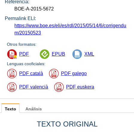
Referencia:
BOE-A-2015-5672
Permalink ELI:
https://www.boe.es/eli/es/rdl/2015/05/14/6/corrigendu
m/20150523
Otros formatos:
PDF
EPUB
XML
Lenguas cooficiales:
PDF català
PDF galego
PDF valencià
PDF euskera
Texto
Análisis
TEXTO ORIGINAL