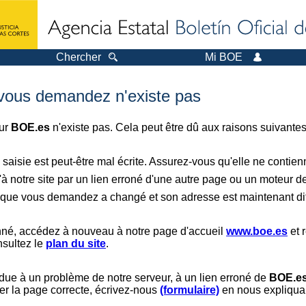
Chercher
Mi BOE
 vous demandez n'existe pas
sur
BOE.es
n'existe pas. Cela peut être dû aux raisons suivantes
saisie est peut-être mal écrite. Assurez-vous qu'elle ne contie
à notre site par un lien erroné d'une autre page ou un moteur d
er que vous demandez a changé et son adresse est maintenant dif
nné, accédez à nouveau à notre page d'accueil
www.boe.es
et 
nsultez le
plan du site
.
 due à un problème de notre serveur, à un lien erroné de
BOE.e
er la page correcte, écrivez-nous
(formulaire)
en nous expliquan