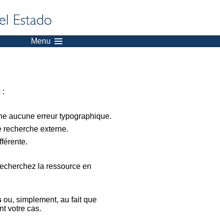
Menu
 :
nne aucune erreur typographique.
e recherche externe.
férente.
recherchez la ressource en
s
ou, simplement, au fait que
t votre cas.