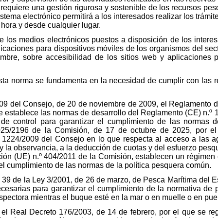
requiere una gestión rigurosa y sostenible de los recursos pes
stema electrónico permitirá a los interesados realizar los trámit
 hora y desde cualquier lugar.
e los medios electrónicos puestos a disposición de los intere
plicaciones para dispositivos móviles de los organismos del se
bre, sobre accesibilidad de los sitios web y aplicaciones p
sta norma se fundamenta en la necesidad de cumplir con las r
09 del Consejo, de 20 de noviembre de 2009, el Reglamento de
ue establece las normas de desarrollo del Reglamento (CE) n.º 
de control para garantizar el cumplimiento de las normas d
25/2196 de la Comisión, de 17 de octubre de 2025, por el
 1224/2009 del Consejo en lo que respecta al acceso a las agu
 y la observancia, a la deducción de cuotas y del esfuerzo pesqu
ón (UE) n.º 404/2011 de la Comisión, establecen un régimen c
el cumplimiento de las normas de la política pesquera común.
lo 39 de la Ley 3/2001, de 26 de marzo, de Pesca Marítima del 
cesarias para garantizar el cumplimiento de la normativa de 
spectora mientras el buque esté en la mar o en muelle o en puer
 el Real Decreto 176/2003, de 14 de febrero, por el que se reg