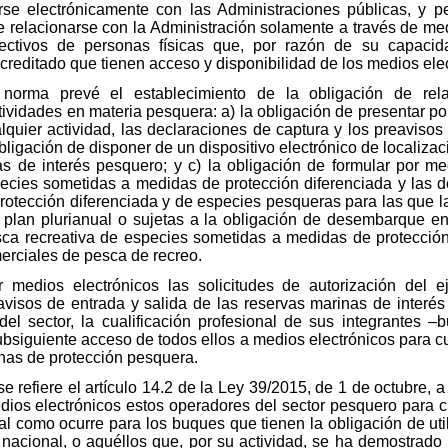
rse electrónicamente con las Administraciones públicas, y p
e relacionarse con la Administración solamente a través de me
lectivos de personas físicas que, por razón de su capacid
acreditado que tienen acceso y disponibilidad de los medios ele
norma prevé el establecimiento de la obligación de rela
tividades en materia pesquera: a) la obligación de presentar po
alquier actividad, las declaraciones de captura y los preavisos
bligación de disponer de un dispositivo electrónico de localizac
s de interés pesquero; y c) la obligación de formular por med
pecies sometidas a medidas de protección diferenciada y las d
otección diferenciada y de especies pesqueras para las que la
plan plurianual o sujetas a la obligación de desembarque en 
sca recreativa de especies sometidas a medidas de protección
erciales de pesca de recreo.
 medios electrónicos las solicitudes de autorización del eje
avisos de entrada y salida de las reservas marinas de interés 
d del sector, la cualificación profesional de sus integrante
ubsiguiente acceso de todos ellos a medios electrónicos para c
onas de protección pesquera.
se refiere el artículo 14.2 de la Ley 39/2015, de 1 de octubre, a
ios electrónicos estos operadores del sector pesquero para c
l como ocurre para los buques que tienen la obligación de utili
nacional, o aquéllos que, por su actividad, se ha demostrado