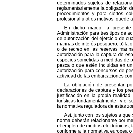
determinados sujetos de relaciona
reglamentariamente la obligación d
procedimientos y para ciertos co
profesional u otros motivos, quede 
En dicho marco, la presente 
Administración para tres tipos de ac
de autorización del ejercicio de cu
marinas de interés pesquero; b) la o
o de recreo en las reservas marina
autorización para la captura de es
especies sometidas a medidas de pr
pesca o que estén incluidas en un 
autorización para concursos de pe
actividad de las embarcaciones com
La obligación de presentar por
declaraciones de captura y los pre
justificación en la propia realida
turísticas fundamentalmente– y el s
la normativa reguladora de estas z
Así, junto con los sujetos a que 
norma deberán relacionarse por med
el empleo de medios electrónicos, ta
conforme a la normativa europea o 