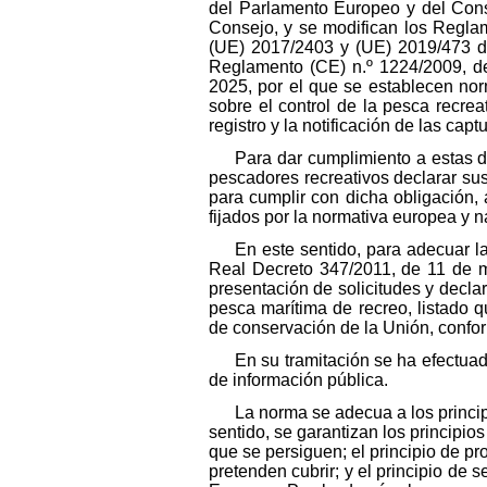
del Parlamento Europeo y del Cons
Consejo, y se modifican los Regla
(UE) 2017/2403 y (UE) 2019/473 de
Reglamento (CE) n.º 1224/2009, de
2025, por el que se establecen nor
sobre el control de la pesca recre
registro y la notificación de las capt
Para dar cumplimiento a estas d
pescadores recreativos declarar sus
para cumplir con dicha obligación, 
fijados por la normativa europea y n
En este sentido, para adecuar l
Real Decreto 347/2011, de 11 de ma
presentación de solicitudes y decl
pesca marítima de recreo, listado q
de conservación de la Unión, confor
En su tramitación se ha efectua
de información pública.
La norma se adecua a los princip
sentido, se garantizan los principio
que se persiguen; el principio de p
pretenden cubrir; y el principio de 