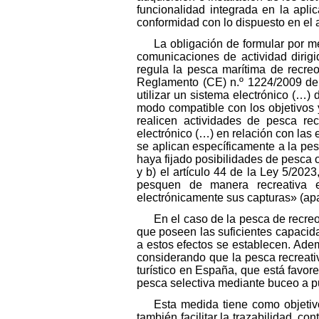
funcionalidad integrada en la apli
conformidad con lo dispuesto en el 
La obligación de formular por me
comunicaciones de actividad dirigi
regula la pesca marítima de recreo 
Reglamento (CE) n.º 1224/2009 del
utilizar un sistema electrónico (…)
modo compatible con los objetivos 
realicen actividades de pesca recr
electrónico (…) en relación con la
se aplican específicamente a la pes
haya fijado posibilidades de pesca 
y b) el artículo 44 de la Ley 5/20
pesquen de manera recreativa e
electrónicamente sus capturas» (apa
En el caso de la pesca de recre
que poseen las suficientes capacida
a estos efectos se establecen. Adem
considerando que la pesca recreati
turístico en España, que está favor
pesca selectiva mediante buceo a p
Esta medida tiene como objetivo 
también facilitar la trazabilidad, c