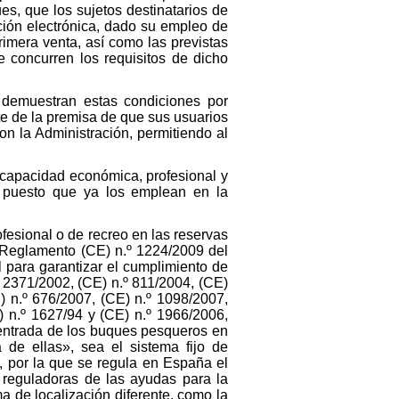
s, que los sujetos destinatarios de
ción electrónica, dado su empleo de
primera venta, así como las previstas
e concurren los requisitos de dicho
 demuestran estas condiciones por
te de la premisa de que sus usuarios
on la Administración, permitiendo al
e capacidad económica, profesional y
os puesto que ya los emplean en la
ofesional o de recreo en las reservas
l Reglamento (CE) n.º 1224/2009 del
 para garantizar el cumplimiento de
 2371/2002, (CE) n.º 811/2004, (CE)
) n.º 676/2007, (CE) n.º 1098/2007,
 n.º 1627/94 y (CE) n.º 1966/2006,
 entrada de los buques pesqueros en
a de ellas», sea el sistema fijo de
, por la que se regula en España el
 reguladoras de las ayudas para la
a de localización diferente, como la