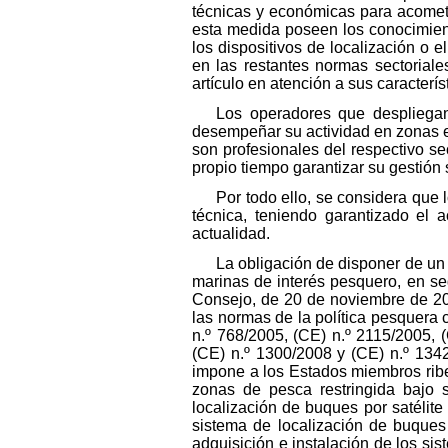
técnicas y económicas para acomete
esta medida poseen los conocimient
los dispositivos de localización o e
en las restantes normas sectoriale
artículo en atención a sus caracterís
Los operadores que despliegan
desempeñar su actividad en zonas en
son profesionales del respectivo se
propio tiempo garantizar su gestión 
Por todo ello, se considera que
técnica, teniendo garantizado el 
actualidad.
La obligación de disponer de un 
marinas de interés pesquero, en se
Consejo, de 20 de noviembre de 200
las normas de la política pesquera
n.º 768/2005, (CE) n.º 2115/2005, 
(CE) n.º 1300/2008 y (CE) n.º 134
impone a los Estados miembros ribe
zonas de pesca restringida bajo su
localización de buques por satélit
sistema de localización de buques
adquisición e instalación de los si