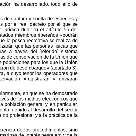
ación ha desarrollado, todo ello de
es de captura y suelta de especies y
s por el real decreto por el que se
jurídica dual: a) el artículo 55 del
Estados miembros ribereños «podrán
ue la pesca recreativa se realiza de
izarán que las personas físicas que
ras a través del [referido] sistema
das de conservación de la Unión que
de poblaciones para los que la Unión
gación de desembarque» (apartado 3);
ra, a cuyo tenor los operadores que
rvación «registrarán y enviarán
eriormente, en que se ha demostrado
ravés de los medios electrónicos que
 población general y, en particular,
to, debido al desarrollo del sector
no profesional y a la práctica de la
iciencia de los procedimientos, sino
s marinas de interés pesquero y de la