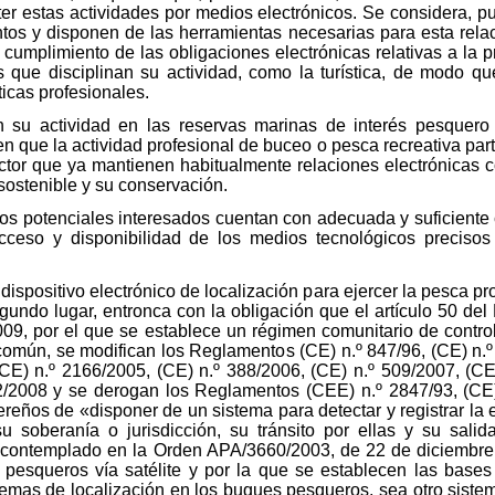
r estas actividades por medios electrónicos. Se considera, pue
os y disponen de las herramientas necesarias para esta rela
l cumplimiento de las obligaciones electrónicas relativas a la 
s que disciplinan su actividad, como la turística, de modo qu
ticas profesionales.
 su actividad en las reservas marinas de interés pesquero
 que la actividad profesional de buceo o pesca recreativa par
ctor que ya mantienen habitualmente relaciones electrónicas c
sostenible y su conservación.
 los potenciales interesados cuentan con adecuada y suficient
acceso y disponibilidad de los medios tecnológicos precis
dispositivo electrónico de localización para ejercer la pesca pr
gundo lugar, entronca con la obligación que el artículo 50 de
9, por el que se establece un régimen comunitario de control
 común, se modifican los Reglamentos (CE) n.º 847/96, (CE) n.º
(CE) n.º 2166/2005, (CE) n.º 388/2006, (CE) n.º 509/2007, (CE
2/2008 y se derogan los Reglamentos (CEE) n.º 2847/93, (CE)
reños de «disponer de un sistema para detectar y registrar la
 soberanía o jurisdicción, su tránsito por ellas y su salid
e contemplado en la Orden APA/3660/2003, de 22 de diciembre
 pesqueros vía satélite y por la que se establecen las bases
stemas de localización en los buques pesqueros, sea otro sistem