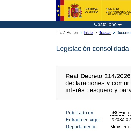
Castellano
Está
Vd.
en
Inicio
Buscar
Documen
Legislación consolidada
Real Decreto 214/2026,
declaraciones y comuni
interés pesquero y para
Publicado en:
«BOE»
n
Entrada en vigor:
20/03/20
Departamento:
Ministerio