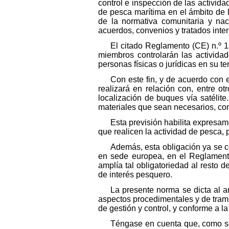
control e inspección de las activida
de pesca marítima en el ámbito de 
de la normativa comunitaria y na
acuerdos, convenios y tratados inte
El citado Reglamento (CE) n.º 
miembros controlarán las activida
personas físicas o jurídicas en su te
Con este fin, y de acuerdo con e
realizará en relación con, entre o
localización de buques vía satélite
materiales que sean necesarios, conf
Esta previsión habilita expresam
que realicen la actividad de pesca, 
Además, esta obligación ya se c
en sede europea, en el Reglament
amplía tal obligatoriedad al resto
de interés pesquero.
La presente norma se dicta al a
aspectos procedimentales y de trami
de gestión y control, y conforme a l
Téngase en cuenta que, como se