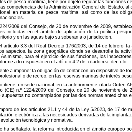
des de pesca marítima, tiene por objeto regular las funciones de
las competencias de la Administración General del Estado, al o
cional en materia de pesca marítima, así como de las obli
rnacionales.
1224/2009 del Consejo, de 20 de noviembre de 2009, establece
des incluidas en el ámbito de aplicación de la política pesq
rritorio y en las aguas bajo su soberanía o jurisdicción.
l artículo 3.3 del Real Decreto 176/2003, de 14 de febrero, la 
tros aspectos, la zona geográfica donde se desarrolle la activ
. Asimismo, para el ejercicio de sus funciones, los inspectore
orme a lo dispuesto en el artículo 4.2 del citado real decreto.
ente a imponer la obligación de contar con un dispositivo de lo
profesional o de recreo, en las reservas marinas de interés pesq
ontiene, en sede nacional, en la anteriormente citada Orden A
o (CE) n.º 1224/2009 del Consejo, de 20 de noviembre de 20
 de supuestos no contemplados por las dos normas antedichas e
mparo de los artículos 21.1 y 44 de la Ley 5/2023, de 17 de m
tación electrónica a las necesidades derivadas de la implantac
a evolución tecnológica y normativa.
 ha señalado, la reforma introducida en el ámbito europeo po