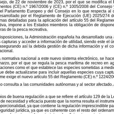
ejo, de 22 de noviembre de 2023, por el que se modifica el
mentos (CE) n.º 1967/2006 y (CE) n.º 1005/2008 del Consejo
l Parlamento Europeo y del Consejo en lo que respecta al co
sarrollado por el Reglamento de Ejecución (UE) 2025/274 d
mas detalladas para la aplicación del artículo 55 del Reglam
ativa, impone a los Estados miembros la obligación de dispone
uras de la pesca recreativa.
isposiciones, la Administración española ha desarrollado una a
 capturas y acceder a información de utilidad, siendo este el
asegurando así la debida gestión de dicha información y el con
acional.
a normativa nacional a este nuevo sistema electrónico, se hac
rzo, por el que se regula la pesca marítima de recreo en agua
araciones como el que establece las especies sometidas a medid
ue debe actualizarse para incluir aquellas especies cuya capt
me exige el nuevo artículo 55 del Reglamento (CE) n.º 1224/20
do consulta a las comunidades autónomas y al sector afectado. 
ios de buena regulación a que se refiere el artículo 129 de la 
s de necesidad y eficacia puesto que la norma resulta el instru
roporcionalidad, ya que contiene la regulación imprescindible p
seguridad jurídica, ya que es coherente con el resto del ordenam