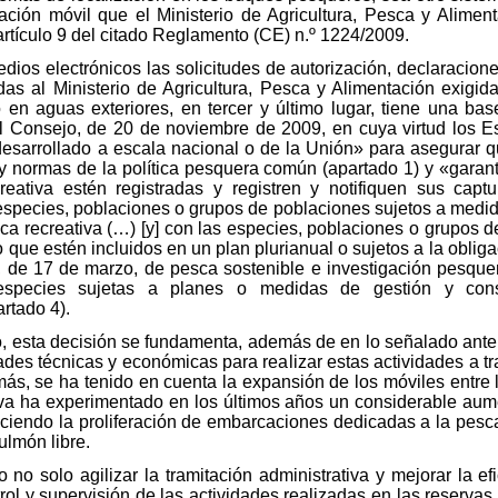
cación móvil que el Ministerio de Agricultura, Pesca y Aliment
artículo 9 del citado Reglamento (CE) n.º 1224/2009.
dios electrónicos las solicitudes de autorización, declaracion
das al Ministerio de Agricultura, Pesca y Alimentación exigida
en aguas exteriores, en tercer y último lugar, tiene una base 
 Consejo, de 20 de noviembre de 2009, en cuya virtud los 
 desarrollado a escala nacional o de la Unión» para asegurar q
y normas de la política pesquera común (apartado 1) y «garant
eativa estén registradas y registren y notifiquen sus captu
s especies, poblaciones o grupos de poblaciones sujetos a medi
ca recreativa (…) [y] con las especies, poblaciones o grupos 
o que estén incluidos en un plan plurianual o sujetos a la obli
23, de 17 de marzo, de pesca sostenible e investigación pesque
species sujetas a planes o medidas de gestión y conse
rtado 4).
o, esta decisión se fundamenta, además de en lo señalado ant
des técnicas y económicas para realizar estas actividades a t
ás, se ha tenido en cuenta la expansión de los móviles entre la
va ha experimentado en los últimos años un considerable aumen
eciendo la proliferación de embarcaciones dedicadas a la pesca 
ulmón libre.
no solo agilizar la tramitación administrativa y mejorar la ef
ontrol y supervisión de las actividades realizadas en las reserva