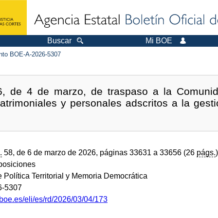
Buscar
Mi BOE
to BOE-A-2026-5307
6, de 4 de marzo, de traspaso a la Comuni
trimoniales y personales adscritos a la gesti
.
58, de 6 de marzo de 2026, páginas 33631 a 33656 (26
págs.
)
sposiciones
e Política Territorial y Memoria Democrática
6-5307
boe.es/eli/es/rd/2026/03/04/173