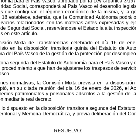
tonomía para el País Vasco, aprobado por la Ley Orgánica 3/19
idad Social, corresponderá al País Vasco el desarrollo legislat
as que configuran el régimen económico de la misma, y la g
lo 18 establece, además, que la Comunidad Autónoma podrá org
servicios relacionados con las materias antes expresadas y ejer
 de Seguridad Social, reservándose el Estado la alta inspecció
 en este artículo.
isión Mixta de Transferencias celebrado el día 16 de en
isto en la disposición transitoria quinta del Estatuto de Au
 del País Vasco de la gestión de la protección por desempleo
sitoria segunda del Estatuto de Autonomía para el País Vasco y
l procedimiento a que han de ajustarse los traspasos de servici
asco.
nes normativas, la Comisión Mixta prevista en la disposición 
tó, en su citada reunión del día 16 de enero de 2026, el 
dios patrimoniales y personales adscritos a la gestión de l
n mediante real decreto.
 lo dispuesto en la disposición transitoria segunda del Estatut
Territorial y Memoria Democrática, y previa deliberación del Co
RESUELVO: