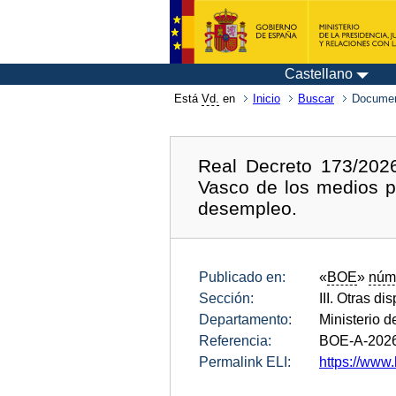
Castellano
Está
Vd.
en
Inicio
Buscar
Documen
Real Decreto 173/202
Vasco de los medios pa
desempleo.
Publicado en:
«
BOE
»
núm
Sección:
III. Otras di
Departamento:
Ministerio d
Referencia:
BOE-A-202
Permalink ELI:
https://www.