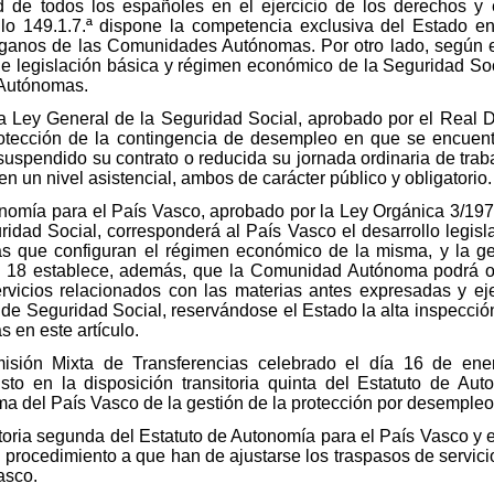
d de todos los españoles en el ejercicio de los derechos y
ulo 149.1.7.ª dispone la competencia exclusiva del Estado en 
órganos de las Comunidades Autónomas. Por otro lado, según el 
e legislación básica y régimen económico de la Seguridad Socia
 Autónomas.
 la Ley General de la Seguridad Social, aprobado por el Real 
a protección de la contingencia de desempleo en que se encue
suspendido su contrato o reducida su jornada ordinaria de tra
 en un nivel asistencial, ambos de carácter público y obligatorio.
tonomía para el País Vasco, aprobado por la Ley Orgánica 3/19
idad Social, corresponderá al País Vasco el desarrollo legislat
as que configuran el régimen económico de la misma, y la g
lo 18 establece, además, que la Comunidad Autónoma podrá org
servicios relacionados con las materias antes expresadas y ejer
 de Seguridad Social, reservándose el Estado la alta inspecció
 en este artículo.
isión Mixta de Transferencias celebrado el día 16 de en
isto en la disposición transitoria quinta del Estatuto de Au
 del País Vasco de la gestión de la protección por desempleo
sitoria segunda del Estatuto de Autonomía para el País Vasco y
l procedimiento a que han de ajustarse los traspasos de servici
asco.