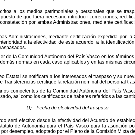
critos a los medios patrimoniales y personales que se tras
puesto de que fuera necesario introducir correcciones, rectifi
 constatación por ambas Administraciones, mediante certificac
as Administraciones, mediante certificación expedida por la 
erioridad a la efectividad de este acuerdo, a la identificación
traspasados.
er de la Comunidad Autónoma del País Vasco en los términos l
 demás normas en cada caso aplicables y en las mismas circun
o Estatal se notificará a los interesados el traspaso y su nuev
e Transferencias certifique la relación nominal del personal tr
ganos competentes de la Comunidad Autónoma del País Vasco 
sado, así como los certificados de haberes referidos a las ca
D) Fecha de efectividad del traspaso
rdo será efectivo desde la efectividad del Acuerdo de estable
l Estatuto de Autonomía para el País Vasco para la asunción 
n por desempleo, adoptado por el Pleno de la Comisión Mixta de