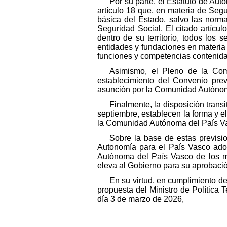
Por su parte, el Estatuto de Au
artículo 18 que, en materia de Segur
básica del Estado, salvo las norm
Seguridad Social. El citado artícu
dentro de su territorio, todos los 
entidades y fundaciones en materia
funciones y competencias contenidas
Asimismo, el Pleno de la Com
establecimiento del Convenio prev
asunción por la Comunidad Autónoma
Finalmente, la disposición tran
septiembre, establecen la forma y e
la Comunidad Autónoma del País V
Sobre la base de estas previsio
Autonomía para el País Vasco adop
Autónoma del País Vasco de los me
eleva al Gobierno para su aprobació
En su virtud, en cumplimiento de
propuesta del Ministro de Política 
día 3 de marzo de 2026,