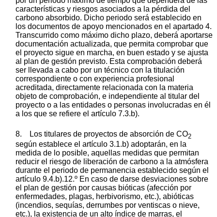
por un periodo máximo de tiempo que dependerá de las
características y riesgos asociados a la pérdida del
carbono absorbido. Dicho periodo será establecido en
los documentos de apoyo mencionados en el apartado 4.
Transcurrido como máximo dicho plazo, deberá aportarse
documentación actualizada, que permita comprobar que
el proyecto sigue en marcha, en buen estado y se ajusta
al plan de gestión previsto. Esta comprobación deberá
ser llevada a cabo por un técnico con la titulación
correspondiente o con experiencia profesional
acreditada, directamente relacionada con la materia
objeto de comprobación, e independiente al titular del
proyecto o a las entidades o personas involucradas en él
a los que se refiere el artículo 7.3.b).
8. Los titulares de proyectos de absorción de CO
2
según establece el artículo 3.1.b) adoptarán, en la
medida de lo posible, aquellas medidas que permitan
reducir el riesgo de liberación de carbono a la atmósfera
durante el periodo de permanencia establecido según el
artículo 9.4.b).12.º En caso de darse desviaciones sobre
el plan de gestión por causas bióticas (afección por
enfermedades, plagas, herbivorismo, etc.), abióticas
(incendios, sequías, derrumbes por ventiscas o nieve,
etc.), la existencia de un alto índice de marras, el