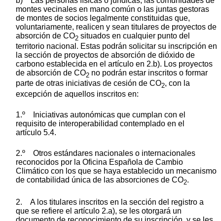
b) Las personas físicas o jurídicas, las comunidades de
montes vecinales en mano común o las juntas gestoras
de montes de socios legalmente constituidas que,
voluntariamente, realicen y sean titulares de proyectos de
absorción de CO
situados en cualquier punto del
2
territorio nacional. Estas podrán solicitar su inscripción en
la sección de proyectos de absorción de dióxido de
carbono establecida en el artículo en 2.b). Los proyectos
de absorción de CO
no podrán estar inscritos o formar
2
parte de otras iniciativas de cesión de CO
, con la
2
excepción de aquellos inscritos en:
1.º Iniciativas autonómicas que cumplan con el
requisito de interoperabilidad contemplado en el
artículo 5.4.
2.º Otros estándares nacionales o internacionales
reconocidos por la Oficina Española de Cambio
Climático con los que se haya establecido un mecanismo
de contabilidad única de las absorciones de CO
.
2
2. A los titulares inscritos en la sección del registro a
que se refiere el artículo 2.a), se les otorgará un
documento de reconocimiento de su inscripción, y se les