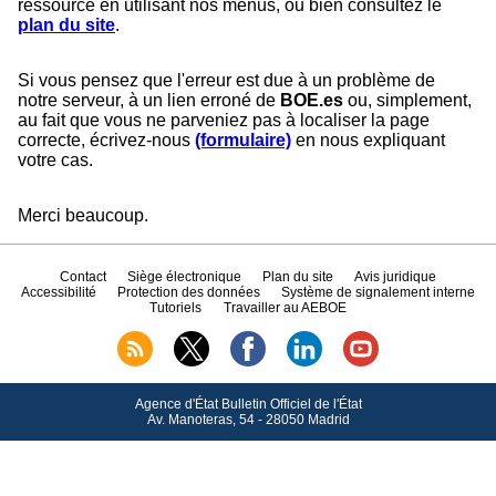
ressource en utilisant nos menus, ou bien consultez le
plan du site
.
Si vous pensez que l'erreur est due à un problème de
notre serveur, à un lien erroné de
BOE.es
ou, simplement,
au fait que vous ne parveniez pas à localiser la page
correcte, écrivez-nous
(formulaire)
en nous expliquant
votre cas.
Merci beaucoup.
Contact
Siège électronique
Plan du site
Avis juridique
Accessibilité
Protection des données
Système de signalement interne
Tutoriels
Travailler au AEBOE
Agence d'État Bulletin Officiel de l'État
Av.
Manoteras, 54 - 28050 Madrid