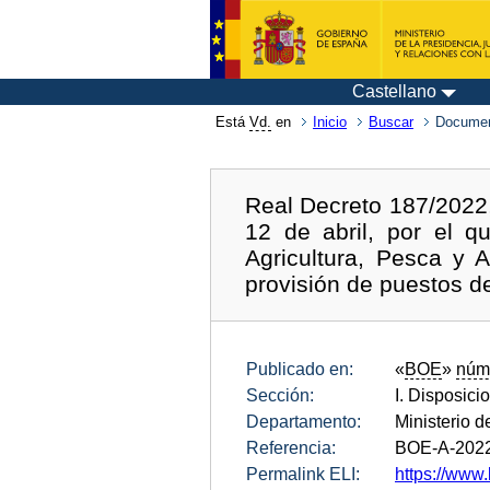
Castellano
Está
Vd.
en
Inicio
Buscar
Documen
Real Decreto 187/2022,
12 de abril, por el q
Agricultura, Pesca y A
provisión de puestos de
Publicado en:
«
BOE
»
núm
Sección:
I. Disposici
Departamento:
Ministerio 
Referencia:
BOE-A-202
Permalink ELI:
https://www.