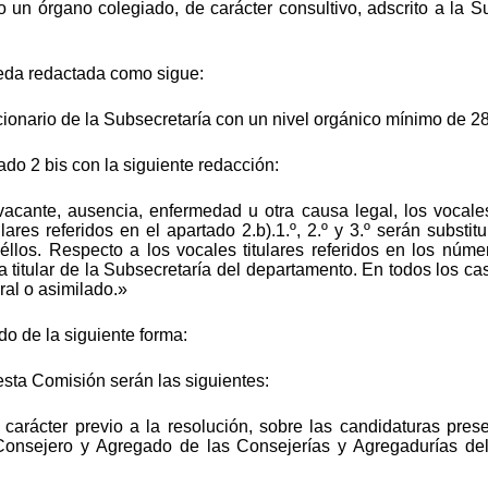
o un órgano colegiado, de carácter consultivo, adscrito a la S
ueda redactada como sigue:
ionario de la Subsecretaría con un nivel orgánico mínimo de 28
ado 2
bis con la siguiente redacción:
cante, ausencia, enfermedad u otra causa legal, los vocales 
ulares referidos en el apartado 2.b).1.º, 2.º y 3.º serán subst
los. Respecto a los vocales titulares referidos en los número
 titular de la Subsecretaría del departamento. En todos los ca
al o asimilado.»
o de la siguiente forma:
sta Comisión serán las siguientes:
 carácter previo a la resolución, sobre las candidaturas pres
onsejero y Agregado de las Consejerías y Agregadurías del 