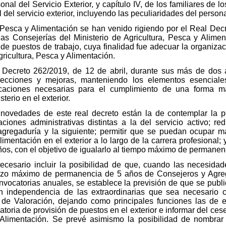
personal del Servicio Exterior, y capítulo IV, de los familiares de l
 del servicio exterior, incluyendo las peculiaridades del persona
 Pesca y Alimentación se han venido rigiendo por el Real Decr
las Consejerías del Ministerio de Agricultura, Pesca y Aliment
de puestos de trabajo, cuya finalidad fue adecuar la organizaci
gricultura, Pesca y Alimentación.
l Decreto 262/2019, de 12 de abril, durante sus más de dos 
rrecciones y mejoras, manteniendo los elementos esencial
caciones necesarias para el cumplimiento de una forma má
terio en el exterior.
s novedades de este real decreto están la de contemplar la p
aciones administrativas distintas a la del servicio activo; 
o agregaduría y la siguiente; permitir que se puedan ocupar
mentación en el exterior a lo largo de la carrera profesional; 
, con el objetivo de igualarlo al tiempo máximo de permanenci
cesario incluir la posibilidad de que, cuando las necesidade
lazo máximo de permanencia de 5 años de Consejeros y Agr
onvocatorias anuales, se establece la previsión de que se publ
on independencia de las extraordinarias que sea necesario 
de Valoración, dejando como principales funciones las de el
toria de provisión de puestos en el exterior e informar del ce
y Alimentación. Se prevé asimismo la posibilidad de nombrar 