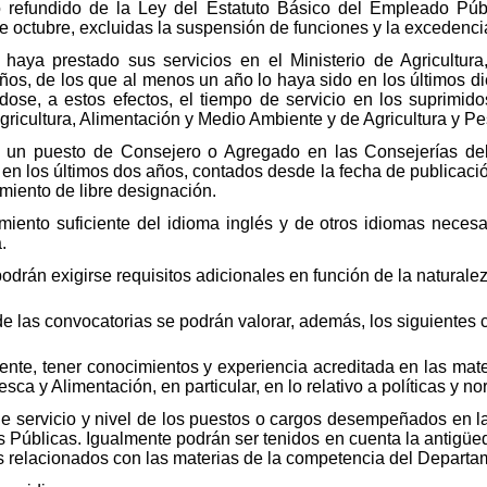
to refundido de la Ley del Estatuto Básico del Empleado Pú
e octubre, excluidas la suspensión de funciones y la excedencia 
 haya prestado sus servicios en el Ministerio de Agricultur
os, de los que al menos un año lo haya sido en los últimos di
dose, a estos efectos, el tiempo de servicio en los suprimid
gricultura, Alimentación y Medio Ambiente y de Agricultura y 
n puesto de Consejero o Agregado en las Consejerías del M
 en los últimos dos años, contados desde la fecha de publicació
miento de libre designación.
miento suficiente del idioma inglés y de otros idiomas nece
.
odrán exigirse requisitos adicionales en función de la naturalez
e las convocatorias se podrán valorar, además, los siguientes cr
ente, tener conocimientos y experiencia acreditada en las mate
esca y Alimentación, en particular, en lo relativo a políticas y n
 servicio y nivel de los puestos o cargos desempeñados en l
es Públicas. Igualmente podrán ser tenidos en cuenta la antig
s relacionados con las materias de la competencia del Departa