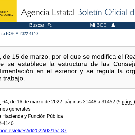
Buscar
Mi BOE
to BOE-A-2022-4140
 de 15 de marzo, por el que se modifica el Re
ue se establece la estructura de las Conseje
limentación en el exterior y se regula la or
 trabajo.
.
64, de 16 de marzo de 2022, páginas 31448 a 31452 (5
págs.
)
ones generales
de Hacienda y Función Pública
2-4140
boe.es/eli/es/rd/2022/03/15/187