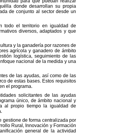
oportunidad para que puedan realizar
uélla donde desarrollan su propia
rada de conjunto al sector desde un
 todo el territorio en igualdad de
mativos diversos, adaptados y que
cultura y la ganadería por razones de
tores agrícola y ganadero de ámbito
stión logística, seguimiento de las
enfoque nacional de la medida y una
antes de las ayudas, así como de las
co de estas bases. Estos requisitos
 en el programa.
tidades solicitantes de las ayudas
ograma único, de ámbito nacional y
a al propio tiempo la igualdad de
.
e gestione de forma centralizada por
rrollo Rural, Innovación y Formación
nificación general de la actividad