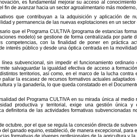
nnovación, es fundamental mejorar su acceso al conocimiento 
el fin de avanzar hacia un sector agroalimentario más moderno, 
mativos que contribuyan a la adquisición y aplicación de n
ilidad y permanencia de las nuevas explotaciones en un sector 
esario que el Programa CULTIVA (programa de estancias format
taciones modelo) se gestione de forma centralizada por parte de
s competencias, con la finalidad de poner en práctica ac
e interés público y desde una óptica centrada en la movilidad i
a línea subvencional, sin impedir el funcionamiento ordinar
mite salvaguardar la igualdad efectiva de acceso a formació
stintos territorios, así como, en el marco de la lucha contra e
te paliar la escasez de recursos formativos actuales adaptados
cultura y la ganadería, lo que queda constatado en el Documen
ersalidad del Programa CULTIVA en su mirada única al medio ru
idad productiva y territorial, exige una gestión única y
stica definitoria de las actividades formativas subvencionadas
de octubre, por el que se regula la concesión directa de subv
to del ganado equino, estableció, de manera excepcional, para e
cias formativas de jóvenes profesionales de la agricultura y l