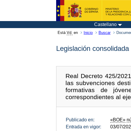
Castellano
Está
Vd.
en
Inicio
Buscar
Documen
Legislación consolidada
Real Decreto 425/2021
las subvenciones dest
formativas de jóven
correspondientes al eje
Publicado en:
«BOE»
n
Entrada en vigor:
03/07/20