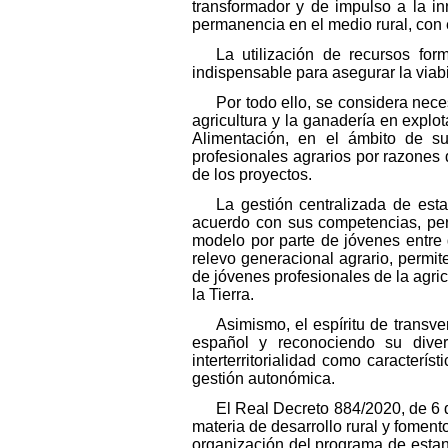
transformador y de impulso a la i
permanencia en el medio rural, con 
La utilización de recursos for
indispensable para asegurar la viab
Por todo ello, se considera nec
agricultura y la ganadería en explo
Alimentación, en el ámbito de su
profesionales agrarios por razones d
de los proyectos.
La gestión centralizada de est
acuerdo con sus competencias, per
modelo por parte de jóvenes entre di
relevo generacional agrario, permi
de jóvenes profesionales de la agri
la Tierra.
Asimismo, el espíritu de transv
español y reconociendo su divers
interterritorialidad como caracterí
gestión autonómica.
El Real Decreto 884/2020, de 6 
materia de desarrollo rural y fomen
organización del programa de estan