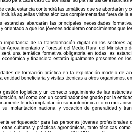
ñado para cada caso conformarán su plan anual de estancias f
 de cada estancia contendrá las temáticas que se abordarán y c
incluirá aquellas visitas técnicas complementarias fuera de la
s estancias abarcarán las principales necesidades formativ
y orientado a que los jóvenes adquieran conocimientos que les
a importancia de la transformación digital en los sectores a
tor Agroalimentario y Forestal del Medio Rural del Ministerio d
 será una temática formativa obligatoria en todas las estanci
n económica y financiera estarán igualmente presentes en lo
ividades de formación práctica en la explotación modelo de 
a entidad beneficiaria y visitas técnicas a otros organismos, e
 gestión logística y un correcto seguimiento de las estancia
otación, así como con un coordinador designado por la entidad 
sariamente tendrá implantación suprautonómica como mecanism
 su implantación nacional y vocación de generalidad y tran
mente enriquecedor para las personas jóvenes profesionales d
r otras culturas y prácticas agronómicas, tanto técnicas como 