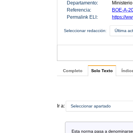
Departamento:
Ministerio
Referencia:
BOE-A-20
Permalink ELI:
https://w
Seleccionar redacción:
Última ac
Completo
Solo Texto
Índic
Ir a:
Seleccionar apartado
Esta norma pasa a denominarse