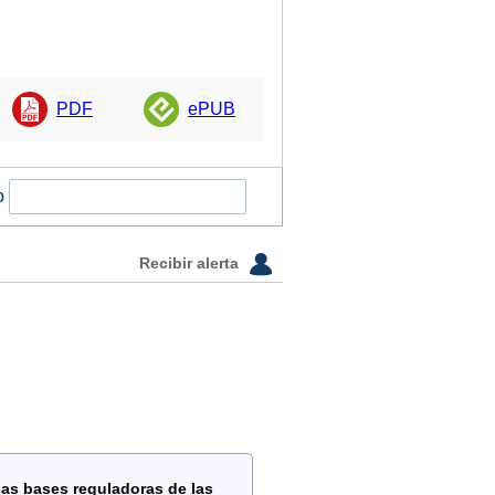
PDF
ePUB
o
Recibir alerta
 las bases reguladoras de las