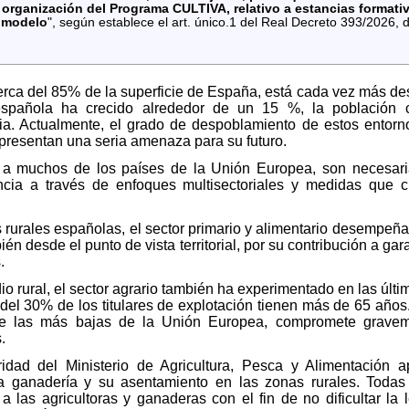
organización del Programa CULTIVA, relativo a estancias formativ
s modelo
", según establece el art. único.1 del Real Decreto 393/2026,
cerca del 85% de la superficie de España, está cada vez más de
española ha crecido alrededor de un 15 %, la población 
ia. Actualmente, el grado de despoblamiento de estos entorno
presentan una seria amenaza para su futuro.
 a muchos de los países de la Unión Europea, son necesarias
encia a través de enfoques multisectoriales y medidas que c
 rurales españolas, el sector primario y alimentario desempeña
n desde el punto de vista territorial, por su contribución a gar
.
dio rural, el sector agrario también ha experimentado en las ú
del 30% de los titulares de explotación tienen más de 65 años.
re las más bajas de la Unión Europea, compromete graveme
.
ridad del Ministerio de Agricultura, Pesca y Alimentación 
 la ganadería y su asentamiento en las zonas rurales. Todas
 las agricultoras y ganaderas con el fin de no dificultar la 