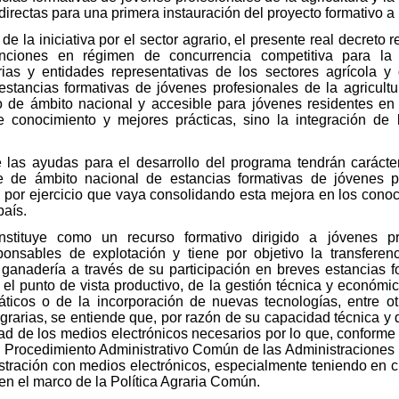
directas para una primera instauración del proyecto formativo 
 la iniciativa por el sector agrario, el presente real decreto
enciones en régimen de concurrencia competitiva para la
rias y entidades representativas de los sectores agrícola y 
ancias formativas de jóvenes profesionales de la agricultu
 de ámbito nacional y accesible para jóvenes residentes e
 conocimiento y mejores prácticas, sino la integración de l
 las ayudas para el desarrollo del programa tendrán carácte
 de ámbito nacional de estancias formativas de jóvenes pr
por ejercicio que vaya consolidando esta mejora en los conoci
país.
ituye como un recurso formativo dirigido a jóvenes pro
onsables de explotación y tiene por objetivo la transfere
a ganadería a través de su participación en breves estancias 
 el punto de vista productivo, de la gestión técnica y económi
áticos o de la incorporación de nuevas tecnologías, entre ot
grarias, se entiende que, por razón de su capacidad técnica y d
ad de los medios electrónicos necesarios por lo que, conforme a
l Procedimiento Administrativo Común de las Administraciones 
stración con medios electrónicos, especialmente teniendo en
 en el marco de la Política Agraria Común.