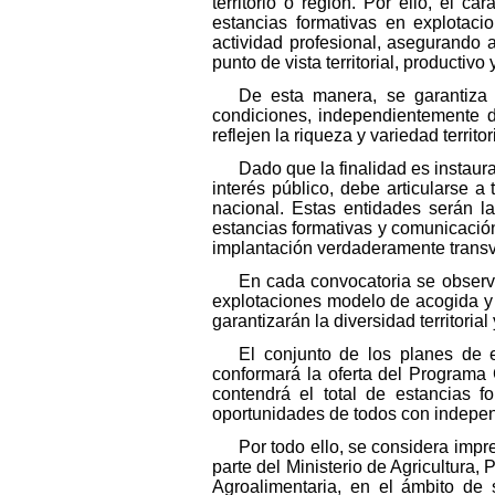
territorio o región. Por ello, el c
estancias formativas en explotac
actividad profesional, asegurando 
punto de vista territorial, productiv
De esta manera, se garantiza q
condiciones, independientemente 
reflejen la riqueza y variedad territori
Dado que la finalidad es instaur
interés público, debe articularse 
nacional. Estas entidades serán la
estancias formativas y comunicació
implantación verdaderamente transvers
En cada convocatoria se observa
explotaciones modelo de acogida y 
garantizarán la diversidad territori
El conjunto de los planes de 
conformará la oferta del Programa
contendrá el total de estancias 
oportunidades de todos con independ
Por todo ello, se considera imp
parte del Ministerio de Agricultura,
Agroalimentaria, en el ámbito de 