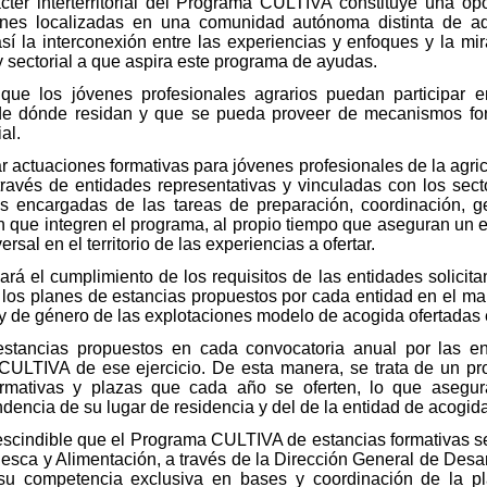
arácter interterritorial del Programa CULTIVA constituye una 
iones localizadas en una comunidad autónoma distinta de aq
así la interconexión entre las experiencias y enfoques y la mi
o y sectorial a que aspira este programa de ayudas.
ue los jóvenes profesionales agrarios puedan participar en
de dónde residan y que se pueda proveer de mecanismos for
al.
ar actuaciones formativas para jóvenes profesionales de la agri
a través de entidades representativas y vinculadas con los sec
s encargadas de las tareas de preparación, coordinación, ge
n que integren el programa, al propio tiempo que aseguran un 
al en el territorio de las experiencias a ofertar.
rá el cumplimiento de los requisitos de las entidades solicit
los planes de estancias propuestos por cada entidad en el mar
al y de género de las explotaciones modelo de acogida ofertadas
estancias propuestos en cada convocatoria anual por las en
 CULTIVA de ese ejercicio. De esta manera, se trata de un pr
formativas y plazas que cada año se oferten, lo que asegur
encia de su lugar de residencia y del de la entidad de acogida
rescindible que el Programa CULTIVA de estancias formativas s
 Pesca y Alimentación, a través de la Dirección General de Desa
su competencia exclusiva en bases y coordinación de la pla