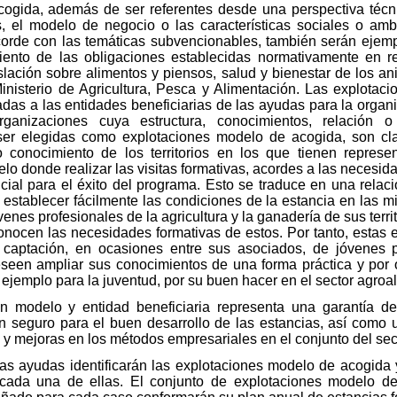
ogida, además de ser referentes desde una perspectiva técni
, el modelo de negocio o las características sociales o amb
corde con las temáticas subvencionables, también serán ejemp
iento de las obligaciones establecidas normativamente en re
lación sobre alimentos y piensos, salud y bienestar de los an
Ministerio de Agricultura, Pesca y Alimentación. Las explota
adas a las entidades beneficiarias de las ayudas para la orga
rganizaciones cuya estructura, conocimientos, relación o
 ser elegidas como explotaciones modelo de acogida, son c
conocimiento de los territorios en los que tienen represen
lo donde realizar las visitas formativas, acordes a las necesid
ucial para el éxito del programa. Esto se traduce en una relaci
 establecer fácilmente las condiciones de la estancia en las m
enes profesionales de la agricultura y la ganadería de sus terr
conocen las necesidades formativas de estos. Por tanto, estas e
captación, en ocasiones entre sus asociados, de jóvenes pr
seen ampliar sus conocimientos de una forma práctica y por ot
ejemplo para la juventud, por su buen hacer en el sector agroal
ón modelo y entidad beneficiaria representa una garantía d
 seguro para el buen desarrollo de las estancias, así como 
 y mejoras en los métodos empresariales en el conjunto del sect
las ayudas identificarán las explotaciones modelo de acogida
e cada una de ellas. El conjunto de explotaciones modelo d