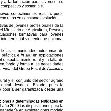
y a la formación para favorecer su
competitivo y sostenible.
uevos conocimientos resulta, pues,
con retos en constante evolución.
ivas de jóvenes profesionales de la
l Ministerio de Agricultura, Pesca y
tuaciones formativas para jóvenes
nterterritorial y el enfoque nacional
io de las comunidades autónomas de
n práctica e
in situ
en explotaciones
l despoblamiento rural y la falta de
 en fondo y forma a las necesidades
to Final del Grupo Focal de Acceso a
ral y el conjunto del sector agrario
 central desde el Estado, pues la
 no podría ser garantizada desde una
enciones a determinadas entidades en
l año 2020 las disposiciones para la
a ganadería en explotaciones modelo