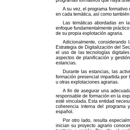
programas formativos que haya dise
A su vez, el programa formativo
en cada temática, así como también 
Las temáticas abordadas en la
enfoque fundamentalmente práctico 
de su propia explotación agraria.
Adicionalmente, considerando l
Estrategia de Digitalización del Sec
el uso de las tecnologías digitales
aspectos de planificación y gestió
estancias.
Durante las estancias, las act
formación presencial impartida por l
u otras explotaciones agrarias.
A fin de asegurar una adecuada
responsable de formación en la expl
esté vinculada. Esta entidad nece
coherencia interna del programa y
español.
Por otro lado, resulta especial
inician su proyecto agrario conoce