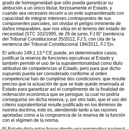
grado de homogeneidad que sólo pueda garantizar su
atribución a un único titular, forzosamente el Estado, y
cuando sea necesario recurrir a un ente supraordenado con
capacidad de integrar intereses contrapuestos de sus
componentes parciales, sin olvidar el peligro inminente de
daños irreparables, que nos sitúa en el terreno del estado de
necesidad (STC 102/1995, de 26 de junio, FJ 8)” (sentencia
del Tribunal Constitucional 35/2012, FJ 5, con cita de la
sentencia del Tribunal Constitucional 194/2011, FJ 5)».
El artículo 149.1.13.ª CE puede, en determinados casos,
justificar la reserva de funciones ejecutivas al Estado y
también permitir el uso de la supraterritorialidad como título
atributivo de competencias al Estado, pero para que dicho
supuesto pueda ser considerado conforme al orden
competencial han de cumplirse dos condiciones: que resulte
preciso que la actuación de que se trate quede reservada al
Estado para garantizar así el cumplimento de la finalidad de
ordenación económica que se persigue, la cual no podría
conseguirse sin dicha reserva, y, por otro lado, que el uso del
criterio supraterritorial resulte justificado en los términos de
nuestra doctrina, esto es, atendiendo tanto a las razones
aportadas como a la congruencia de la reserva de la función
con el régimen de la norma.
El Estado dicta estas bases desde una perspectiva nacional