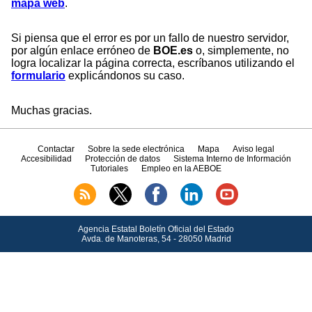
mapa web
.
Si piensa que el error es por un fallo de nuestro servidor,
por algún enlace erróneo de
BOE.es
o, simplemente, no
logra localizar la página correcta, escríbanos utilizando el
formulario
explicándonos su caso.
Muchas gracias.
Contactar
Sobre la sede electrónica
Mapa
Aviso legal
Accesibilidad
Protección de datos
Sistema Interno de Información
Tutoriales
Empleo en la AEBOE
Agencia Estatal Boletín Oficial del Estado
Avda.
de Manoteras, 54 - 28050 Madrid