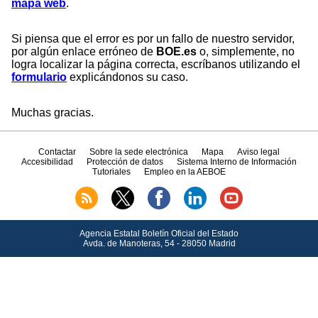
mapa web
.
Si piensa que el error es por un fallo de nuestro servidor,
por algún enlace erróneo de
BOE.es
o, simplemente, no
logra localizar la página correcta, escríbanos utilizando el
formulario
explicándonos su caso.
Muchas gracias.
Contactar
Sobre la sede electrónica
Mapa
Aviso legal
Accesibilidad
Protección de datos
Sistema Interno de Información
Tutoriales
Empleo en la AEBOE
Agencia Estatal Boletín Oficial del Estado
Avda.
de Manoteras, 54 - 28050 Madrid