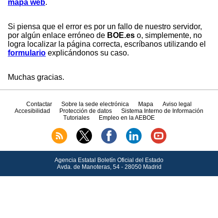
mapa web
.
Si piensa que el error es por un fallo de nuestro servidor,
por algún enlace erróneo de
BOE.es
o, simplemente, no
logra localizar la página correcta, escríbanos utilizando el
formulario
explicándonos su caso.
Muchas gracias.
Contactar
Sobre la sede electrónica
Mapa
Aviso legal
Accesibilidad
Protección de datos
Sistema Interno de Información
Tutoriales
Empleo en la AEBOE
Agencia Estatal Boletín Oficial del Estado
Avda.
de Manoteras, 54 - 28050 Madrid