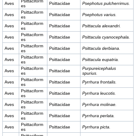
Psittaciform
Aves
Psittacidae
Psephotus pulcherrimus.
es
Psittaciform
Aves
Psittacidae
Psephotus varius.
es
Psittaciform
Aves
Psittacidae
Psittacula alexandri.
es
Psittaciform
Aves
Psittacidae
Psittacula cyanocephala.
es
Psittaciform
Aves
Psittacidae
Psittacula derbiana.
es
Psittaciform
Aves
Psittacidae
Psittacula eupatria.
es
Psittaciform
Purpureicephalus
Aves
Psittacidae
es
spurius.
Psittaciform
Aves
Psittacidae
Pyrrhura frontalis.
es
Psittaciform
Aves
Psittacidae
Pyrrhura leucotis.
es
Psittaciform
Aves
Psittacidae
Pyrrhura molinae.
es
Psittaciform
Aves
Psittacidae
Pyrrhura perlata.
es
Psittaciform
Aves
Psittacidae
Pyrrhura picta.
es
Psittaciform