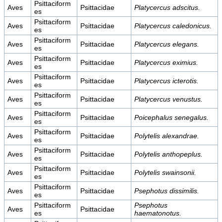
Psittaciform
Aves
Psittacidae
Platycercus adscitus.
es
Psittaciform
Aves
Psittacidae
Platycercus caledonicus.
es
Psittaciform
Aves
Psittacidae
Platycercus elegans.
es
Psittaciform
Aves
Psittacidae
Platycercus eximius.
es
Psittaciform
Aves
Psittacidae
Platycercus icterotis.
es
Psittaciform
Aves
Psittacidae
Platycercus venustus.
es
Psittaciform
Aves
Psittacidae
Poicephalus senegalus.
es
Psittaciform
Aves
Psittacidae
Polytelis alexandrae.
es
Psittaciform
Aves
Psittacidae
Polytelis anthopeplus.
es
Psittaciform
Aves
Psittacidae
Polytelis swainsonii.
es
Psittaciform
Aves
Psittacidae
Psephotus dissimilis.
es
Psittaciform
Psephotus
Aves
Psittacidae
es
haematonotus.