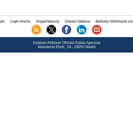
pa
Lege-oharra
Irisgarritasuna
Datuen babesa
Barneko informazio-si
Estatuko Aldizkari Ofiziala Estatu Agentzia
Manoteras Etorb., 54 - 28050 Madril