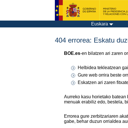
Euskara
404 errorea: Eskatu duzu
BOE.es
-en bilatzen ari zaren 
Helbidea tekleatzean gaiz
Gure web orrira beste orr
Eskatzen ari zaren fitxa
Aurreko kasu horietako batean 
menuak erabiliz edo, bestela, b
Errorea gure zerbitzariaren aka
gabe, behar duzun orrialdea au