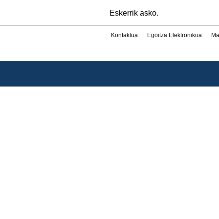
Eskerrik asko.
Kontaktua
Egoitza Elektronikoa
Ma