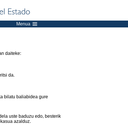
Menua
an daiteke:
itsi da.
a bilatu baliabidea gure
dela uste baduzu edo, besterik
 kasua azalduz.