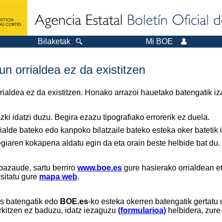
Bilaketak
Mi BOE
n orrialdea ez da existitzen
orrialdea ez da existitzen. Honako arrazoi hauetako batengatik iz
ki idatzi duzu. Begira ezazu tipografiako errorerik ez duela.
ialde bateko edo kanpoko bilatzaile bateko esteka oker batetik ir
tegiaren kokapena aldatu egin da eta orain beste helbide bat du.
bazaude, sartu berriro
www.boe.es
gure hasierako orrialdean et
isitatu gure
mapa web
.
ts batengatik edo
BOE.es
-ko esteka okerren batengatik gertatu 
rkitzen ez baduzu, idatz iezaguzu
(formularioa)
helbidera, zure