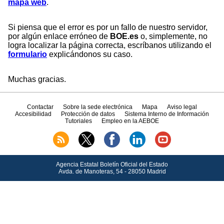
mapa web
.
Si piensa que el error es por un fallo de nuestro servidor,
por algún enlace erróneo de
BOE.es
o, simplemente, no
logra localizar la página correcta, escríbanos utilizando el
formulario
explicándonos su caso.
Muchas gracias.
Contactar
Sobre la sede electrónica
Mapa
Aviso legal
Accesibilidad
Protección de datos
Sistema Interno de Información
Tutoriales
Empleo en la AEBOE
Agencia Estatal Boletín Oficial del Estado
Avda.
de Manoteras, 54 - 28050 Madrid