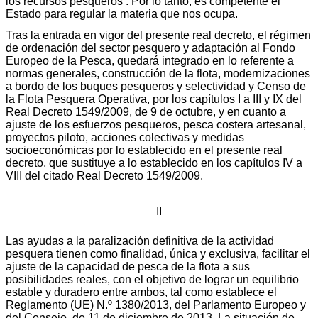
los recursos pesqueros’. Por lo tanto, es competente el
Estado para regular la materia que nos ocupa.
Tras la entrada en vigor del presente real decreto, el régimen
de ordenación del sector pesquero y adaptación al Fondo
Europeo de la Pesca, quedará integrado en lo referente a
normas generales, construcción de la flota, modernizaciones
a bordo de los buques pesqueros y selectividad y Censo de
la Flota Pesquera Operativa, por los capítulos I a III y IX del
Real Decreto 1549/2009, de 9 de octubre, y en cuanto a
ajuste de los esfuerzos pesqueros, pesca costera artesanal,
proyectos piloto, acciones colectivas y medidas
socioeconómicas por lo establecido en el presente real
decreto, que sustituye a lo establecido en los capítulos IV a
VIII del citado Real Decreto 1549/2009.
II
Las ayudas a la paralización definitiva de la actividad
pesquera tienen como finalidad, única y exclusiva, facilitar el
ajuste de la capacidad de pesca de la flota a sus
posibilidades reales, con el objetivo de lograr un equilibrio
estable y duradero entre ambos, tal como establece el
Reglamento (UE) N.º 1380/2013, del Parlamento Europeo y
del Consejo, de 11 de diciembre de 2013. La situación de