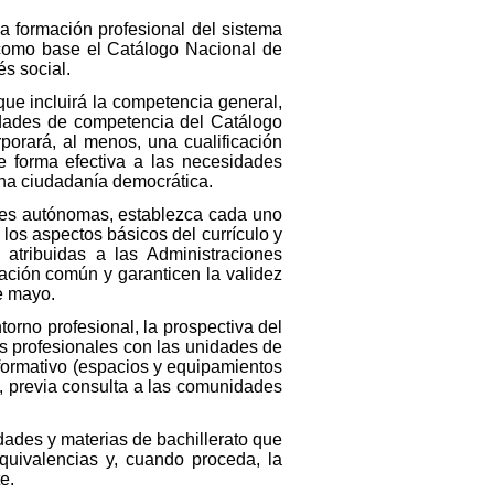
la formación profesional del sistema
o como base el Catálogo Nacional de
és social.
, que incluirá la competencia general,
nidades de competencia del Catálogo
rporará, al menos, una cualificación
de forma efectiva a las necesidades
una ciudadanía democrática.
des autónomas, establezca cada uno
 los aspectos básicos del currículo y
atribuidas a las Administraciones
ación común y garanticen la validez
de mayo.
ntorno profesional, la prospectiva del
os profesionales con las unidades de
formativo (espacios y equipamientos
), previa consulta a las comunidades
dades y materias de bachillerato que
equivalencias y, cuando proceda, la
e.