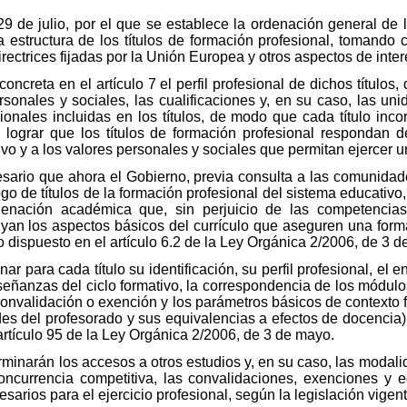
9 de julio, por el que se establece la ordenación general de 
 la estructura de los títulos de formación profesional, tomand
rectrices fijadas por la Unión Europea y otros aspectos de inter
 concreta en el artículo 7 el perfil profesional de dichos títulos
rsonales y sociales, las cualificaciones y, en su caso, las u
onales incluidas en los títulos, de modo que cada título inco
e lograr que los títulos de formación profesional respondan 
o y a los valores personales y sociales que permitan ejercer 
sario que ahora el Gobierno, previa consulta a las comunida
ogo de títulos de la formación profesional del sistema educativo,
denación académica que, sin perjuicio de las competencias 
tuyan los aspectos básicos del currículo que aseguren una form
lo dispuesto en el artículo 6.2 de la Ley Orgánica 2/2006, de 3 
ar para cada título su identificación, su perfil profesional, el e
enseñanzas del ciclo formativo, la correspondencia de los módul
convalidación o exención y los parámetros básicos de contexto 
des del profesorado y sus equivalencias a efectos de docencia
artículo 95 de la Ley Orgánica 2/2006, de 3 de mayo.
rminarán los accesos a otros estudios y, en su caso, las modali
oncurrencia competitiva, las convalidaciones, exenciones y 
sarios para el ejercicio profesional, según la legislación vigent