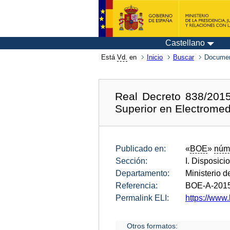
Castellano
Está
Vd.
en
Inicio
Buscar
Documen
Real Decreto 838/2015
Superior en Electromedi
Publicado en:
«
BOE
»
núm
Sección:
I. Disposici
Departamento:
Ministerio d
Referencia:
BOE-A-201
Permalink ELI:
https://www.
Otros formatos: