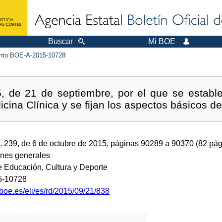
Buscar
Mi BOE
to BOE-A-2015-10728
, de 21 de septiembre, por el que se establec
cina Clínica y se fijan los aspectos básicos del
.
239, de 6 de octubre de 2015, páginas 90289 a 90370 (82
pág
ones generales
e Educación, Cultura y Deporte
5-10728
boe.es/eli/es/rd/2015/09/21/838