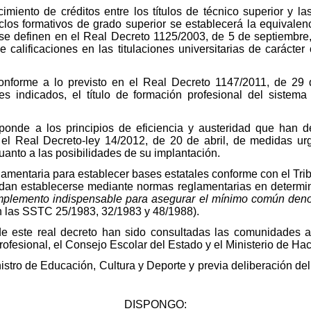
ocimiento de créditos entre los títulos de técnico superior y 
ciclos formativos de grado superior se establecerá la equival
e definen en el Real Decreto 1125/2003, de 5 de septiembre,
calificaciones en las titulaciones universitarias de carácter of
conforme a lo previsto en el Real Decreto 1147/2011, de 29 d
s indicados, el título de formación profesional del sistem
ponde a los principios de eficiencia y austeridad que han de
 el Real Decreto-ley 14/2012, de 20 de abril, de medidas ur
uanto a las posibilidades de su implantación.
lamentaria para establecer bases estatales conforme con el Tri
dan establecerse mediante normas reglamentarias en determi
mplemento indispensable para asegurar el mínimo común den
 en las SSTC 25/1983, 32/1983 y 48/1988).
de este real decreto han sido consultadas las comunidades 
fesional, el Consejo Escolar del Estado y el Ministerio de Ha
nistro de Educación, Cultura y Deporte y previa deliberación de
DISPONGO: