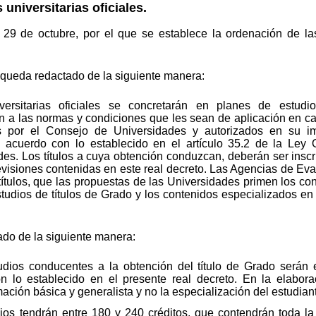
universitarias oficiales.
29 de octubre, por el que se establece la ordenación de la
3 queda redactado de la siguiente manera:
ersitarias oficiales se concretarán en planes de estud
ón a las normas y condiciones que les sean de aplicación en c
s por el Consejo de Universidades y autorizados en su im
cuerdo con lo establecido en el artículo 35.2 de la Ley O
es. Los títulos a cuya obtención conduzcan, deberán ser inscr
evisiones contenidas en este real decreto. Las Agencias de Eva
s títulos, que las propuestas de las Universidades primen los c
tudios de títulos de Grado y los contenidos especializados en 
ado de la siguiente manera:
udios conducentes a la obtención del título de Grado serán 
n lo establecido en el presente real decreto. En la elabora
ación básica y generalista y no la especialización del estudian
ios tendrán entre 180 y 240 créditos, que contendrán toda la 