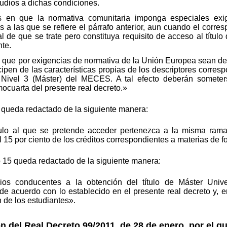
udios a dichas condiciones.
 en que la normativa comunitaria imponga especiales exig
 a las que se refiere el párrafo anterior, aun cuando el corres
al de que se trate pero constituya requisito de acceso al títul
te.
do que por exigencias de normativa de la Unión Europea sean d
ipen de las características propias de los descriptores corresp
l Nivel 3 (Máster) del MECES. A tal efecto deberán someter
mocuarta del presente real decreto.»
13 queda redactado de la siguiente manera:
tulo al que se pretende acceder pertenezca a la misma rama
 15 por ciento de los créditos correspondientes a materias de 
lo 15 queda redactado de la siguiente manera:
os conducentes a la obtención del título de Máster Univer
 de acuerdo con lo establecido en el presente real decreto y, 
 de los estudiantes».
n del Real Decreto 99/2011, de 28 de enero, por el q