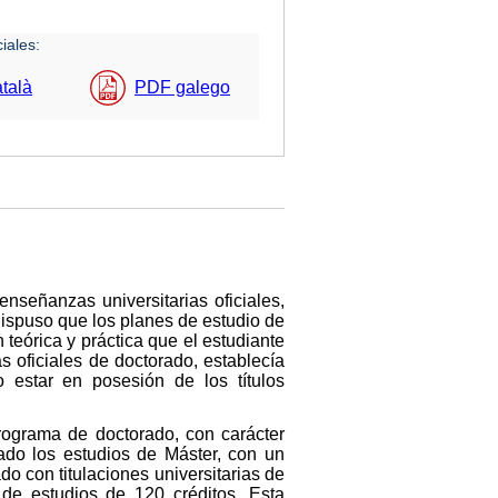
iales:
talà
PDF galego
nseñanzas universitarias oficiales,
 dispuso que los planes de estudio de
 teórica y práctica que el estudiante
s oficiales de doctorado, establecía
 estar en posesión de los títulos
programa de doctorado, con carácter
ado los estudios de Máster, con un
o con titulaciones universitarias de
 de estudios de 120 créditos. Esta