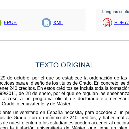
Lenguas coofic
EPUB
XML
PDF ca
TEXTO ORIGINAL
9 de octubre, por el que se establece la ordenación de las e
rectrices para el diseño de los títulos de Grado. En concreto, se
ener 240 créditos. En estos créditos se incluía toda la formación
 99/2011, de 28 de enero, por el que se regulan las enseñanza
l acceso a un programa oficial de doctorado era necesario
e Grado, o equivalente, y de Máster.
udiante universitario en España necesita, para acceder a un 
dios de Grado, con un mínimo de 240 créditos, y haber realiz
s de nuestro entorno los estudiantes pueden acceder al doctorad
con la titulación universitaria de Máster, que tiene un plan