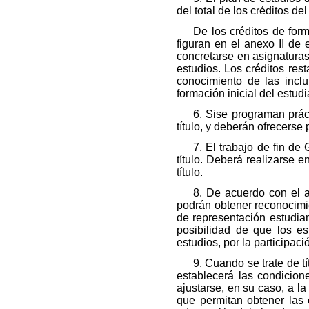
del total de los créditos del 
De los créditos de for
figuran en el anexo II de 
concretarse en asignaturas
estudios. Los créditos res
conocimiento de las inclu
formación inicial del estudi
6. Sise programan práct
título, y deberán ofrecerse
7. El trabajo de fin de
título. Deberá realizarse e
título.
8. De acuerdo con el a
podrán obtener reconocimien
de representación estudiant
posibilidad de que los e
estudios, por la participac
9. Cuando se trate de t
establecerá las condicio
ajustarse, en su caso, a l
que permitan obtener las c