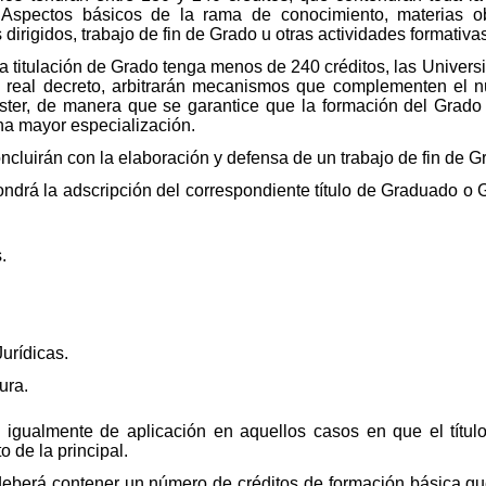
 Aspectos básicos de la rama de conocimiento, materias obl
 dirigidos, trabajo de fin de Grado u otras actividades formativa
 titulación de Grado tenga menos de 240 créditos, las Univers
te real decreto, arbitrarán mecanismos que complementen el 
ter, de manera que se garantice que la formación del Grado e
na mayor especialización.
cluirán con la elaboración y defensa de un trabajo de fin de G
ondrá la adscripción del correspondiente título de Graduado o 
.
.
urídicas.
ura.
á igualmente de aplicación en aquellos casos en que el títu
o de la principal.
 deberá contener un número de créditos de formación básica qu