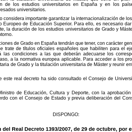
ón de los estudios universitarios en España y en los paíse
esados universitarios.
no considera importante garantizar la internacionalización de l
io Europeo de Educación Superior. Para ello, es necesario dar
e, la duración de los estudios universitarios de Grado y Mást
ntorno.
aciones de Grado en España tendrán que tener, con carácter gen
trate de títulos oficiales españoles que habiliten para el eje
rá las condiciones a las que deberán adecuarse los corresp
so, a la normativa europea aplicable. Para acceder a los pr
taria de Grado y la titulación universitaria de Máster y reunir en
e este real decreto ha sido consultado el Consejo de Univers
Ministro de Educación, Cultura y Deporte, con la aprobación
erdo con el Consejo de Estado y previa deliberación del Cons
DISPONGO:
 del Real Decreto 1393/2007, de 29 de octubre, por e