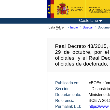
Castellano
Está
Vd.
en
Inicio
Buscar
Documen
Real Decreto 43/2015, 
29 de octubre, por el
oficiales, y el Real D
oficiales de doctorado.
Publicado en:
«
BOE
»
núm
Sección:
I. Disposici
Departamento:
Ministerio d
Referencia:
BOE-A-201
Permalink ELI:
https://www.