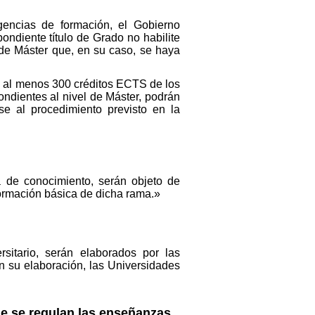
encias de formación, el Gobierno
pondiente título de Grado no habilite
o de Máster que, en su caso, se haya
e al menos 300 créditos ECTS de los
ondientes al nivel de Máster, podrán
se al procedimiento previsto en la
 de conocimiento, serán objeto de
formación básica de dicha rama.»
sitario, serán elaborados por las
en su elaboración, las Universidades
ue se regulan las enseñanzas