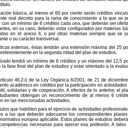
título.
mación básica, al menos el 60 por ciento serán créditos vincu
este real decreto para la rama de conocimiento a la que se pr
 con un mínimo de 6 créditos cada una, que deberán ser oferta
tantes, en su caso, deberán estar configurados por materias b
idas en el anexo II, o por otras materias siempre que se jus
ante o su carácter transversal.
icas externas, éstas tendrán una extensión máxima del 25 por 
 preferentemente en la segunda mitad del plan de estudios.
 Grado tendrá un mínimo de 6 créditos y un máximo del 12,5 por 
n la fase final del plan de estudios y estar orientado a la eva
rtículo 46.2.i) de la Ley Orgánica 6/2001, de 21 de diciembre
to académico en créditos por la participación en actividades un
il, solidarias y de cooperación. A efectos de lo anterior, el p
studiantes obtengan un reconocimiento de al menos 6 crédit
ión en las mencionadas actividades.
ítulos que habiliten para el ejercicio de actividades profesion
nes a las que deberán adecuarse los correspondientes plane
a normativa europea aplicable. Estos planes de estudios deber
ompetencias necesarias para ejercer esa profesión. A tales ef