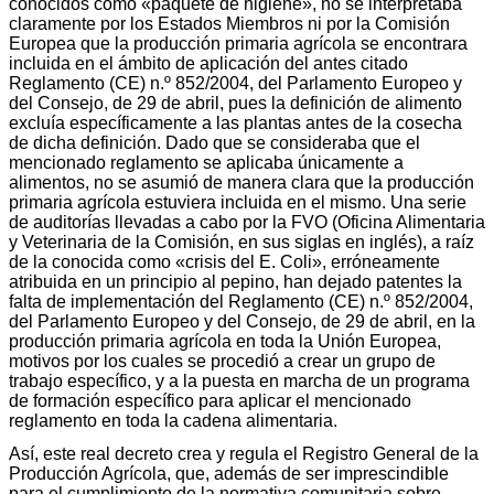
conocidos como «paquete de higiene», no se interpretaba
claramente por los Estados Miembros ni por la Comisión
Europea que la producción primaria agrícola se encontrara
incluida en el ámbito de aplicación del antes citado
Reglamento (CE) n.º 852/2004, del Parlamento Europeo y
del Consejo, de 29 de abril, pues la definición de alimento
excluía específicamente a las plantas antes de la cosecha
de dicha definición. Dado que se consideraba que el
mencionado reglamento se aplicaba únicamente a
alimentos, no se asumió de manera clara que la producción
primaria agrícola estuviera incluida en el mismo. Una serie
de auditorías llevadas a cabo por la FVO (Oficina Alimentaria
y Veterinaria de la Comisión, en sus siglas en inglés), a raíz
de la conocida como «crisis del E. Coli», erróneamente
atribuida en un principio al pepino, han dejado patentes la
falta de implementación del Reglamento (CE) n.º 852/2004,
del Parlamento Europeo y del Consejo, de 29 de abril, en la
producción primaria agrícola en toda la Unión Europea,
motivos por los cuales se procedió a crear un grupo de
trabajo específico, y a la puesta en marcha de un programa
de formación específico para aplicar el mencionado
reglamento en toda la cadena alimentaria.
Así, este real decreto crea y regula el Registro General de la
Producción Agrícola, que, además de ser imprescindible
para el cumplimiento de la normativa comunitaria sobre