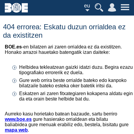
eu
404 errorea: Eskatu duzun orrialdea ez
da existitzen
BOE.es
-en bilatzen ari zaren orrialdea ez da existitzen.
Honako arrazoi hauetako batengatik izan daiteke:
Helbidea tekleatzean gaizki idatzi duzu. Begira ezazu
tipografiako errorerik ez duela.
Gure web orrira beste orrialde bateko edo kanpoko
bilatzaile bateko esteka oker batetik iritsi da.
Eskatzen ari zaren fitxategiaren kokapena aldatu egin
da eta orain beste helbide bat du.
Aurreko kasu horietako batean bazaude, sartu berriro
www.boe.es
gure hasierako orrialdean eta bilatu
baliabidea gure menuak erabiliz edo, bestela, bisitatu gure
mapa web
.