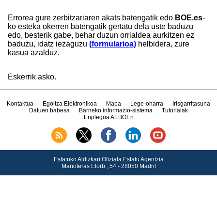
Errorea gure zerbitzariaren akats batengatik edo
BOE.es
-
ko esteka okerren batengatik gertatu dela uste baduzu
edo, besterik gabe, behar duzun orrialdea aurkitzen ez
baduzu, idatz iezaguzu
(formularioa)
helbidera, zure
kasua azalduz.
Eskerrik asko.
Kontaktua
Egoitza Elektronikoa
Mapa
Lege-oharra
Irisgarritasuna
Datuen babesa
Barneko informazio-sistema
Tutorialak
Enplegua AEBOEn
Estatuko Aldizkari Ofiziala Estatu Agentzia
Manoteras Etorb., 54 - 28050 Madril