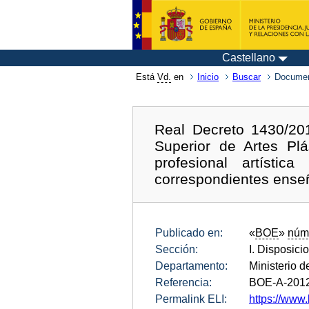
Castellano
Está
Vd.
en
Inicio
Buscar
Documen
Real Decreto 1430/201
Superior de Artes Plá
profesional artísti
correspondientes ense
Publicado en:
«
BOE
»
núm
Sección:
I. Disposici
Departamento:
Ministerio d
Referencia:
BOE-A-201
Permalink ELI:
https://www.