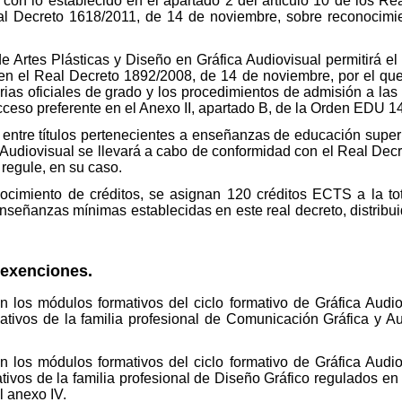
 con lo establecido en el apartado 2 del artículo 10 de los R
l Decreto 1618/2011, de 14 de noviembre, sobre reconocimie
 de Artes Plásticas y Diseño en Gráfica Audiovisual permitirá el
en el Real Decreto 1892/2008, de 14 de noviembre, por el que
rias oficiales de grado y los procedimientos de admisión a las
acceso preferente en el Anexo II, apartado B, de la Orden EDU 
 entre títulos pertenecientes a enseñanzas de educación superio
a Audiovisual se llevará a cabo de conformidad con el Real Dec
 regule, en su caso.
conocimiento de créditos, se asignan 120 créditos ECTS a la to
nseñanzas mínimas establecidas en este real decreto, distribu
 exenciones.
n los módulos formativos del ciclo formativo de Gráfica Audio
ativos de la familia profesional de Comunicación Gráfica y Au
n los módulos formativos del ciclo formativo de Gráfica Audio
tivos de la familia profesional de Diseño Gráfico regulados e
l anexo IV.