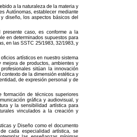
ebido a la naturaleza de la materia y
des Autónomas, establecer mediante
 y diseño, los aspectos básicos del
l presente caso, es conforme a la
able en determinados supuestos para
as, en las SSTC 25/1983, 32/1983, y
ficios artísticos en nuestro sistema
 y mejora de productos, ambientes y
 profesionales sitúan la innovación
el contexto de la dimensión estética y
dentidad, de expresión personal y de
e formación de técnicos superiores
municación gráfica y audiovisual, y
ra y la sensibilidad artística para
turales vinculados a la creación y
ásticas y Diseño como el documento
 de cada especialidad artística, se
contemplar las enseñanzas mínimas