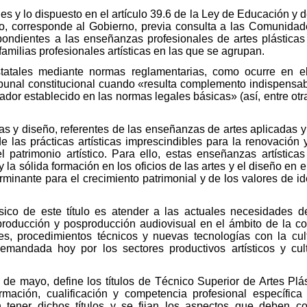
s y lo dispuesto en el artículo 39.6 de la Ley de Educación y d
o, corresponde al Gobierno, previa consulta a las Comunida
espondientes a las enseñanzas profesionales de artes plásticas
familias profesionales artísticas en las que se agrupan.
tatales mediante normas reglamentarias, como ocurre en e
ibunal constitucional cuando «resulta complemento indispens
or establecido en las normas legales básicas» (así, entre otr
s y diseño, referentes de las enseñanzas de artes aplicadas y o
e las prácticas artísticas imprescindibles para la renovación
 patrimonio artístico. Para ello, estas enseñanzas artísticas
 y la sólida formación en los oficios de las artes y el diseño en 
minante para el crecimiento patrimonial y de los valores de i
ásico de este título es atender a las actuales necesidades d
 producción y posproducción audiovisual en el ámbito de la co
s, procedimientos técnicos y nuevas tecnologías con la cultu
 demandada hoy por los sectores productivos artísticos y cul
 de mayo, define los títulos de Técnico Superior de Artes Pl
formación, cualificación y competencia profesional específica
n tener dichos títulos y se fijan los aspectos que deben 