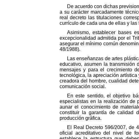
De acuerdo con dichas previsione
a su carácter marcadamente técnic
real decreto las titulaciones corr
currículo de cada una de ellas y las 
Asimismo, establecer bases es
excepcionalidad admitida por el Tr
asegurar el mínimo común denominad
48/1988).
Las enseñanzas de artes plástica
educativo, asumen la transmisión d
mensajes y para el crecimiento del
tecnológica, la apreciación artística
creadora del hombre, cualidad deter
comunicación social.
En este sentido, el objetivo b
especialistas en la realización de
aunar el conocimiento de materiale
constituir la garantía de calidad
producción gráfica.
El Real Decreto 596/2007, de 4
oficial acreditativo del nivel de 
establece la estructura que debe