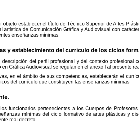
or objeto establecer el título de Técnico Superior de Artes Plás
l artística de Comunicación Gráfica y Audiovisual con carácter o
ientes enseñanzas mínimas.
s y establecimiento del currículo de los ciclos form
escripción del perfil profesional y del contexto profesional c
 en Gráfica Audiovisual se regulan en el anexo I al presente rea
vas, en el ámbito de sus competencias, establecerán el currícu
icos del currículo que constituyen las enseñanzas mínimas.
nte.
os funcionarios pertenecientes a los Cuerpos de Profesores 
eñanzas mínimas del ciclo formativo de artes plásticas y di
nte real decreto.