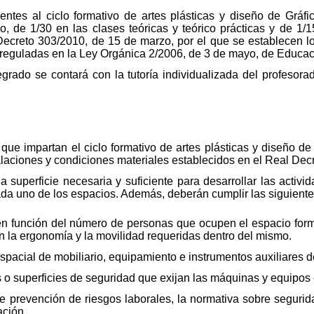
ntes al ciclo formativo de artes plásticas y diseño de Gráfi
 de 1/30 en las clases teóricas y teórico prácticas y de 1/15 
 Decreto 303/2010, de 15 de marzo, por el que se establecen l
 reguladas en la Ley Orgánica 2/2006, de 3 de mayo, de Educac
grado se contará con la tutoría individualizada del profesora
que impartan el ciclo formativo de artes plásticas y diseño de
alaciones y condiciones materiales establecidos en el Real Dec
a superficie necesaria y suficiente para desarrollar las acti
ada uno de los espacios. Además, deberán cumplir las siguiente
 en función del número de personas que ocupen el espacio forma
 la ergonomía y la movilidad requeridas dentro del mismo.
spacial de mobiliario, equipamiento e instrumentos auxiliares d
s o superficies de seguridad que exijan las máquinas y equipos
e prevención de riesgos laborales, la normativa sobre segurid
ación.