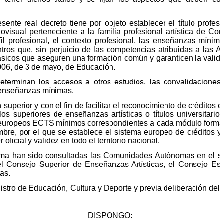
sente real decreto tiene por objeto establecer el título prof
ovisual perteneciente a la familia profesional artística de C
rfil profesional, el contexto profesional, las enseñanzas mín
ros que, sin perjuicio de las competencias atribuidas a las 
ásicos que aseguren una formación común y garanticen la valid
2006, de 3 de mayo, de Educación.
determinan los accesos a otros estudios, las convalidacion
s enseñanzas mínimas.
erior y con el fin de facilitar el reconocimiento de créditos en
os superiores de enseñanzas artísticas o títulos universitario
s europeos ECTS mínimos correspondientes a cada módulo format
bre, por el que se establece el sistema europeo de créditos y 
 oficial y validez en todo el territorio nacional.
rma han sido consultadas las Comunidades Autónomas en el s
l Consejo Superior de Enseñanzas Artísticas, el Consejo Esc
as.
nistro de Educación, Cultura y Deporte y previa deliberación de
DISPONGO: