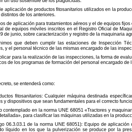
r un uso sostenible de los plaguicidas.
 de aplicación de productos fitosanitarios utilizados en la produc
distintos de los anteriores.
os de aplicación para tratamientos aéreos y el de equipos fijos e
al de equipos móviles inscritos en el Registro Oficial de Maqu
 de junio, sobre caracterización y registro de la maquinaria agr
mínimos que deben cumplir las estaciones de Inspección Té
res, y el personal técnico de las mismas encargado de las inspe
licar para la realización de las inspecciones, la forma de evalu
sicos de los programas de formación del personal encargado de 
decreto, se entenderá como:
ductos fitosanitarios: Cualquier máquina destinada específic
tos y dispositivos que sean fundamentales para el correcto func
 contemplado en la norma UNE 68051 «Tractores y maquinaria a
detallada», para clasificar las máquinas utilizadas en la producc
igo 06.3.03.1 de la norma UNE 68051): Equipo de aplicación de
o líquido en los que la pulverización se produce por la pres