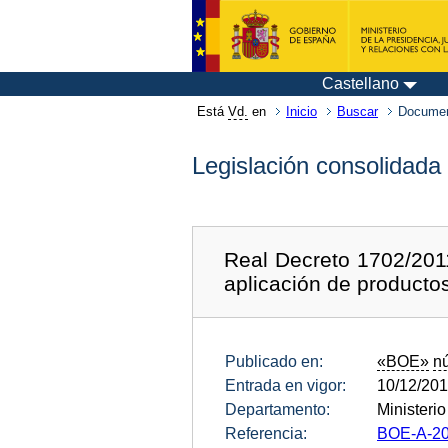
Castellano
Está
Vd.
en
Inicio
Buscar
Documen
Legislación consolidada
Real Decreto 1702/201
aplicación de productos 
Publicado en:
«BOE»
n
Entrada en vigor:
10/12/20
Departamento:
Ministeri
Referencia:
BOE-A-20