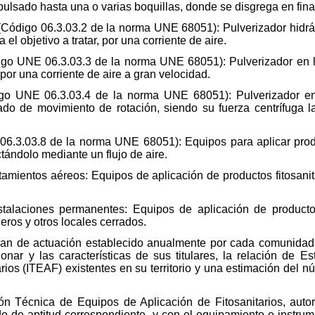
pulsado hasta una o varias boquillas, donde se disgrega en fina
(Código 06.3.03.2 de la norma UNE 68051): Pulverizador hidrá
el objetivo a tratar, por una corriente de aire.
igo UNE 06.3.03.3 de la norma UNE 68051): Pulverizador en lo
por una corriente de aire a gran velocidad.
ódigo UNE 06.3.03.4 de la norma UNE 68051): Pulverizador e
do de movimiento de rotación, siendo su fuerza centrífuga la
6.3.03.8 de la norma UNE 68051): Equipos para aplicar prod
ándolo mediante un flujo de aire.
atamientos aéreos: Equipos de aplicación de productos fitosan
stalaciones permanentes: Equipos de aplicación de productos
deros y otros locales cerrados.
lan de actuación establecido anualmente por cada comunidad
nar y las características de sus titulares, la relación de 
rios (ITEAF) existentes en su territorio y una estimación del n
ón Técnica de Equipos de Aplicación de Fitosanitarios, aut
ado de aptitud correspondiente, y con el equipamiento e instr