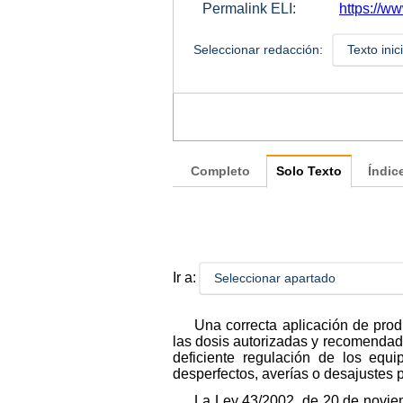
Permalink ELI:
https://w
Seleccionar redacción:
Texto inic
Completo
Solo Texto
Índic
Ir a:
Seleccionar apartado
Una correcta aplicación de prod
las dosis autorizadas y recomendada
deficiente regulación de los equ
desperfectos, averías o desajustes 
La Ley 43/2002, de 20 de noviem