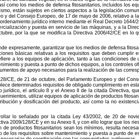
así como los medios de defensa fitosanitarios, incluidos los e
smo, están sujetos en ciertos aspectos a la legislación comunit
 y del Consejo Europeo, de 17 de mayo de 2006, relativo a la
l ordenamiento jurídico interno mediante el Real Decreto 1644/2
rcialización y puesta en servicio de las máquinas, y a la Dire
ubre, por la que se modifica la Directiva 2006/42/CE en lo 
nde expresamente, garantizar que los medios de defensa fitosa
ciones básicas relativas a los requisitos que deben cumplir e
iere a los equipos de aplicación, tanto a las condiciones de 
imiento y puesta a punto de dichos equipos, a los controles ofi
trumentos de apoyo necesarios para la realización de las corre
/128/CE, de 21 de octubre, del Parlamento Europeo y del Cons
blece determinados requisitos de obligado cumplimiento en esta
jurídico, el artículo 8 y el Anexo II de la citada Directiva, q
querimientos, utilizar equipos de aplicación de productos fitosa
tribución y dosificación del producto, así como la no existenc
ollar lo señalado por la citada Ley 43/2002, de 20 de novi
ctiva 2009/128/CE y en su Anexo II, y con ello lograr que los ri
 de productos fitosanitarios sean los mínimos, resulta necesari
to de los requisitos sobre mantenimiento y puesta a punto de e
s necesarias de coordinación con las comunidades autónomas.