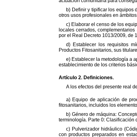
actuación comunitaria para consegui
b) Definir y tipificar los equipos
otros usos profesionales en ámbitos 
c) Elaborar el censo de los equip
locales cerrados, complementarios 
por el Real Decreto 1013/2009, de 19
d) Establecer los requisitos 
Productos Fitosanitarios, sus titula
e) Establecer la metodología a ap
establecimiento de los criterios bá
Artículo 2. Definiciones.
A los efectos del presente real 
a) Equipo de aplicación de pro
fitosanitarios, incluidos los elemen
b) Género de máquina: Concepto
terminología. Parte 0: Clasificación 
c) Pulverizador hidráulico (Cód
con productos preparados en estad