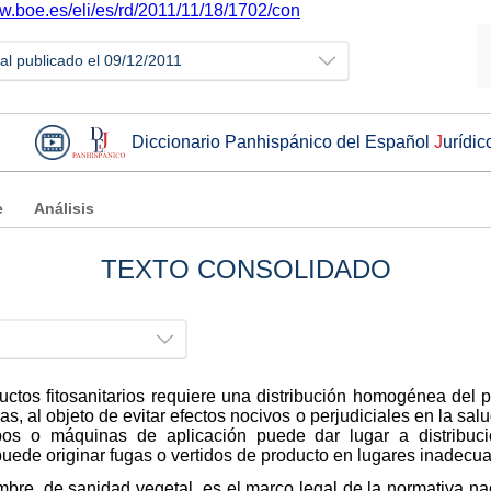
ww.boe.es/eli/es/rd/2011/11/18/1702/con
ial publicado el 09/12/2011
Diccionario Panhispánico del Español
J
urídic
e
Análisis
TEXTO CONSOLIDADO
uctos fitosanitarios requiere una distribución homogénea del 
s, al objeto de evitar efectos nocivos o perjudiciales en la s
ipos o máquinas de aplicación puede dar lugar a distribu
puede originar fugas o vertidos de producto en lugares inadecu
bre, de sanidad vegetal, es el marco legal de la normativa na