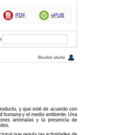
PDF
ePUB
o
Recibir alerta
producto, y que esté de acuerdo con
alud humana y el medio ambiente. Una
ciones anómalas y la presencia de
ados.
cional que regula las actividades de