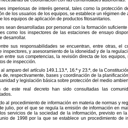
es imperiosas de interés general, tales como la protección d
ción de los usuarios de los equipos, se establece un régimen de
e los equipos de aplicación de productos fitosanitarios.
es sean desarrolladas por personal con la formación suficiente
ores como los inspectores de las estaciones de ensayo disp
 desarrollar.
entre sus responsabilidades se encuentran, entre otras, el c
e inspectores, y asesoramiento de la idoneidad y de la regulac
rán entre sus competencias, la revisión directa de los equipos,
tos de inspección.
 al amparo del artículo 149.1.13.ª, 16.ª y 23.ª, de la Constituc
 de, respectivamente, bases y coordinación de la planificació
sanidad y legislación básica sobre protección del medio ambien
n de este real decreto han sido consultadas las comuni
tados.
ido al procedimiento de información en materia de normas y re
e julio, por el que se regula la emisión de información en m
 los servicios de la sociedad de la información, previsto en l
unio de 1998 por la que se establece un procedimiento de i