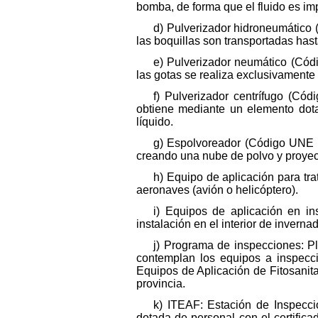
bomba, de forma que el fluido es im
d) Pulverizador hidroneumático 
las boquillas son transportadas hasta 
e) Pulverizador neumático (Cód
las gotas se realiza exclusivamente 
f) Pulverizador centrífugo (C
obtiene mediante un elemento dota
líquido.
g) Espolvoreador (Código UNE 0
creando una nube de polvo y proyect
h) Equipo de aplicación para tr
aeronaves (avión o helicóptero).
i) Equipos de aplicación en in
instalación en el interior de inverna
j) Programa de inspecciones: P
contemplan los equipos a inspeccio
Equipos de Aplicación de Fitosanita
provincia.
k) ITEAF: Estación de Inspecci
dotada de personal con el certific