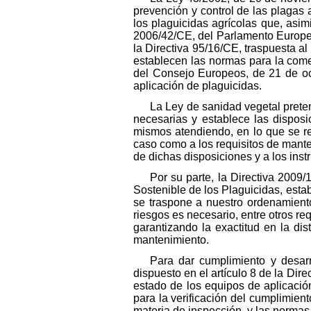
prevención y control de las plagas 
los plaguicidas agrícolas que, asimi
2006/42/CE, del Parlamento Europeo
la Directiva 95/16/CE, traspuesta a
establecen las normas para la come
del Consejo Europeos, de 21 de oct
aplicación de plaguicidas.
La Ley de sanidad vegetal prete
necesarias y establece las disposi
mismos atendiendo, en lo que se ref
caso como a los requisitos de manten
de dichas disposiciones y a los ins
Por su parte, la Directiva 2009
Sostenible de los Plaguicidas, esta
se traspone a nuestro ordenamiento 
riesgos es necesario, entre otros re
garantizando la exactitud en la dis
mantenimiento.
Para dar cumplimiento y desarr
dispuesto en el artículo 8 de la Dire
estado de los equipos de aplicación
para la verificación del cumplimien
materia de inspección, y las norma