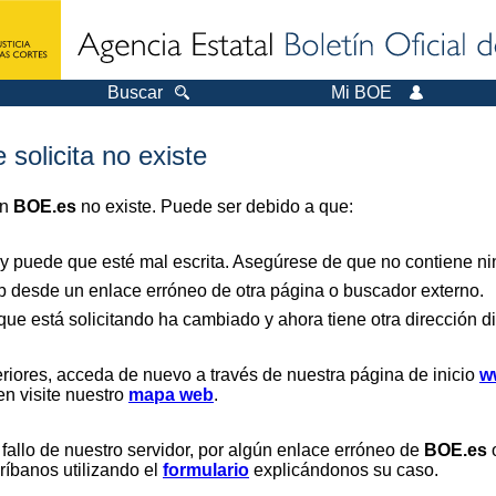
Buscar
Mi BOE
 solicita no existe
en
BOE.es
no existe. Puede ser debido a que:
 y puede que esté mal escrita. Asegúrese de que no contiene nin
b desde un enlace erróneo de otra página o buscador externo.
que está solicitando ha cambiado y ahora tiene otra dirección di
riores, acceda de nuevo a través de nuestra página de inicio
w
en visite nuestro
mapa web
.
 fallo de nuestro servidor, por algún enlace erróneo de
BOE.es
o
críbanos utilizando el
formulario
explicándonos su caso.