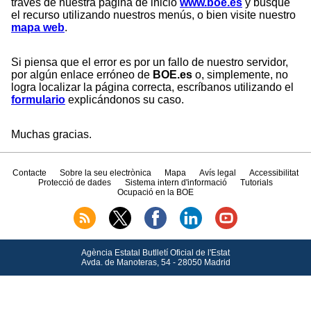
través de nuestra página de inicio
www.boe.es
y busque
el recurso utilizando nuestros menús, o bien visite nuestro
mapa web
.
Si piensa que el error es por un fallo de nuestro servidor,
por algún enlace erróneo de
BOE.es
o, simplemente, no
logra localizar la página correcta, escríbanos utilizando el
formulario
explicándonos su caso.
Muchas gracias.
Contacte
Sobre la seu electrònica
Mapa
Avís legal
Accessibilitat
Protecció de dades
Sistema intern d'informació
Tutorials
Ocupació en la BOE
Agència Estatal Butlletí Oficial de l'Estat
Avda.
de Manoteras, 54 - 28050 Madrid