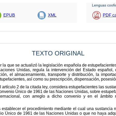
Lenguas coofic
EPUB
XML
PDF ca
TEXTO ORIGINAL
or la que se actualizó la legislación española de estupefaciente
ones Unidas, regula la intervención del Estado español, den
ción, el almacenamiento, transporte y distribución, la importac
tupefacientes, así como su prescripción, dispensación, posesi
artículo 2 de la citada ley, considera estupefacientes las sustan
al Convenio Único de 1961 de las Naciones Unidas, sobre estupe
nternacional, con arreglo a dicho convenio y en el ámbito 
s establecer el procedimiento mediante el cual una sustancia na
venio Único de 1961 de las Naciones Unidas o que no haya adqui