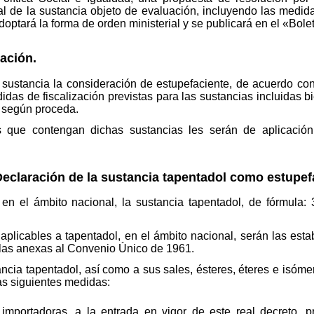
al de la sustancia objeto de evaluación, incluyendo las medida
doptará la forma de orden ministerial y se publicará en el «Bolet
zación.
ustancia la consideración de estupefaciente, de acuerdo con 
das de fiscalización previstas para las sustancias incluidas bien 
 según proceda.
 que contengan dichas sustancias les serán de aplicación
Declaración de la sustancia tapentadol como estupefa
en el ámbito nacional, la sustancia tapentadol, de fórmula: 3-
 aplicables a tapentadol, en el ámbito nacional, serán las est
e las anexas al Convenio Único de 1961.
ncia tapentadol, así como a sus sales, ésteres, éteres e isóm
las siguientes medidas:
 importadoras, a la entrada en vigor de este real decreto, p