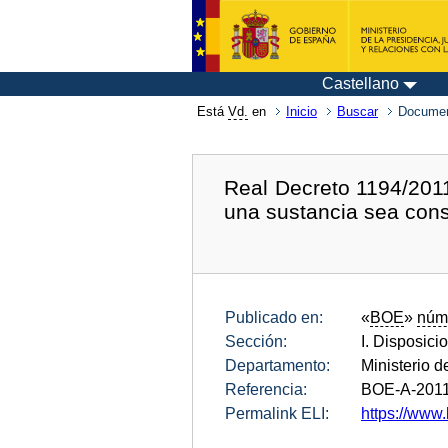
Castellano
Está
Vd.
en
Inicio
Buscar
Documen
Real Decreto 1194/2011
una sustancia sea cons
Publicado en:
«
BOE
»
núm
Sección:
I. Disposici
Departamento:
Ministerio d
Referencia:
BOE-A-201
Permalink ELI:
https://www.