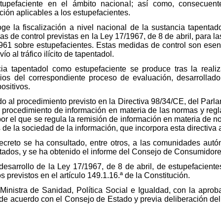
stupefaciente en el ámbito nacional; así como, consecuen
ción aplicables a los estupefacientes.
oge la fiscalización a nivel nacional de la sustancia tapenta
 de control previstas en la Ley 17/1967, de 8 de abril, para las 
61 sobre estupefacientes. Estas medidas de control son esen
o al tráfico ilícito de tapentadol.
cia tapentadol como estupefaciente se produce tras la real
os del correspondiente proceso de evaluación, desarrollado
ositivos.
do al procedimiento previsto en la Directiva 98/34/CE, del Par
n procedimiento de información en materia de las normas y reg
por el que se regula la remisión de información en materia de 
s de la sociedad de la información, que incorpora esta directiva
 decreto se ha consultado, entre otros, a las comunidades au
ectados, y se ha obtenido el informe del Consejo de Consumidore
esarrollo de la Ley 17/1967, de 8 de abril, de estupefacientes
 previstos en el artículo 149.1.16.ª de la Constitución.
Ministra de Sanidad, Política Social e Igualdad, con la aproba
a, de acuerdo con el Consejo de Estado y previa deliberación de