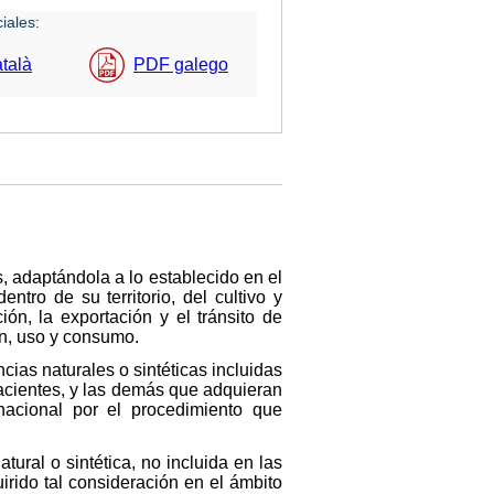
iales:
talà
PDF galego
s, adaptándola a lo establecido en el
tro de su territorio, del cultivo y
ión, la exportación y el tránsito de
ón, uso y consumo.
cias naturales o sintéticas incluidas
facientes, y las demás que adquieran
nacional por el procedimiento que
tural o sintética, no incluida en las
rido tal consideración en el ámbito