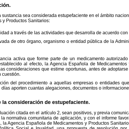
ción.
 sustancia sea considerada estupefaciente en el ámbito nacional
y Productos Sanitarios:
idad a través de las actividades que desarrolla de acuerdo con 
vada de otro órgano, organismo o entidad pública de la Admini
ancia activa que forme parte de un medicamento autorizado o
 establecido al efecto, la Agencia Española de Medicamentos 
te las consideraciones que estime oportunas, antes de adoptarse
 cuestión.
ciación del procedimiento a aquellas empresas o entidades qu
5 días aporten cuantas alegaciones, documentos o informacione
 la consideración de estupefaciente.
uación citada en el artículo 2, sean positivos, y previa comun
a la normativa comunitaria de aplicación, y con el informe fav
, la Agencia Española de Medicamentos y Productos Sanitario
 Política Social e Igualdad, una propuesta de resolución po