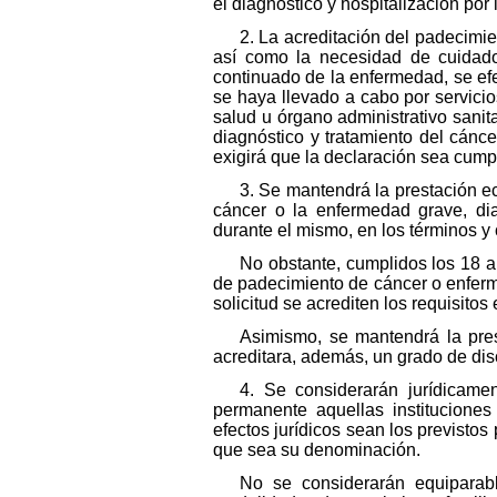
el diagnóstico y hospitalización por
2. La acreditación del padecimie
así como la necesidad de cuidado 
continuado de la enfermedad, se ef
se haya llevado a cabo por servicio
salud u órgano administrativo sani
diagnóstico y tratamiento del cánc
exigirá que la declaración sea cum
3. Se mantendrá la prestación e
cáncer o la enfermedad grave, dia
durante el mismo, en los términos y 
No obstante, cumplidos los 18 a
de padecimiento de cáncer o enferm
solicitud se acrediten los requisitos
Asimismo, se mantendrá la pre
acreditara, además, un grado de disc
4. Se considerarán jurídicame
permanente aquellas instituciones 
efectos jurídicos sean los previstos
que sea su denominación.
No se considerarán equiparabl