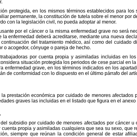
r.
ción protegida, en los mismos términos establecidos para los
iliar permanente, la constitución de tutela sobre el menor por 
rdo con la legislación civil, no pueda adoptar al menor.
ausante por el cáncer o la misma enfermedad grave no será ne
 de la enfermedad deberá acreditarse, mediante una nueva decla
la continuación del tratamiento médico, así como del cuidado d
or o acogedor, cónyuge o pareja de hecho.
trabajadoras por cuenta propia y asimiladas incluidas en los
onsidera situación protegida los periodos de cese parcial en la 
ra enfermedad grave, en los términos indicados en los apartad
án de conformidad con lo dispuesto en el último párrafo del artí
e la prestación económica por cuidado de menores afectados p
ades graves las incluidas en el listado que figura en el anexo 
.
s del subsidio por cuidado de menores afectados por cáncer u
r cuenta propia y asimiladas cualquiera que sea su sexo, que r
ón, siempre que reúnan la condición general de estar afilia