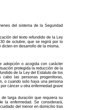
ímenes del sistema de la Seguridad
icación del texto refundido de la Ley
30 de octubre, que se regirá por lo
e dicten en desarrollo de la misma.
de adopción o acogida con carácter
uación protegida la reducción de la
efundido de la Ley del Estatuto de los
a cabo las personas progenitoras,
en, o cuando solo haya una persona
o por cáncer u otra enfermedad grave
 de larga duración que requiera su
 de la enfermedad. Se considerará,
 cuidado del menor en domicilio tras