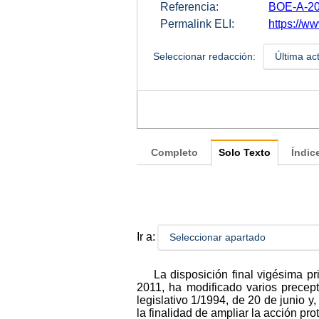
Referencia:
BOE-A-20
Permalink ELI:
https://w
Seleccionar redacción:
Última ac
Completo
Solo Texto
Índic
Ir a:
Seleccionar apartado
La disposición final vigésima 
2011, ha modificado varios precep
legislativo 1/1994, de 20 de junio y
la finalidad de ampliar la acción pr