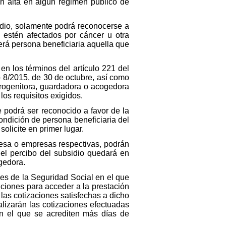
en alta en algún régimen público de
dio, solamente podrá reconocerse a
estén afectados por cáncer u otra
erá persona beneficiaria aquella que
en los términos del artículo 221 del
o 8/2015, de 30 de octubre, así como
progenitora, guardadora o acogedora
los requisitos exigidos.
 podrá ser reconocido a favor de la
ondición de persona beneficiaria del
solicite en primer lugar.
esa o empresas respectivas, podrán
 el percibo del subsidio quedará en
gedora.
nes de la Seguridad Social en el que
diciones para acceder a la prestación
as cotizaciones satisfechas a dicho
alizarán las cotizaciones efectuadas
en el que se acrediten más días de