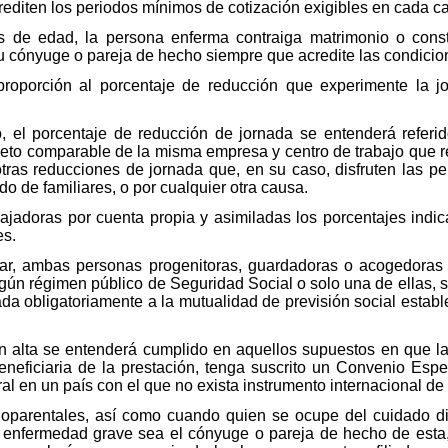
rediten los periodos mínimos de cotización exigibles en cada c
 de edad, la persona enferma contraiga matrimonio o const
u cónyuge o pareja de hecho siempre que acredite las condicion
roporción al porcentaje de reducción que experimente la jo
o, el porcentaje de reducción de jornada se entenderá referi
to comparable de la misma empresa y centro de trabajo que real
tras reducciones de jornada que, en su caso, disfruten las p
o de familiares, o por cualquier otra causa.
ajadoras por cuenta propia y asimiladas los porcentajes indi
es.
iar, ambas personas progenitoras, guardadoras o acogedoras
lgún régimen público de Seguridad Social o solo una de ellas, si
ada obligatoriamente a la mutualidad de previsión social establ
y en alta se entenderá cumplido en aquellos supuestos en que 
neficiaria de la prestación, tenga suscrito un Convenio Espe
oral en un país con el que no exista instrumento internacional d
oparentales, así como cuando quien se ocupe del cuidado di
a enfermedad grave sea el cónyuge o pareja de hecho de esta,