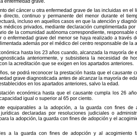
 la enfermedad grave.
nto del cáncer u otra enfermedad grave de las incluidas en el li
directo, continuo y permanente del menor durante el tiemp
ectuará, incluso en aquellos casos en que la atención y diagnó
s médicos privados, mediante declaración cumplimentada por el
tario de la comunidad autónoma correspondiente, responsable 
er o enfermedad grave del menor se haya realizado a través d
plimentada además por el médico del centro responsable de la a
conómica hasta los 23 años cuando, alcanzada la mayoría de ed
gnosticada anteriormente, y subsistiera la necesidad de hosp
con la acreditación que se exigen en los apartados anteriores.
ños, se podrá reconocer la prestación hasta que el causante 
edad grave diagnosticada antes de alcanzar la mayoría de ed
 establecidos en los apartados anteriores, salvo la edad.
stación económica hasta que el causante cumpla los 26 años
apacidad igual o superior al 65 por ciento.
nte equiparables a la adopción, a la guarda con fines de a
jurídicas declaradas por resoluciones judiciales o administr
 para la adopción, la guarda con fines de adopción y el acogimi
es a la guarda con fines de adopción y al acogimiento fa