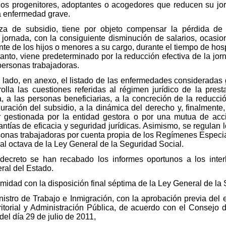
los progenitores, adoptantes o acogedores que reducen su jor
a enfermedad grave.
eza de subsidio, tiene por objeto compensar la pérdida de
u jornada, con la consiguiente disminución de salarios, ocasi
te de los hijos o menores a su cargo, durante el tiempo de hosp
anto, viene predeterminado por la reducción efectiva de la jorn
 personas trabajadoras.
un lado, en anexo, el listado de las enfermedades consideradas
rolla las cuestiones referidas al régimen jurídico de la prest
a, a las personas beneficiarias, a la concreción de la reducci
uración del subsidio, a la dinámica del derecho y, finalmente,
 gestionada por la entidad gestora o por una mutua de acc
ntías de eficacia y seguridad jurídicas. Asimismo, se regulan 
sonas trabajadoras por cuenta propia de los Regímenes Especia
nal octava de la Ley General de la Seguridad Social.
 decreto se han recabado los informes oportunos a los inter
ral del Estado.
ormidad con la disposición final séptima de la Ley General de la
inistro de Trabajo e Inmigración, con la aprobación previa del
ritorial y Administración Pública, de acuerdo con el Consejo 
el día 29 de julio de 2011,