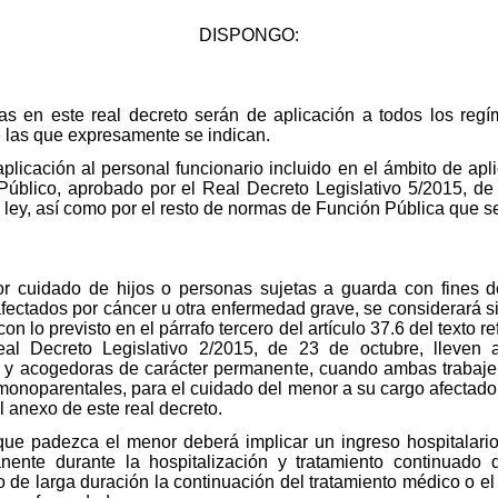
DISPONGO:
das en este real decreto serán de aplicación a todos los reg
e las que expresamente se indican.
aplicación al personal funcionario incluido en el ámbito de apl
úblico, aprobado por el Real Decreto Legislativo 5/2015, de 
ha ley, así como por el resto de normas de Función Pública que s
por cuidado de hijos o personas sujetas a guarda con fines 
ectados por cáncer u otra enfermedad grave, se considerará sit
n lo previsto en el párrafo tercero del artículo 37.6 del texto r
al Decreto Legislativo 2/2015, de 23 de octubre, lleven 
 y acogedoras de carácter permanente, cuando ambas trabaj
s monoparentales, para el cuidado del menor a su cargo afectad
el anexo de este real decreto.
ue padezca el menor deberá implicar un ingreso hospitalario
nente durante la hospitalización y tratamiento continuado
 de larga duración la continuación del tratamiento médico o el