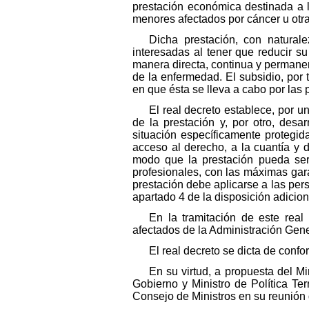
prestación económica destinada a 
menores afectados por cáncer u otr
Dicha prestación, con natural
interesadas al tener que reducir s
manera directa, continua y permanen
de la enfermedad. El subsidio, por t
en que ésta se lleva a cabo por las
El real decreto establece, por 
de la prestación y, por otro, desar
situación específicamente protegid
acceso al derecho, a la cuantía y d
modo que la prestación pueda ser
profesionales, con las máximas gara
prestación debe aplicarse a las per
apartado 4 de la disposición adicio
En la tramitación de este real
afectados de la Administración Gene
El real decreto se dicta de conf
En su virtud, a propuesta del M
Gobierno y Ministro de Política Ter
Consejo de Ministros en su reunión d