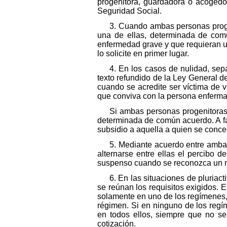
progenitora, guardadora o acogedor
Seguridad Social.
3. Cuando ambas personas proge
una de ellas, determinada de com
enfermedad grave y que requieran un
lo solicite en primer lugar.
4. En los casos de nulidad, sepa
texto refundido de la Ley General d
cuando se acredite ser víctima de 
que conviva con la persona enferma,
Si ambas personas progenitoras,
determinada de común acuerdo. A falt
subsidio a aquella a quien se conceda
5. Mediante acuerdo entre amba
alternarse entre ellas el percibo 
suspenso cuando se reconozca un nu
6. En las situaciones de pluriac
se reúnan los requisitos exigidos. E
solamente en uno de los regímenes,
régimen. Si en ninguno de los regím
en todos ellos, siempre que no se
cotización.