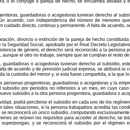
a, o el cónyuge o pareja de hecho, se encuentra afiliada y 
nitoras, guardadoras o acogedoras tuvieran derecho al subsi
ún acuerdo, con independencia del número de menores que 
 cuidado directo, continuo y permanente. A falta de acuerdo, s
ración, divorcio o extinción de la pareja de hecho constituida 
e la Seguridad Social, aprobado por el Real Decreto Legislativ
violencia de género, el derecho será reconocido a la persona 
 aunque el otro no trabaje, siempre que se cumplan el resto de 
 guardadoras o acogedoras tuvieran derecho al subsidio, este
a de acuerdo y de previsión judicial expresa, se atribuirá la c
 la custodia del menor y, si esta fuese compartida, a la que lo 
s personas progenitoras, guardadoras o acogedoras y la empr
del subsidio por periodos no inferiores a un mes, en cuyo caso
evo subsidio a la otra persona progenitora, guardadora o aco
tividad, podrá percibirse el subsidio en cada uno de los regíme
n tales situaciones, si la persona trabajadora acredita las con
 se reconocerá un único subsidio, computando exclusivamente l
enes se reúnen los requisitos para acceder al derecho, se tot
 superpongan, y se reconocerá el subsidio por el régimen 