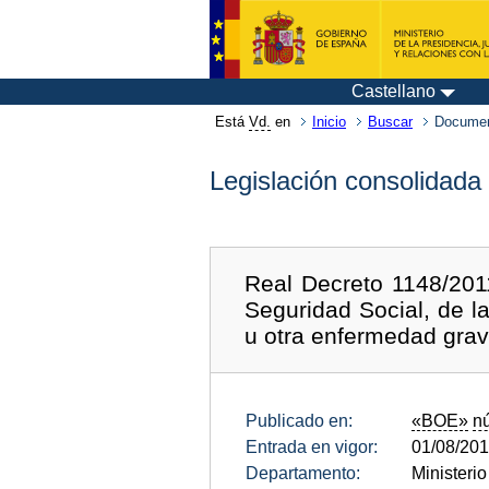
Castellano
Está
Vd.
en
Inicio
Buscar
Documen
Legislación consolidada
Real Decreto 1148/2011
Seguridad Social, de 
u otra enfermedad grav
Publicado en:
«BOE»
n
Entrada en vigor:
01/08/20
Departamento:
Ministeri