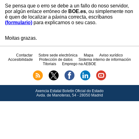
Se pensa que o erro se debe a un fallo do noso servidor,
por algún enlace erróneo de
BOE.es
, ou simplemente non
é quen de localizar a páxina correcta, escríbanos
(formulario)
para explicarnos o seu caso.
Moitas grazas.
Contactar
Sobre sede electrónica
Mapa
Aviso xurídico
Accesibilidade
Protección de datos
Sistema interno de información
Titoriais
Emprego na AEBOE
Axencia Estatal Boletín Oficial do Estado
Avda.
de Manoteras, 54 - 28050 Madrid