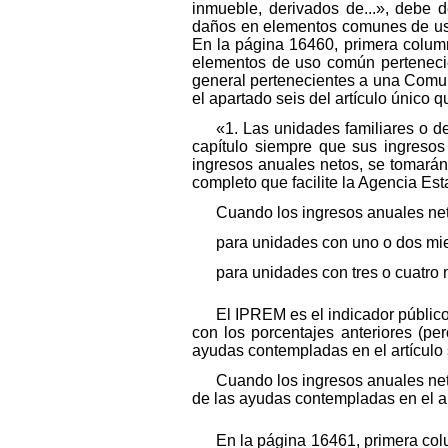
inmueble, derivados de...», debe 
daños en elementos comunes de uso 
En la página 16460, primera columna,
elementos de uso común pertenecie
general pertenecientes a una Comun
el apartado seis del artículo único q
«1. Las unidades familiares o 
capítulo siempre que sus ingresos 
ingresos anuales netos, se tomarán
completo que facilite la Agencia Esta
Cuando los ingresos anuales net
para unidades con uno o dos m
para unidades con tres o cuatr
El IPREM es el indicador públic
con los porcentajes anteriores (pe
ayudas contempladas en el artículo 
Cuando los ingresos anuales ne
de las ayudas contempladas en el ar
En la página 16461, primera colu