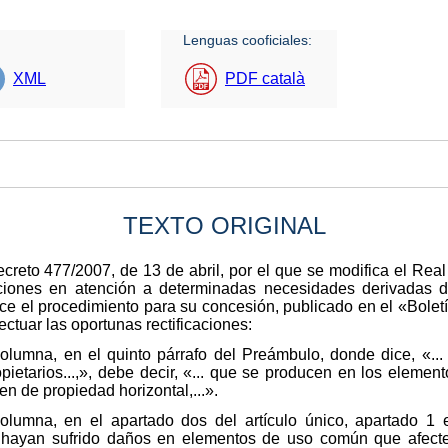
Lenguas cooficiales:
XML
PDF català
TEXTO ORIGINAL
ecreto 477/2007, de 13 de abril, por el que se modifica el Re
ciones en atención a determinadas necesidades derivadas 
lece el procedimiento para su concesión, publicado en el «Bolet
ectuar las oportunas rectificaciones:
lumna, en el quinto párrafo del Preámbulo, donde dice, «..
etarios...,», debe decir, «... que se producen en los eleme
n de propiedad horizontal,...».
lumna, en el apartado dos del artículo único, apartado 1 e
hayan sufrido daños en elementos de uso común que afecte