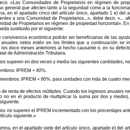
decir, «Las Comunidades de Propietarios en régimen de prop
general que afecten tanto a la seguridad como a la funcionali
 en el apartado cinco del artículo único, apartado 1 e) del art
ntes a una Comunidad de Propietarios...», debe decir, «... 
idad de Propietarios en régimen de propiedad horizontal». E
ueda sustituido por el siguiente:
de convivencia económica podrán ser beneficiarias de las ayu
anuales netos estén en los límites que a continuación se in
 los doce meses anteriores al hecho causante o, en su defecto,
tal de Administración Tributaria.
os superen en dos veces y media las siguientes cantidades, no
iembros: IPREM + 40%.
o miembros: IPREM + 80%. para unidades con más de cuatro m
o de renta de efectos múltiples. Cuando los ingresos anuales 
ro no en el producto de multiplicar la suma por dos y medio
siguiente.
tos no superen el IPREM incrementado con los porcentajes ant
tículo siguiente.»
mna, en el apartado siete del artículo único, apartado e) del a