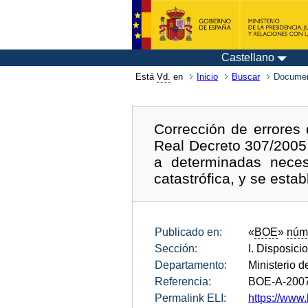
Castellano
Está
Vd.
en
Inicio
Buscar
Documen
Corrección de errores 
Real Decreto 307/2005,
a determinadas neces
catastrófica, y se esta
Publicado en:
«
BOE
»
núm
Sección:
I. Disposici
Departamento:
Ministerio de
Referencia:
BOE-A-200
Permalink ELI:
https://www