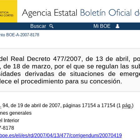
Buscar
Mi BOE
to BOE-A-2007-8178
del Real Decreto 477/2007, de 13 de abril, po
 de 18 de marzo, por el que se regulan las s
idades derivadas de situaciones de emerg
blece el procedimiento para su concesión.
.
94, de 19 de abril de 2007, páginas 17154 a 17154 (1
pág.
)
ones generales
l Interior
7-8178
.boe.es/eli/es/rd/2007/04/13/477/corrigendum/20070419