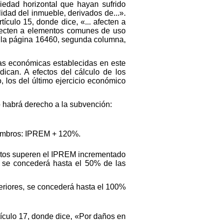
iedad horizontal que hayan sufrido
dad del inmueble, derivados de...».
ículo 15, donde dice, «... afecten a
afecten a elementos comunes de uso
n la página 16460, segunda columna,
das económicas establecidas en este
dican. A efectos del cálculo de los
 los del último ejercicio económico
 habrá derecho a la subvención:
iembros: IPREM + 120%.
netos superen el IPREM incrementado
), se concederá hasta el 50% de las
eriores, se concederá hasta el 100%
rtículo 17, donde dice, «Por daños en