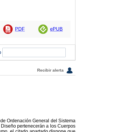
PDF
ePUB
o
Recibir alerta
e, de Ordenación General del Sistema
e Diseño pertenecerán a los Cuerpos
ismo, el citado apartado dispone que