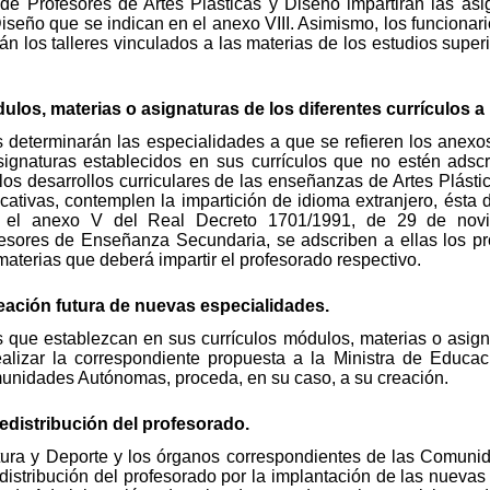
de Profesores de Artes Plásticas y Diseño impartirán las asi
Diseño que se indican en el anexo VIII. Asimismo, los funcionar
án los talleres vinculados a las materias de los estudios super
dulos, materias o asignaturas de los diferentes currículos a
 determinarán las especialidades a que se refieren los anexos 
signaturas establecidos en sus currículos que no estén adsc
o los desarrollos curriculares de las enseñanzas de Artes Plást
cativas, contemplen la impartición de idioma extranjero, ésta
en el anexo V del Real Decreto 1701/1991, de 29 de novi
esores de Enseñanza Secundaria, se adscriben a ellas los pr
materias que deberá impartir el profesorado respectivo.
eación futura de nuevas especialidades.
 que establezcan en sus currículos módulos, materias o asign
alizar la correspondiente propuesta a la Ministra de Educac
munidades Autónomas, proceda, en su caso, a su creación.
edistribución del profesorado.
ltura y Deporte y los órganos correspondientes de las Comun
redistribución del profesorado por la implantación de las nueva