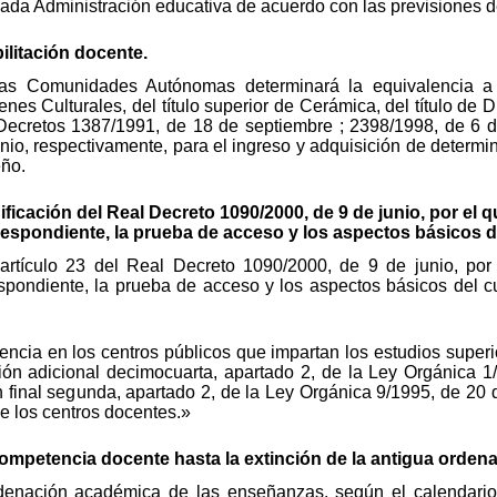
ada Administración educativa de acuerdo con las previsiones d
ilitación docente.
as Comunidades Autónomas determinará la equivalencia a e
s Culturales, del título superior de Cerámica, del título de Dis
Decretos 1387/1991, de 18 de septiembre ; 2398/1998, de 6 
unio, respectivamente, para el ingreso y adquisición de determ
eño.
ficación del Real Decreto 1090/2000, de 9 de junio, por el 
orrespondiente, la prueba de acceso y los aspectos básicos d
artículo 23 del Real Decreto 1090/2000, de 9 de junio, por
rrespondiente, la prueba de acceso y los aspectos básicos del c
cencia en los centros públicos que impartan los estudios superi
ción adicional decimocuarta, apartado 2, de la Ley Orgánica 1
n final segunda, apartado 2, de la Ley Orgánica 9/1995, de 20 d
e los centros docentes.»
Competencia docente hasta la extinción de la antigua orde
rdenación académica de las enseñanzas, según el calendario 