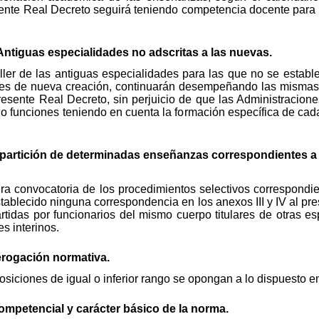
sente Real Decreto seguirá teniendo competencia docente para 
Antiguas especialidades no adscritas a las nuevas.
ller de las antiguas especialidades para las que no se estab
dades de nueva creación, continuarán desempeñando las mismas
esente Real Decreto, sin perjuicio de que las Administraciones
 o funciones teniendo en cuenta la formación específica de cad
 Impartición de determinadas enseñanzas correspondientes 
era convocatoria de los procedimientos selectivos correspondi
tablecido ninguna correspondencia en los anexos III y IV al p
rtidas por funcionarios del mismo cuerpo titulares de otras es
es interinos.
erogación normativa.
iciones de igual o inferior rango se opongan a lo dispuesto en
competencial y carácter básico de la norma.