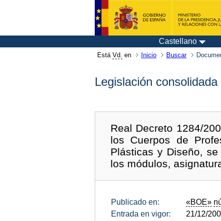
Castellano
Está
Vd.
en
Inicio
Buscar
Documen
Legislación consolidada
Real Decreto 1284/2002
los Cuerpos de Profe
Plásticas y Diseño, se
los módulos, asignatur
Publicado en:
«BOE»
n
Entrada en vigor:
21/12/20