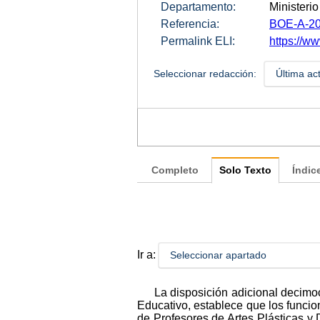
Departamento:
Ministeri
Referencia:
BOE-A-20
Permalink ELI:
https://w
Seleccionar redacción:
Última ac
Completo
Solo Texto
Índic
Ir a:
Seleccionar apartado
La disposición adicional decimo
Educativo, establece que los funci
de Profesores de Artes Plásticas y 