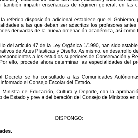
n también impartir enseñanzas de régimen general, en las 
 la referida disposición adicional establece que el Gobierno
alidades a las que deban ser adscritos los profesores ante
dades derivadas de la nueva ordenación académica, así como 
o del artículo 47 de la Ley Orgánica 1/1990, han sido establec
mativos de Artes Plásticas y Diseño. Asimismo, en desarrollo de
orrespondientes a los estudios superiores de Conservación y R
Por ello, procede ahora determinar las especialidades del pr
al Decreto se ha consultado a las Comunidades Autónomas,
a informado el Consejo Escolar del Estado.
a Ministra de Educación, Cultura y Deporte, con la aprobació
 de Estado y previa deliberación del Consejo de Ministros en 
DISPONGO:
dades.