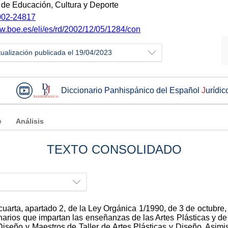
o de Educación, Cultura y Deporte
02-24817
ww.boe.es/eli/es/rd/2002/12/05/1284/con
tualización publicada el 19/04/2023
Diccionario Panhispánico del Español
J
urídic
e
Análisis
TEXTO CONSOLIDADO
cuarta, apartado 2, de la Ley Orgánica 1/1990, de 3 de octubr
onarios que impartan las enseñanzas de las Artes Plásticas y d
Diseño y Maestros de Taller de Artes Plásticas y Diseño. Asim