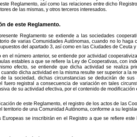
e este Reglamento, así como las relaciones entre dicho Registr
tores de las mismas, y otros terceros interesados.
ión de este Reglamento.
 presente Reglamento se extiende a las sociedades cooperati
rritorio de varias Comunidades Autónomas, cuando no lo haga c
os supuestos del apartado 3, así como en las Ciudades de Ceuta y 
do en el número anterior, se entiende por actividad cooperativiz
mulas estables a que se refiere la Ley de Cooperativas, con ind
mismo efecto, se entiende que dicha actividad se realiza pri
ando dicha actividad en la misma resulte ser superior a la re
ial de la sociedad, dichas circunstancias se deducirán de sus
el fuero registral a consecuencia de variación en tales circun
siva de su actividad efectiva, por el contenido de modificación 
cación de este Reglamento, el registro de los actos de las Coo
l territorio de una Comunidad Autónoma, conforme a su legislac
Europeas se inscribirán en el Registro a que se refiere este 