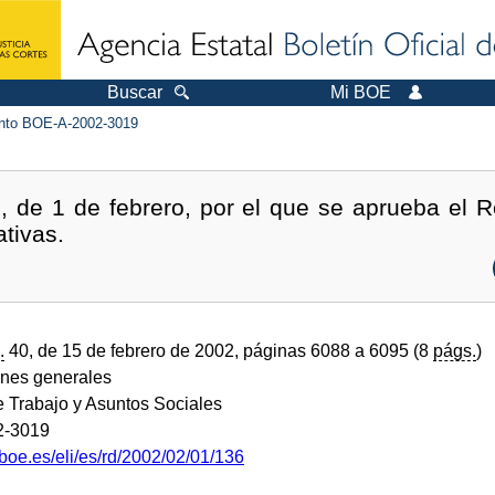
Buscar
Mi BOE
to BOE-A-2002-3019
, de 1 de febrero, por el que se aprueba el R
tivas.
.
40, de 15 de febrero de 2002, páginas 6088 a 6095 (8
págs.
)
ones generales
e Trabajo y Asuntos Sociales
2-3019
boe.es/eli/es/rd/2002/02/01/136