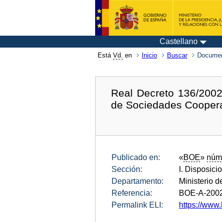
Castellano
Está
Vd.
en
Inicio
Buscar
Documen
Real Decreto 136/2002
de Sociedades Coopera
Publicado en:
«
BOE
»
núm
Sección:
I. Disposici
Departamento:
Ministerio d
Referencia:
BOE-A-200
Permalink ELI:
https://www.