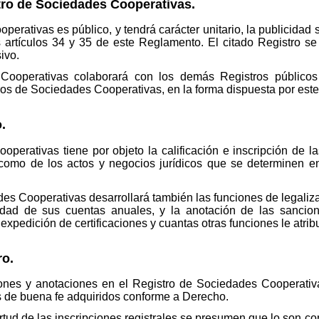
stro de Sociedades Cooperativas.
perativas es público, y tendrá carácter unitario, la publicidad
 artículos 34 y 35 de este Reglamento. El citado Registro se 
sivo.
Cooperativas colaborará con los demás Registros públicos 
ros de Sociedades Cooperativas, en la forma dispuesta por est
.
operativas tiene por objeto la calificación e inscripción de 
 como de los actos y negocios jurídicos que se determinen e
des Cooperativas desarrollará también las funciones de legaliza
cidad de sus cuentas anuales, y la anotación de las sancio
 expedición de certificaciones y cuantas otras funciones le atr
ro.
ciones y anotaciones en el Registro de Sociedades Cooperativ
s de buena fe adquiridos conforme a Derecho.
rtud de las inscripciones registrales se presumen que lo son c