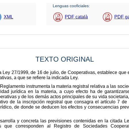
Lenguas cooficiales:
XML
PDF català
PDF g
TEXTO ORIGINAL
 la Ley 27/1999, de 16 de julio, de Cooperativas, establece qu
ivas, a que se refiere la indicada Ley.
Reglamento instrumenta la materia registral relativa a las soci
dad jurídica en la materia, a cuyo efecto ha de garantizarse
rativas y de los demás actos principales de su vida societaria,
utivo de la inscripción registral que consagra el artículo 7 de
jurídico, de donde se deducen los efectos y consecuencias previ
arrolla y concreta las previsiones contenidas en la citada L
nes que corresponden al Registro de Sociedades Coopera