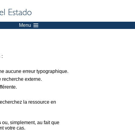
Menu
 :
nne aucune erreur typographique.
e recherche externe.
férente.
recherchez la ressource en
s
ou, simplement, au fait que
t votre cas.