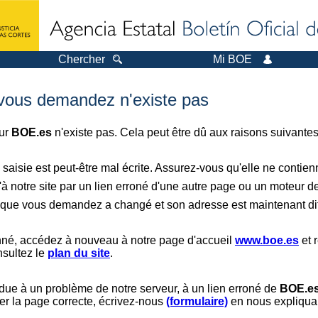
Chercher
Mi BOE
 vous demandez n'existe pas
sur
BOE.es
n'existe pas. Cela peut être dû aux raisons suivantes
saisie est peut-être mal écrite. Assurez-vous qu'elle ne contie
à notre site par un lien erroné d'une autre page ou un moteur d
er que vous demandez a changé et son adresse est maintenant dif
nné, accédez à nouveau à notre page d'accueil
www.boe.es
et 
nsultez le
plan du site
.
 due à un problème de notre serveur, à un lien erroné de
BOE.e
er la page correcte, écrivez-nous
(formulaire)
en nous expliquan