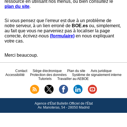
ressource en utilisant nos menus, ou bien consultez le
plan du site
.
Si vous pensez que l'erreur est due à un problème de
notre serveur, à un lien erroné de
BOE.es
ou, simplement,
au fait que vous ne parveniez pas à localiser la page
correcte, écrivez-nous
(formulaire)
en nous expliquant
votre cas.
Merci beaucoup.
Contact
Siège électronique
Plan du site
Avis juridique
Accessibilité
Protection des données
Système de signalement interne
Tutoriels
Travailler au AEBOE
Agence d'État Bulletin Officiel de l'État
Av.
Manoteras, 54 - 28050 Madrid