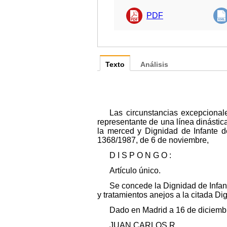
PDF
Texto
Análisis
Las circunstancias excepciona
representante de una línea dinástic
la merced y Dignidad de Infante de
1368/1987, de 6 de noviembre,
D I S P O N G O :
Artículo único.
Se concede la Dignidad de Infa
y tratamientos anejos a la citada Di
Dado en Madrid a 16 de diciemb
JUAN CARLOS R.