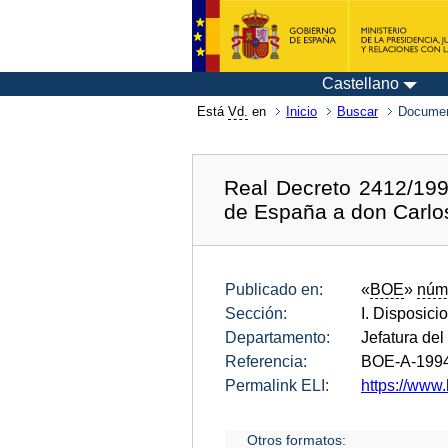
Castellano
Está
Vd.
en
Inicio
Buscar
Documen
Real Decreto 2412/199
de España a don Carlo
Publicado en:
«
BOE
»
núm
Sección:
I. Disposici
Departamento:
Jefatura del
Referencia:
BOE-A-199
Permalink ELI:
https://www.
Otros formatos: