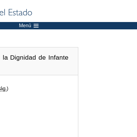
Menú
la Dignidad de Infante
ág.
)