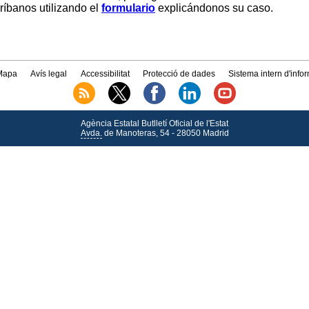
críbanos utilizando el
formulario
explicándonos su caso.
Mapa
Avís legal
Accessibilitat
Protecció de dades
Sistema intern d'info
Agència Estatal Butlletí Oficial de l'Estat
Avda.
de Manoteras, 54 - 28050 Madrid