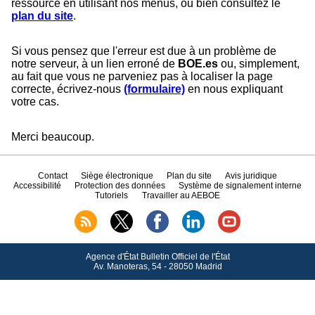
ressource en utilisant nos menus, ou bien consultez le
plan du site
.
Si vous pensez que l'erreur est due à un problème de
notre serveur, à un lien erroné de
BOE.es
ou, simplement,
au fait que vous ne parveniez pas à localiser la page
correcte, écrivez-nous
(formulaire)
en nous expliquant
votre cas.
Merci beaucoup.
Contact
Siège électronique
Plan du site
Avis juridique
Accessibilité
Protection des données
Système de signalement interne
Tutoriels
Travailler au AEBOE
Agence d'État Bulletin Officiel de l'État
Av.
Manoteras, 54 - 28050 Madrid