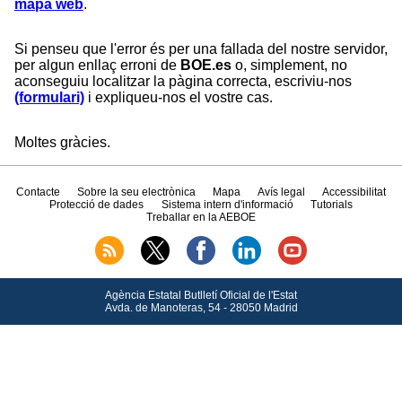
mapa web
.
Si penseu que l'error és per una fallada del nostre servidor,
per algun enllaç erroni de
BOE.es
o, simplement, no
aconseguiu localitzar la pàgina correcta, escriviu-nos
(formulari)
i expliqueu-nos el vostre cas.
Moltes gràcies.
Contacte
Sobre la seu electrònica
Mapa
Avís legal
Accessibilitat
Protecció de dades
Sistema intern d'informació
Tutorials
Treballar en la AEBOE
Agència Estatal Butlletí Oficial de l'Estat
Avda.
de Manoteras, 54 - 28050 Madrid