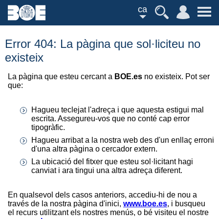
ca
Error 404: La pàgina que sol·liciteu no
existeix
La pàgina que esteu cercant a
BOE.es
no existeix. Pot ser
que:
Hagueu teclejat l'adreça i que aquesta estigui mal
escrita. Assegureu-vos que no conté cap error
tipogràfic.
Hagueu arribat a la nostra web des d'un enllaç erroni
d'una altra pàgina o cercador extern.
La ubicació del fitxer que esteu sol·licitant hagi
canviat i ara tingui una altra adreça diferent.
En qualsevol dels casos anteriors, accediu-hi de nou a
través de la nostra pàgina d'inici,
www.boe.es
, i busqueu
el recurs utilitzant els nostres menús, o bé visiteu el nostre