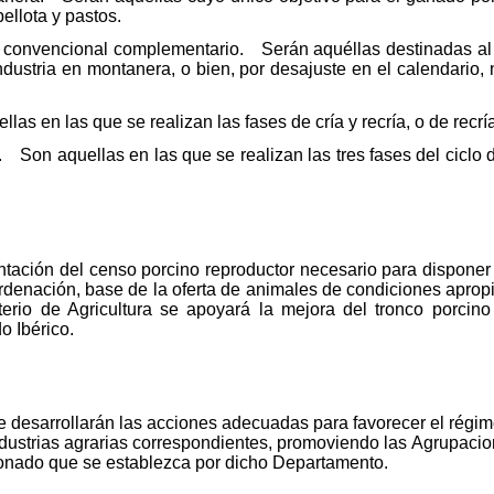
llota y pastos.
 convencional complementario. Serán aquéllas destinadas al c
industria en montanera, o bien, por desajuste en el calendario
as en las que se realizan las fases de cría y recría, o de recr
. Son aquellas en las que se realizan las tres fases del ciclo
tación del censo porcino reproductor necesario para disponer
ordenación, base de la oferta de animales de condiciones apropi
terio de Agricultura se apoyará la mejora del tronco porcino
o Ibérico.
 se desarrollarán las acciones adecuadas para favorecer el régi
 industrias agrarias correspondientes, promoviendo las Agrupac
ionado que se establezca por dicho Departamento.