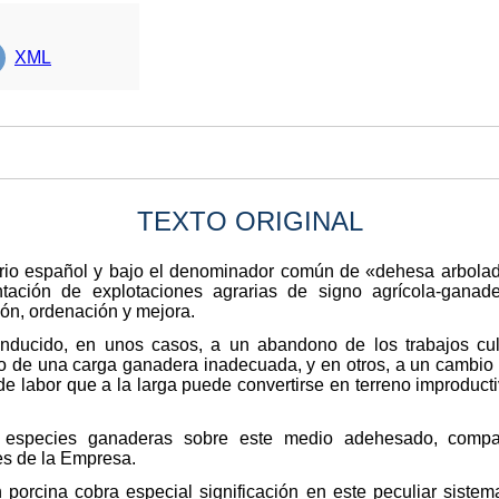
XML
TEXTO ORIGINAL
torio español y bajo el denominador común de «dehesa arbola
ntación de explotaciones agrarias de signo agrícola-ganade
ón, ordenación y mejora.
onducido, en unos casos, a un abandono de los trabajos cul
de una carga ganadera inadecuada, y en otros, a un cambio tot
de labor que a la larga puede convertirse en terreno improducti
s especies ganaderas sobre este medio adehesado, compat
es de la Empresa.
porcina cobra especial significación en este peculiar sistem