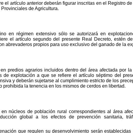
e el artículo anterior deberán figurar inscritas en el Registro 
Provinciales de Agricultura.
no en régimen extensivo sólo se autorizará en explotacio
ere el artículo segundo del presente Real Decreto, estén 
on abrevaderos propios para uso exclusivo del ganado de la ex
en predios agrarios incluidos dentro del área afectada por l
s de explotación a que se refiere el artículo séptimo del pre
siva y deberán sujetarse al cumplimiento estricto de los prece
prohibida la tenencia en los mismos de cerdos en libertad.
en núcleos de población rural correspondientes al área afec
ucción global a los efectos de prevención sanitaria, trá
denación que regulen su desenvolvimiento serán establecidas p