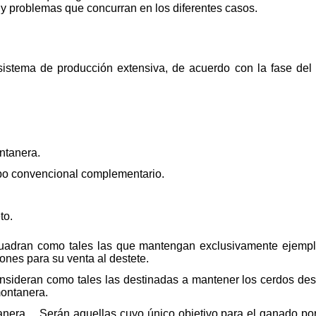
 y problemas que concurran en los diferentes casos.
istema de producción extensiva, de acuerdo con la fase del c
ntanera.
bo convencional complementario.
to.
uadran como tales las que mantengan exclusivamente ejempla
ones para su venta al destete.
nsideran como tales las destinadas a mantener los cerdos des
montanera.
nera. Serán aquellas cuyo único objetivo para el ganado porc