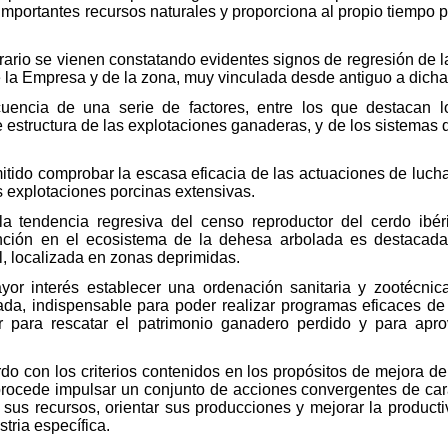
mportantes recursos naturales y proporciona al propio tiempo p
ario se vienen constatando evidentes signos de regresión de l
 la Empresa y de la zona, muy vinculada desde antiguo a dicha
uencia de una serie de factores, entre los que destacan lo
 estructura de las explotaciones ganaderas, y de los sistemas
itido comprobar la escasa eficacia de las actuaciones de lucha
as explotaciones porcinas extensivas.
la tendencia regresiva del censo reproductor del cerdo ibé
ención en el ecosistema de la dehesa arbolada es destacada
l, localizada en zonas deprimidas.
yor interés establecer una ordenación sanitaria y zootécnica
da, indispensable para poder realizar programas eficaces de
r para rescatar el patrimonio ganadero perdido y para apro
do con los criterios contenidos en los propósitos de mejora de
rocede impulsar un conjunto de acciones convergentes de caráct
 sus recursos, orientar sus producciones y mejorar la producti
tria específica.