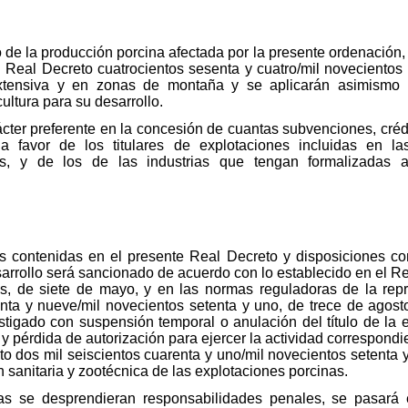
de la producción porcina afectada por la presente ordenación, 
l Real Decreto cuatrocientos sesenta y cuatro/mil novecientos 
tensiva y en zonas de montaña y se aplicarán asimismo lo
ultura para su desarrollo.
cter preferente en la concesión de cuantas subvenciones, cré
 a favor de los titulares de explotaciones incluidas en 
as, y de los de las industrias que tengan formalizadas a
s contenidas en el presente Real Decreto y disposiciones co
sarrollo será sancionado de acuerdo con lo establecido en el Re
eis, de siete de mayo, y en las normas reguladoras de la re
nta y nueve/mil novecientos setenta y uno, de trece de agosto,
tigado con suspensión temporal o anulación del título de la ex
 pérdida de autorización para ejercer la actividad correspondie
to dos mil seiscientos cuarenta y uno/mil novecientos setenta y
 sanitaria y zootécnica de las explotaciones porcinas.
das se desprendieran responsabilidades penales, se pasará 