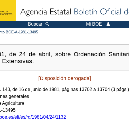
Buscar
Mi BOE
to BOE-A-1981-13495
1, de 24 de abril, sobre Ordenación Sanitar
 Extensivas.
[Disposición derogada]
.
143, de 16 de junio de 1981, páginas 13702 a 13704 (3
págs.
)
ones generales
e Agricultura
1-13495
boe.es/eli/es/rd/1981/04/24/1132