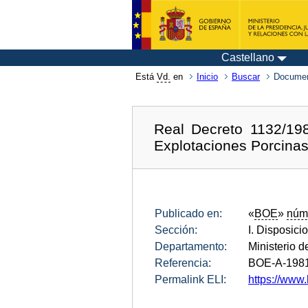
Castellano
Está
Vd.
en
Inicio
Buscar
Documen
Real Decreto 1132/198
Explotaciones Porcinas
Publicado en:
«
BOE
»
núm
Sección:
I. Disposici
Departamento:
Ministerio d
Referencia:
BOE-A-198
Permalink ELI:
https://www.