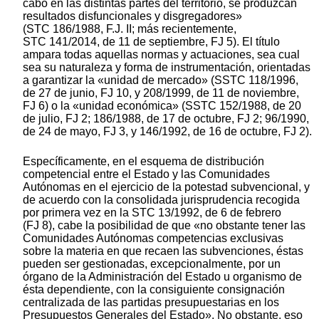
cabo en las distintas partes del territorio, se produzcan
resultados disfuncionales y disgregadores»
(STC 186/1988, F.J. II; más recientemente,
STC 141/2014, de 11 de septiembre, FJ 5). El título
ampara todas aquellas normas y actuaciones, sea cual
sea su naturaleza y forma de instrumentación, orientadas
a garantizar la «unidad de mercado» (SSTC 118/1996,
de 27 de junio, FJ 10, y 208/1999, de 11 de noviembre,
FJ 6) o la «unidad económica» (SSTC 152/1988, de 20
de julio, FJ 2; 186/1988, de 17 de octubre, FJ 2; 96/1990,
de 24 de mayo, FJ 3, y 146/1992, de 16 de octubre, FJ 2).
Específicamente, en el esquema de distribución
competencial entre el Estado y las Comunidades
Autónomas en el ejercicio de la potestad subvencional, y
de acuerdo con la consolidada jurisprudencia recogida
por primera vez en la STC 13/1992, de 6 de febrero
(FJ 8), cabe la posibilidad de que «no obstante tener las
Comunidades Autónomas competencias exclusivas
sobre la materia en que recaen las subvenciones, éstas
pueden ser gestionadas, excepcionalmente, por un
órgano de la Administración del Estado u organismo de
ésta dependiente, con la consiguiente consignación
centralizada de las partidas presupuestarias en los
Presupuestos Generales del Estado». No obstante, eso