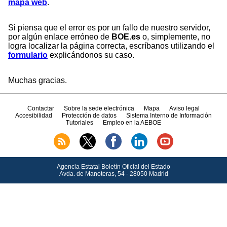
mapa web
.
Si piensa que el error es por un fallo de nuestro servidor,
por algún enlace erróneo de
BOE.es
o, simplemente, no
logra localizar la página correcta, escríbanos utilizando el
formulario
explicándonos su caso.
Muchas gracias.
Contactar
Sobre la sede electrónica
Mapa
Aviso legal
Accesibilidad
Protección de datos
Sistema Interno de Información
Tutoriales
Empleo en la AEBOE
Agencia Estatal Boletín Oficial del Estado
Avda.
de Manoteras, 54 - 28050 Madrid