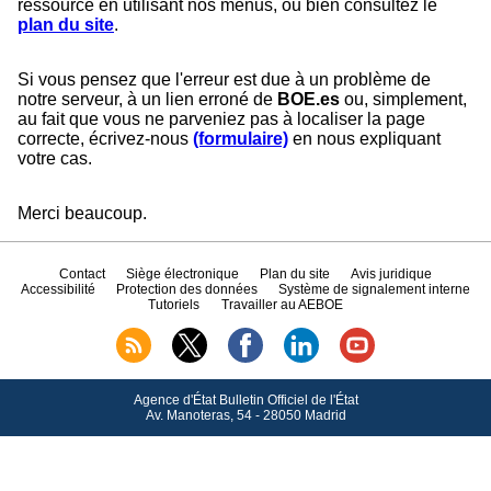
ressource en utilisant nos menus, ou bien consultez le
plan du site
.
Si vous pensez que l'erreur est due à un problème de
notre serveur, à un lien erroné de
BOE.es
ou, simplement,
au fait que vous ne parveniez pas à localiser la page
correcte, écrivez-nous
(formulaire)
en nous expliquant
votre cas.
Merci beaucoup.
Contact
Siège électronique
Plan du site
Avis juridique
Accessibilité
Protection des données
Système de signalement interne
Tutoriels
Travailler au AEBOE
Agence d'État Bulletin Officiel de l'État
Av.
Manoteras, 54 - 28050 Madrid