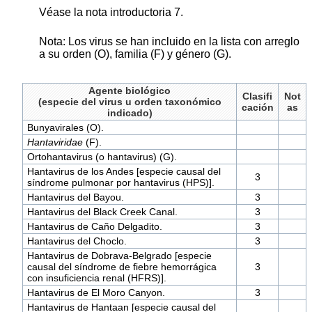
Véase la nota introductoria 7.
Nota: Los virus se han incluido en la lista con arreglo
a su orden (O), familia (F) y género (G).
Agente biológico
Clasifi
Not
(especie del virus u orden taxonómico
cación
as
indicado)
Bunyavirales (O).
Hantaviridae
(F).
Ortohantavirus (o hantavirus) (G).
Hantavirus de los Andes [especie causal del
3
síndrome pulmonar por hantavirus (HPS)].
Hantavirus del Bayou.
3
Hantavirus del Black Creek Canal.
3
Hantavirus de Caño Delgadito.
3
Hantavirus del Choclo.
3
Hantavirus de Dobrava-Belgrado [especie
causal del síndrome de fiebre hemorrágica
3
con insuficiencia renal (HFRS)].
Hantavirus de El Moro Canyon.
3
Hantavirus de Hantaan [especie causal del