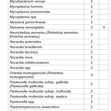
Mycobacterium xenopi.
2
Mycoplasma hominis.
2
Mycoplasma pneumoniae.
2
Mycoplasma
spp.
2
Neisseria gonorrhoeae.
2
Neisseria meningitidis.
2
V
Neorickettsia sennetsu (Rickettsia sennetsu,
2
Ehrlichia sennetsu).
Nocardia asteroides.
2
Nocardia brasiliensis.
2
Nocardia farcinica.
2
Nocardia nova.
2
Nocardia otitidiscaviarum.
2
Nocardia
spp.
2
Orientia tsutsugamushi (Rickettsia
3
tsutsugamushi).
Pasteurella multocida
subsp.
gallicida
2
(Pasteurella gallicida).
Pasteurella multocida
subsp.
multocida.
2
Pasteurella multocida
subsp.
septica.
2
Pasteurella
spp.
2
Peptostreptococcus anaerobius.
2