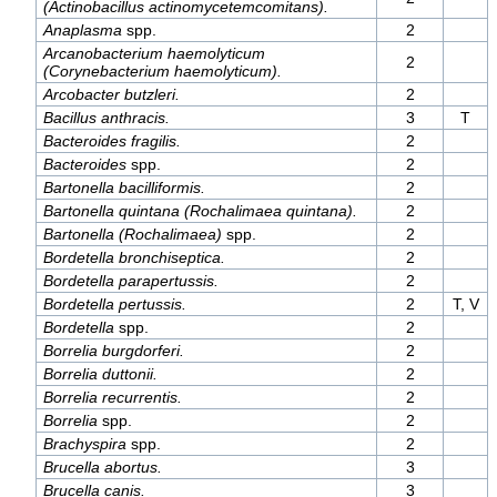
(Actinobacillus actinomycetemcomitans).
Anaplasma
spp.
2
Arcanobacterium haemolyticum
2
(Corynebacterium haemolyticum).
Arcobacter butzleri.
2
Bacillus anthracis.
3
T
Bacteroides fragilis.
2
Bacteroides
spp.
2
Bartonella bacilliformis.
2
Bartonella quintana (Rochalimaea quintana).
2
Bartonella (Rochalimaea)
spp.
2
Bordetella bronchiseptica.
2
Bordetella parapertussis.
2
Bordetella pertussis.
2
T, V
Bordetella
spp.
2
Borrelia burgdorferi.
2
Borrelia duttonii.
2
Borrelia recurrentis.
2
Borrelia
spp.
2
Brachyspira
spp.
2
Brucella abortus.
3
Brucella canis.
3