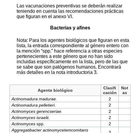
Las vacunaciones preventivas se deberán realizar
teniendo en cuenta las recomendaciones prácticas
que figuran en el anexo VI.
Bacterias y afines
Nota: Para los agentes biológicos que figuran en esta
lista, la entrada correspondiente al género entero con
la mención “spp.” hace referencia a otras especies
pertenecientes a este género que no han sido
incluidas específicamente en la lista, pero de las que
se sabe que son patógenos humanos. Encontrará
más detalles en la nota introductoria 3.
Clasifi
Not
Agente biológico
cación
as
Actinomadura madurae.
2
Actinomadura pelletieri.
2
Actinomyces gerencseriae.
2
Actinomyces israelii.
2
Actinomyces
spp.
2
Aggregatibacter actinomycetemcomitans
2