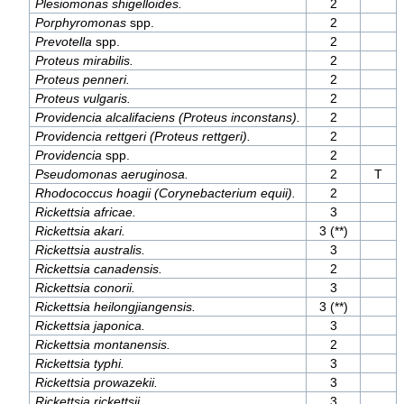
Plesiomonas shigelloides.
2
Porphyromonas
spp.
2
Prevotella
spp.
2
Proteus mirabilis.
2
Proteus penneri.
2
Proteus vulgaris.
2
Providencia alcalifaciens (Proteus inconstans).
2
Providencia rettgeri (Proteus rettgeri).
2
Providencia
spp.
2
Pseudomonas aeruginosa.
2
T
Rhodococcus hoagii (Corynebacterium equii).
2
Rickettsia africae.
3
Rickettsia akari.
3 (**)
Rickettsia australis.
3
Rickettsia canadensis.
2
Rickettsia conorii.
3
Rickettsia heilongjiangensis.
3 (**)
Rickettsia japonica.
3
Rickettsia montanensis.
2
Rickettsia typhi.
3
Rickettsia prowazekii.
3
Rickettsia rickettsii.
3