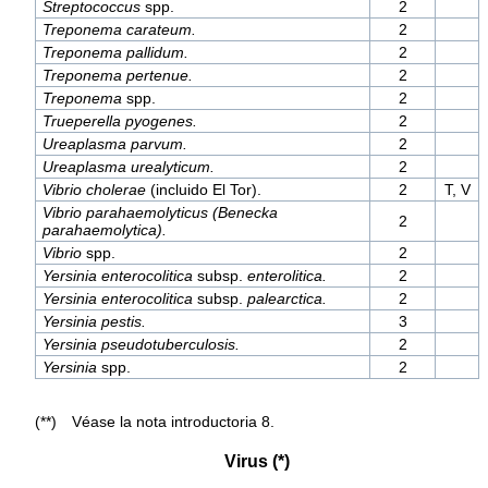
Streptococcus
spp.
2
Treponema carateum.
2
Treponema pallidum.
2
Treponema pertenue.
2
Treponema
spp.
2
Trueperella pyogenes.
2
Ureaplasma parvum.
2
Ureaplasma urealyticum.
2
Vibrio cholerae
(incluido El Tor).
2
T, V
Vibrio parahaemolyticus (Benecka
2
parahaemolytica).
Vibrio
spp.
2
Yersinia enterocolitica
subsp.
enterolitica.
2
Yersinia enterocolitica
subsp.
palearctica.
2
Yersinia pestis.
3
Yersinia pseudotuberculosis.
2
Yersinia
spp.
2
(**) Véase la nota introductoria 8.
Virus (*)