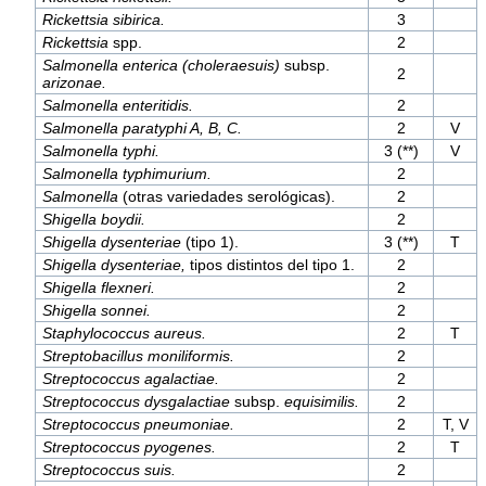
Rickettsia sibirica.
3
Rickettsia
spp.
2
Salmonella enterica (choleraesuis)
subsp.
2
arizonae.
Salmonella enteritidis.
2
Salmonella paratyphi A, B, C.
2
V
Salmonella typhi.
3 (**)
V
Salmonella typhimurium.
2
Salmonella
(otras variedades serológicas).
2
Shigella boydii.
2
Shigella dysenteriae
(tipo 1).
3 (**)
T
Shigella dysenteriae,
tipos distintos del tipo 1.
2
Shigella flexneri.
2
Shigella sonnei.
2
Staphylococcus aureus.
2
T
Streptobacillus moniliformis.
2
Streptococcus agalactiae.
2
Streptococcus dysgalactiae
subsp.
equisimilis.
2
Streptococcus pneumoniae.
2
T, V
Streptococcus pyogenes.
2
T
Streptococcus suis.
2