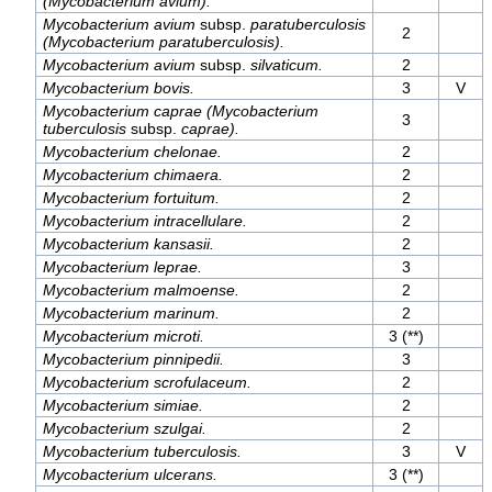
(Mycobacterium avium).
Mycobacterium avium
subsp.
paratuberculosis
2
(Mycobacterium paratuberculosis).
Mycobacterium avium
subsp.
silvaticum.
2
Mycobacterium bovis.
3
V
Mycobacterium caprae (Mycobacterium
3
tuberculosis
subsp.
caprae).
Mycobacterium chelonae.
2
Mycobacterium chimaera.
2
Mycobacterium fortuitum.
2
Mycobacterium intracellulare.
2
Mycobacterium kansasii.
2
Mycobacterium leprae.
3
Mycobacterium malmoense.
2
Mycobacterium marinum.
2
Mycobacterium microti.
3 (**)
Mycobacterium pinnipedii.
3
Mycobacterium scrofulaceum.
2
Mycobacterium simiae.
2
Mycobacterium szulgai.
2
Mycobacterium tuberculosis.
3
V
Mycobacterium ulcerans.
3 (**)