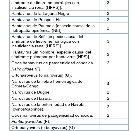
síndrome de fiebre hemorrágica con
3
insuficiencia renal (HFRS)].
Hantavirus de la Laguna Negra.
3
Hantavirus de Prospect Hill.
2
Hantavirus de Puumala [especie causal de la
2
nefropatía epidémica (NE)].
Hantavirus de Seúl [especie causal del
síndrome de fiebre hemorrágica con
3
insuficiencia renal (HFRS)].
Hantavirus Sin Nombre [especie causal del
3
síndrome pulmonar por hantavirus (HPS)].
Otros hantavirus de patogenicidad conocida.
2
Nairoviridae (F).
Ortonairovirus (o nairovirus) (G).
Nairovirus de la fiebre hemorrágica de
4
Crimea-Congo.
Nairovirus de Dugbe.
2
Nairovirus de Hazara.
2
Nairovirus de la enfermedad de Nairobi
2
(ovinos/caprinos).
Otros nairovirus de patogenicidad conocida.
2
Peribunyaviridae
(F).
Ortobunyavirus (o bunyavirus) (G).