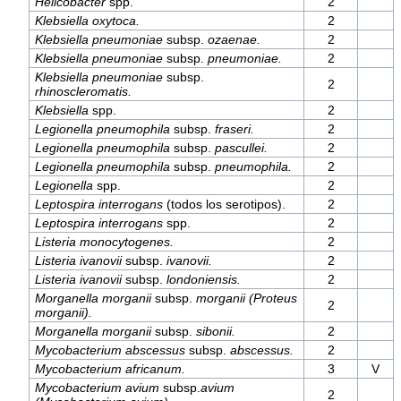
Helicobacter
spp.
2
Klebsiella oxytoca.
2
Klebsiella pneumoniae
subsp.
ozaenae.
2
Klebsiella pneumoniae
subsp.
pneumoniae.
2
Klebsiella pneumoniae
subsp.
2
rhinoscleromatis.
Klebsiella
spp.
2
Legionella pneumophila
subsp.
fraseri.
2
Legionella pneumophila
subsp.
pascullei.
2
Legionella pneumophila
subsp.
pneumophila.
2
Legionella
spp.
2
Leptospira interrogans
(todos los serotipos).
2
Leptospira interrogans
spp.
2
Listeria monocytogenes.
2
Listeria ivanovii
subsp.
ivanovii.
2
Listeria ivanovii
subsp.
londoniensis.
2
Morganella morganii
subsp.
morganii (Proteus
2
morganii).
Morganella morganii
subsp.
sibonii.
2
Mycobacterium abscessus
subsp.
abscessus.
2
Mycobacterium africanum.
3
V
Mycobacterium avium
subsp.
avium
2