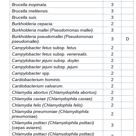
Brucella inopinata.
3
Brucella melitensis.
3
Brucella suis.
3
Burkholderia cepacia.
2
Burkholderia mallei (Pseudomonas mallei).
3
Burkholderia pseudomallei (Pseudomonas
3
D
pseudomallei).
Campylobacter fetus
subsp.
fetus.
2
Campylobacter fetus
subsp.
venerealis.
2
Campylobacter jejuni
subsp.
doylei.
2
Campylobacter jejuni
subsp.
jejuni.
2
Campylobacter
spp.
2
Cardiobacterium hominis.
2
Cardiobacterium valvarum.
2
Chlamydia abortus (Chlamydophila abortus).
2
Chlamydia caviae (Chlamydophila caviae).
2
Chlamydia felis (Chlamydophila felis).
2
Chlamydia pneumoniae (Chlamydophila
2
pneumoniae).
Chlamydia psittaci (Chlamydophila psittaci)
3
(cepas aviares).
Chlamydia psittaci (Chlamydophila psittaci)