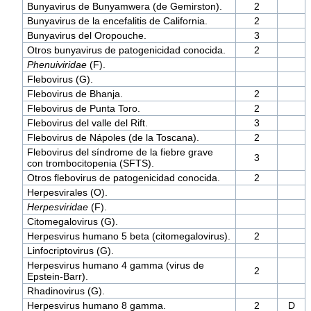
Bunyavirus de Bunyamwera (de Gemirston).
2
Bunyavirus de la encefalitis de California.
2
Bunyavirus del Oropouche.
3
Otros bunyavirus de patogenicidad conocida.
2
Phenuiviridae
(F).
Flebovirus (G).
Flebovirus de Bhanja.
2
Flebovirus de Punta Toro.
2
Flebovirus del valle del Rift.
3
Flebovirus de Nápoles (de la Toscana).
2
Flebovirus del síndrome de la fiebre grave
3
con trombocitopenia (SFTS).
Otros flebovirus de patogenicidad conocida.
2
Herpesvirales (O).
Herpesviridae
(F).
Citomegalovirus (G).
Herpesvirus humano 5 beta (citomegalovirus).
2
Linfocriptovirus (G).
Herpesvirus humano 4 gamma (virus de
2
Epstein-Barr).
Rhadinovirus (G).
Herpesvirus humano 8 gamma.
2
D