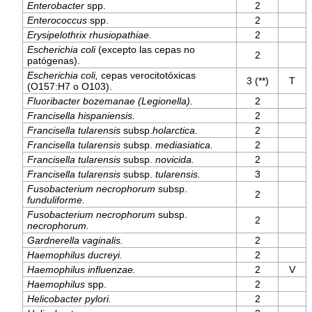
Enterobacter
spp.
2
Enterococcus
spp.
2
Erysipelothrix rhusiopathiae.
2
Escherichia coli
(excepto las cepas no
2
patógenas).
Escherichia coli,
cepas verocitotóxicas
3 (**)
T
(O157:H7 o O103).
Fluoribacter bozemanae (Legionella).
2
Francisella hispaniensis.
2
Francisella tularensis
subsp.
holarctica.
2
Francisella tularensis
subsp.
mediasiatica.
2
Francisella tularensis
subsp.
novicida.
2
Francisella tularensis
subsp.
tularensis.
3
Fusobacterium necrophorum
subsp.
2
funduliforme.
Fusobacterium necrophorum
subsp.
2
necrophorum.
Gardnerella vaginalis.
2
Haemophilus ducreyi.
2
Haemophilus influenzae.
2
V
Haemophilus
spp.
2
Helicobacter pylori.
2