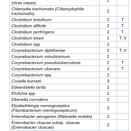
2
(otras cepas).
Chlamydia trachomatis (Chlamydophila
2
trachomatis).
Clostridium botulinum.
2
T
Clostridium difficile.
2
T
Clostridium perfringens.
2
T
Clostridium tetani.
2
T, V
Clostridium
spp.
2
Corynebacterium diphtheriae.
2
T, V
Corynebacterium minutissimum.
2
Corynebacterium pseudotuberculosis.
2
T
Corynebacterium ulcerans.
2
T
Corynebacterium
spp.
2
Coxiella burnetii.
3
Edwardsiella tarda.
2
Ehrlichia
spp.
2
Eikenella corrodens.
2
Elizabethkingia meningoseptica
2
(Flavobacterium meningosepticum).
Enterobacter aerogenes (Klebsiella mobilis).
2
Enterobacter cloacae
subsp.
cloacae
2
(Enterobacter cloacae).