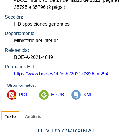
«
BOE
»
núm.
75, de 29 de marzo de 2021, páginas
35795 a 35796 (2
págs.
)
Sección:
I. Disposiciones generales
Departamento:
Ministerio del Interior
Referencia:
BOE-A-2021-4849
Permalink ELI:
https://www.boe.es/eli/es/o/2021/03/26/int294
Otros formatos:
PDF
EPUB
XML
Texto
Análisis
TEXTO ORIGINAL