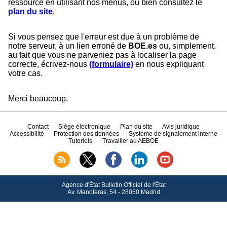
ressource en utilisant nos menus, ou bien consultez le
plan du site
.
Si vous pensez que l'erreur est due à un problème de
notre serveur, à un lien erroné de
BOE.es
ou, simplement,
au fait que vous ne parveniez pas à localiser la page
correcte, écrivez-nous
(formulaire)
en nous expliquant
votre cas.
Merci beaucoup.
Contact
Siège électronique
Plan du site
Avis juridique
Accessibilité
Protection des données
Système de signalement interne
Tutoriels
Travailler au AEBOE
Agence d'État Bulletin Officiel de l'État
Av.
Manoteras, 54 - 28050 Madrid