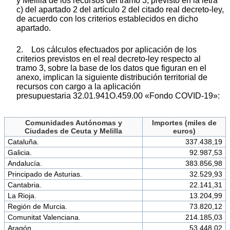
y Melilla de los recursos del tramo 3, previsto en la letra
c) del apartado 2 del artículo 2 del citado real decreto-ley,
de acuerdo con los criterios establecidos en dicho
apartado.
2. Los cálculos efectuados por aplicación de los
criterios previstos en el real decreto-ley respecto al
tramo 3, sobre la base de los datos que figuran en el
anexo, implican la siguiente distribución territorial de
recursos con cargo a la aplicación
presupuestaria 32.01.941O.459.00 «Fondo COVID-19»:
Comunidades Autónomas y
Importes (miles de
Ciudades de Ceuta y Melilla
euros)
Cataluña.
337.438,19
Galicia.
92.987,53
Andalucía.
383.856,98
Principado de Asturias.
32.529,93
Cantabria.
22.141,31
La Rioja.
13.204,99
Región de Murcia.
73.820,12
Comunitat Valenciana.
214.185,03
Aragón.
53.448,02