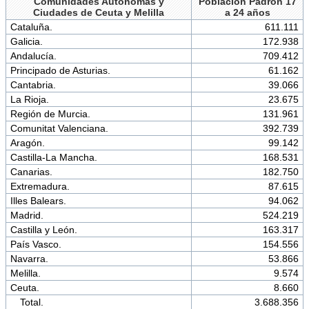
Comunidades Autónomas y
Población Padrón 17
Ciudades de Ceuta y Melilla
a 24 años
Cataluña.
611.111
Galicia.
172.938
Andalucía.
709.412
Principado de Asturias.
61.162
Cantabria.
39.066
La Rioja.
23.675
Región de Murcia.
131.961
Comunitat Valenciana.
392.739
Aragón.
99.142
Castilla-La Mancha.
168.531
Canarias.
182.750
Extremadura.
87.615
Illes Balears.
94.062
Madrid.
524.219
Castilla y León.
163.317
País Vasco.
154.556
Navarra.
53.866
Melilla.
9.574
Ceuta.
8.660
Total.
3.688.356