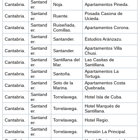
Santand
Cantabria.
Noja.
Apartamentos Pineda.
er.
Santand
Posada Casona de
Cantabria.
Ruente.
er.
Ucieda.
Santand
Ruiseñada,
Cantabria.
Apartamentos Corona.
er.
Comillas.
Santand
Cantabria.
Santander.
Estudios Aránzazu.
er.
Santand
Apartamentos Villa
Cantabria.
Santander.
er.
Chusi.
Santand
Santillana del
Las Casitas de
Cantabria.
er.
Mar.
Santillana.
Santand
Apartamentos La
Cantabria.
Santoña.
er.
Tortuga.
Santand
Soto de la
Apartamentos Costa
Cantabria.
er.
Marina.
Quebrada.
Santand
Cantabria.
Torrelavega.
Hotel Isla de Cuba.
er.
Santand
Hotel Marqués de
Cantabria.
Torrelavega.
er.
Santillana.
Santand
Cantabria.
Torrelavega.
Hotel Regio.
er.
Santand
Cantabria.
Torrelavega.
Pensión La Principal.
er.