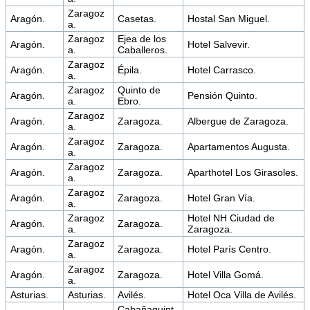
Zaragoz
Aragón.
Casetas.
Hostal San Miguel.
a.
Zaragoz
Ejea de los
Aragón.
Hotel Salvevir.
a.
Caballeros.
Zaragoz
Aragón.
Épila.
Hotel Carrasco.
a.
Zaragoz
Quinto de
Aragón.
Pensión Quinto.
a.
Ebro.
Zaragoz
Aragón.
Zaragoza.
Albergue de Zaragoza.
a.
Zaragoz
Aragón.
Zaragoza.
Apartamentos Augusta.
a.
Zaragoz
Aragón.
Zaragoza.
Aparthotel Los Girasoles.
a.
Zaragoz
Aragón.
Zaragoza.
Hotel Gran Vía.
a.
Zaragoz
Hotel NH Ciudad de
Aragón.
Zaragoza.
a.
Zaragoza.
Zaragoz
Aragón.
Zaragoza.
Hotel París Centro.
a.
Zaragoz
Aragón.
Zaragoza.
Hotel Villa Gomá.
a.
Asturias.
Asturias.
Avilés.
Hotel Oca Villa de Avilés.
Cabañaquint