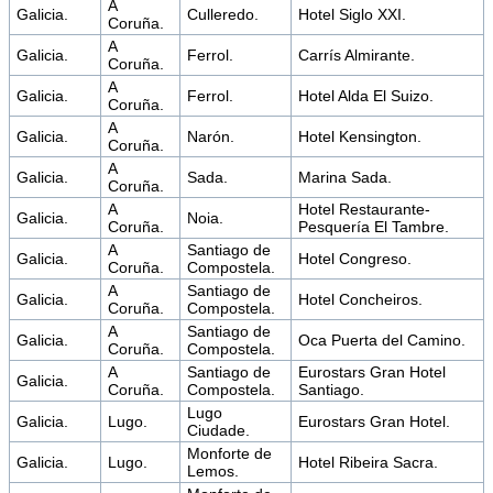
A
Galicia.
Culleredo.
Hotel Siglo XXI.
Coruña.
A
Galicia.
Ferrol.
Carrís Almirante.
Coruña.
A
Galicia.
Ferrol.
Hotel Alda El Suizo.
Coruña.
A
Galicia.
Narón.
Hotel Kensington.
Coruña.
A
Galicia.
Sada.
Marina Sada.
Coruña.
A
Hotel Restaurante-
Galicia.
Noia.
Coruña.
Pesquería El Tambre.
A
Santiago de
Galicia.
Hotel Congreso.
Coruña.
Compostela.
A
Santiago de
Galicia.
Hotel Concheiros.
Coruña.
Compostela.
A
Santiago de
Galicia.
Oca Puerta del Camino.
Coruña.
Compostela.
A
Santiago de
Eurostars Gran Hotel
Galicia.
Coruña.
Compostela.
Santiago.
Lugo
Galicia.
Lugo.
Eurostars Gran Hotel.
Ciudade.
Monforte de
Galicia.
Lugo.
Hotel Ribeira Sacra.
Lemos.