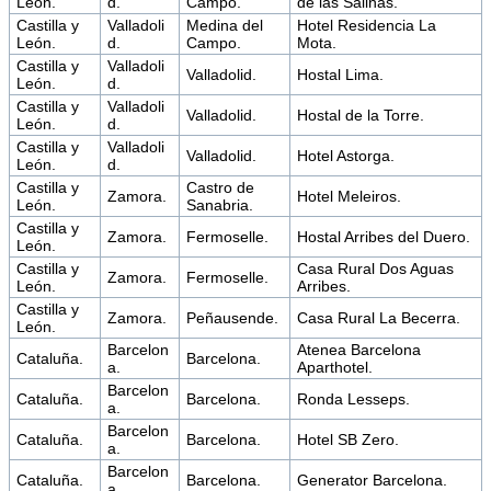
León.
d.
Campo.
de las Salinas.
Castilla y
Valladoli
Medina del
Hotel Residencia La
León.
d.
Campo.
Mota.
Castilla y
Valladoli
Valladolid.
Hostal Lima.
León.
d.
Castilla y
Valladoli
Valladolid.
Hostal de la Torre.
León.
d.
Castilla y
Valladoli
Valladolid.
Hotel Astorga.
León.
d.
Castilla y
Castro de
Zamora.
Hotel Meleiros.
León.
Sanabria.
Castilla y
Zamora.
Fermoselle.
Hostal Arribes del Duero.
León.
Castilla y
Casa Rural Dos Aguas
Zamora.
Fermoselle.
León.
Arribes.
Castilla y
Zamora.
Peñausende.
Casa Rural La Becerra.
León.
Barcelon
Atenea Barcelona
Cataluña.
Barcelona.
a.
Aparthotel.
Barcelon
Cataluña.
Barcelona.
Ronda Lesseps.
a.
Barcelon
Cataluña.
Barcelona.
Hotel SB Zero.
a.
Barcelon
Cataluña.
Barcelona.
Generator Barcelona.
a.