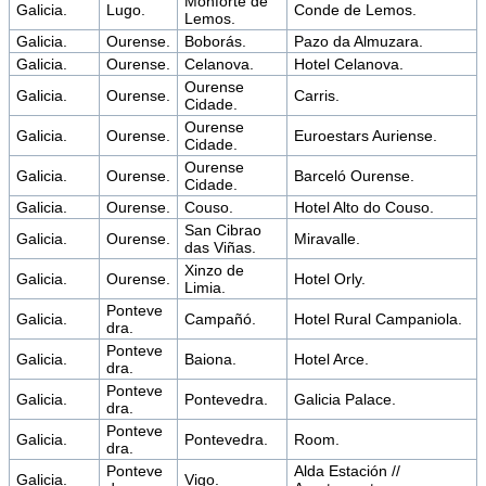
Monforte de
Galicia.
Lugo.
Conde de Lemos.
Lemos.
Galicia.
Ourense.
Boborás.
Pazo da Almuzara.
Galicia.
Ourense.
Celanova.
Hotel Celanova.
Ourense
Galicia.
Ourense.
Carris.
Cidade.
Ourense
Galicia.
Ourense.
Euroestars Auriense.
Cidade.
Ourense
Galicia.
Ourense.
Barceló Ourense.
Cidade.
Galicia.
Ourense.
Couso.
Hotel Alto do Couso.
San Cibrao
Galicia.
Ourense.
Miravalle.
das Viñas.
Xinzo de
Galicia.
Ourense.
Hotel Orly.
Limia.
Ponteve
Galicia.
Campañó.
Hotel Rural Campaniola.
dra.
Ponteve
Galicia.
Baiona.
Hotel Arce.
dra.
Ponteve
Galicia.
Pontevedra.
Galicia Palace.
dra.
Ponteve
Galicia.
Pontevedra.
Room.
dra.
Ponteve
Alda Estación //
Galicia.
Vigo.