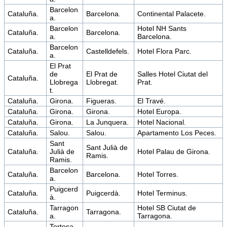
Barcelon
Cataluña.
Barcelona.
Continental Palacete.
a.
Barcelon
Hotel NH Sants
Cataluña.
Barcelona.
a.
Barcelona.
Barcelon
Cataluña.
Castelldefels.
Hotel Flora Parc.
a.
El Prat
de
El Prat de
Salles Hotel Ciutat del
Cataluña.
Llobrega
Llobregat.
Prat.
t.
Cataluña.
Girona.
Figueras.
El Travé.
Cataluña.
Girona.
Girona.
Hotel Europa.
Cataluña.
Girona.
La Junquera.
Hotel Nacional.
Cataluña.
Salou.
Salou.
Apartamento Los Peces.
Sant
Sant Julià de
Cataluña.
Julià de
Hotel Palau de Girona.
Ramis.
Ramis.
Barcelon
Cataluña.
Barcelona.
Hotel Torres.
a.
Puigcerd
Cataluña.
Puigcerdà.
Hotel Terminus.
à.
Tarragon
Hotel SB Ciutat de
Cataluña.
Tarragona.
a.
Tarragona.
Tortosa