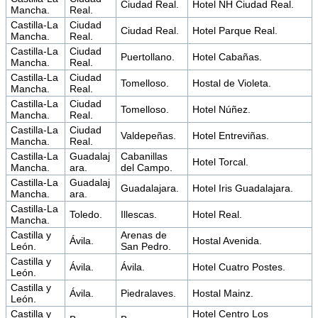
Ciudad Real.
Hotel NH Ciudad Real.
Mancha.
Real.
Castilla-La
Ciudad
Ciudad Real.
Hotel Parque Real.
Mancha.
Real.
Castilla-La
Ciudad
Puertollano.
Hotel Cabañas.
Mancha.
Real.
Castilla-La
Ciudad
Tomelloso.
Hostal de Violeta.
Mancha.
Real.
Castilla-La
Ciudad
Tomelloso.
Hotel Núñez.
Mancha.
Real.
Castilla-La
Ciudad
Valdepeñas.
Hotel Entreviñas.
Mancha.
Real.
Castilla-La
Guadalaj
Cabanillas
Hotel Torcal.
Mancha.
ara.
del Campo.
Castilla-La
Guadalaj
Guadalajara.
Hotel Iris Guadalajara.
Mancha.
ara.
Castilla-La
Toledo.
Illescas.
Hotel Real.
Mancha.
Castilla y
Arenas de
Ávila.
Hostal Avenida.
León.
San Pedro.
Castilla y
Ávila.
Ávila.
Hotel Cuatro Postes.
León.
Castilla y
Ávila.
Piedralaves.
Hostal Mainz.
León.
Castilla y
Hotel Centro Los