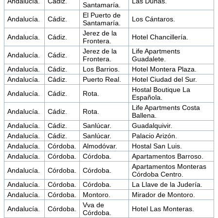
Andalucía.
Cádiz.
Las Dunas.
Santamaría.
El Puerto de
Andalucía.
Cádiz.
Los Cántaros.
Santamaría.
Jerez de la
Andalucía.
Cádiz.
Hotel Chancillería.
Frontera.
Jerez de la
Life Apartments
Andalucía.
Cádiz.
Frontera.
Guadalete.
Andalucía.
Cádiz.
Los Barrios.
Hotel Montera Plaza.
Andalucía.
Cádiz.
Puerto Real.
Hotel Ciudad del Sur.
Hostal Boutique La
Andalucía.
Cádiz.
Rota.
Española.
Life Apartments Costa
Andalucía.
Cádiz.
Rota.
Ballena.
Andalucía.
Cádiz.
Sanlúcar.
Guadalquivir.
Andalucía.
Cádiz.
Sanlúcar.
Palacio Arizón.
Andalucía.
Córdoba.
Almodóvar.
Hostal San Luis.
Andalucía.
Córdoba.
Córdoba.
Apartamentos Barroso.
Apartamentos Monteras
Andalucía.
Córdoba.
Córdoba.
Córdoba Centro.
Andalucía.
Córdoba.
Córdoba.
La Llave de la Judería.
Andalucía.
Córdoba.
Montoro.
Mirador de Montoro.
Vva de
Andalucía.
Córdoba.
Hotel Las Monteras.
Córdoba.