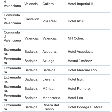
d
Valencia.
Cullera.
Hotel Imperial II.
Valenciana
.
Comunida
d
Castellón
Vila Real.
Hotel Azul.
Valenciana
.
.
Comunida
d
Valencia.
Valencia.
NH Colon.
Valenciana
.
Extremadu
Badajoz.
Acedera.
Hotel Acueducto.
ra.
Extremadu
Badajoz.
Azuaga.
Hostal Jiménez.
ra.
Extremadu
Badajoz.
Badajoz.
Hotel Mercure Río.
ra.
Extremadu
Badajoz.
Llerena.
Hotel Isur.
ra.
Extremadu
Badajoz.
Mérida.
Hotel Romero.
ra.
Extremadu
Badajoz.
Monesterio.
Hotel Leo.
ra.
Extremadu
Ribera del
Badajoz.
Hotel Bodega El Moral.
ra.
Fresno.