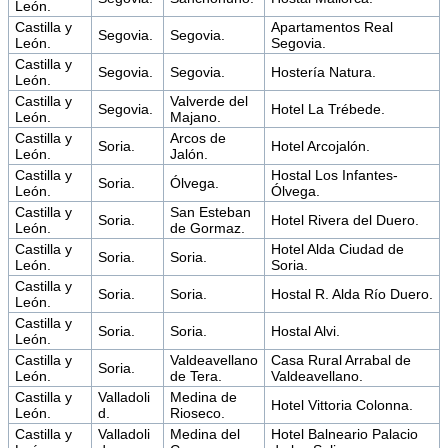
León.
Castilla y
Apartamentos Real
Segovia.
Segovia.
León.
Segovia.
Castilla y
Segovia.
Segovia.
Hostería Natura.
León.
Castilla y
Valverde del
Segovia.
Hotel La Trébede.
León.
Majano.
Castilla y
Arcos de
Soria.
Hotel Arcojalón.
León.
Jalón.
Castilla y
Hostal Los Infantes-
Soria.
Ólvega.
León.
Ólvega.
Castilla y
San Esteban
Soria.
Hotel Rivera del Duero.
León.
de Gormaz.
Castilla y
Hotel Alda Ciudad de
Soria.
Soria.
León.
Soria.
Castilla y
Soria.
Soria.
Hostal R. Alda Río Duero.
León.
Castilla y
Soria.
Soria.
Hostal Alvi.
León.
Castilla y
Valdeavellano
Casa Rural Arrabal de
Soria.
León.
de Tera.
Valdeavellano.
Castilla y
Valladoli
Medina de
Hotel Vittoria Colonna.
León.
d.
Rioseco.
Castilla y
Valladoli
Medina del
Hotel Balneario Palacio