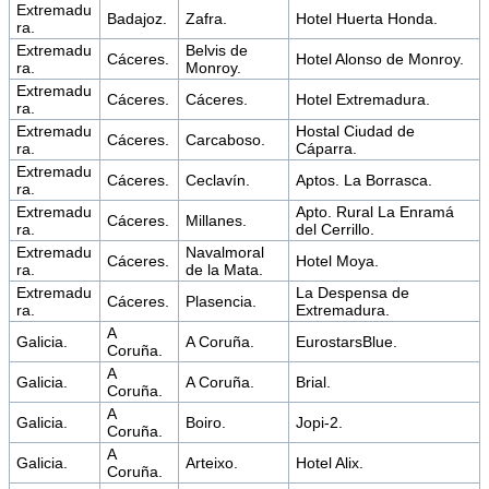
Extremadu
Badajoz.
Zafra.
Hotel Huerta Honda.
ra.
Extremadu
Belvis de
Cáceres.
Hotel Alonso de Monroy.
ra.
Monroy.
Extremadu
Cáceres.
Cáceres.
Hotel Extremadura.
ra.
Extremadu
Hostal Ciudad de
Cáceres.
Carcaboso.
ra.
Cáparra.
Extremadu
Cáceres.
Ceclavín.
Aptos. La Borrasca.
ra.
Extremadu
Apto. Rural La Enramá
Cáceres.
Millanes.
ra.
del Cerrillo.
Extremadu
Navalmoral
Cáceres.
Hotel Moya.
ra.
de la Mata.
Extremadu
La Despensa de
Cáceres.
Plasencia.
ra.
Extremadura.
A
Galicia.
A Coruña.
EurostarsBlue.
Coruña.
A
Galicia.
A Coruña.
Brial.
Coruña.
A
Galicia.
Boiro.
Jopi-2.
Coruña.
A
Galicia.
Arteixo.
Hotel Alix.
Coruña.