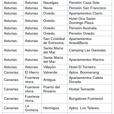
Asturias.
Asturias.
Navelgas.
Pensión Casa Sole.
Asturias.
Asturias.
Navia.
Pensión San Francisco.
Asturias.
Asturias.
Oviedo.
Apartamentos Clarín.
Hotel Oca Santo
Asturias.
Asturias.
Oviedo.
Domingo Plaza.
Asturias.
Asturias.
Oviedo.
Pensión Australia.
Asturias.
Asturias.
Oviedo.
Pensión Oviedo.
San Cristóbal
Apartamentos
Asturias.
Asturias.
de Entrevina.
Arias&Buria.
Santa María
Asturias.
Asturias.
Camping Las Gaviotas.
del Mar.
Santa María
Asturias.
Asturias.
Apartamentos Marina.
del Mar.
Asturias.
Asturias.
Villayón.
Hotel El Torneiro.
Canarias.
El Hierro.
Valverde.
Aptos. Boomerang.
Fuerteve
Apartamentos Caleta
Canarias.
Antigua.
ntura.
Dorada.
Fuerteve
Puerto del
Canarias.
Hostal Tamasite.
ntura.
Rosario.
Fuerteve
Canarias.
Bungalows Fuertesol.
ntura.
La
Canarias.
Hermigua.
Aptos. Los Telares.
Gomera.