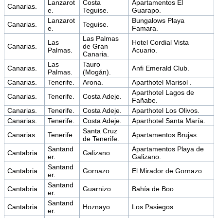
Lanzarot
Costa
Apartamentos El
Canarias.
e.
Teguise.
Guarapo.
Lanzarot
Bungalows Playa
Canarias.
Teguise.
e.
Famara.
Las Palmas
Las
Hotel Cordial Vista
Canarias.
de Gran
Palmas.
Acuario.
Canaria.
Las
Tauro
Canarias.
Anfi Emerald Club.
Palmas.
(Mogán).
Canarias.
Tenerife.
Arona.
Aparthotel Marisol .
Aparthotel Lagos de
Canarias.
Tenerife.
Costa Adeje.
Fañabe.
Canarias.
Tenerife.
Costa Adeje.
Aparthotel Los Olivos.
Canarias.
Tenerife.
Costa Adeje.
Aparthotel Santa María.
Santa Cruz
Canarias.
Tenerife.
Apartamentos Brujas.
de Tenerife​.
Santand
Apartamentos Playa de
Cantabria.
Galizano.
er.
Galizano.
Santand
Cantabria.
Gornazo.
El Mirador de Gornazo.
er.
Santand
Cantabria.
Guarnizo.
Bahía de Boo.
er.
Santand
Cantabria.
Hoznayo.
Los Pasiegos.
er.