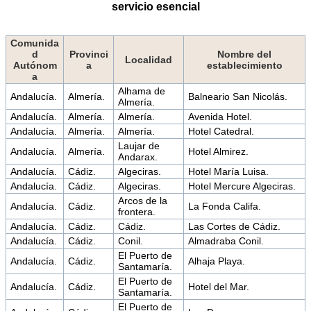
servicio esencial
Comunida
d
Provinci
Nombre del
Localidad
Autónom
a
establecimiento
a
Alhama de
Andalucía.
Almería.
Balneario San Nicolás.
Almería.
Andalucía.
Almería.
Almería.
Avenida Hotel.
Andalucía.
Almería.
Almería.
Hotel Catedral.
Laujar de
Andalucía.
Almería.
Hotel Almirez.
Andarax.
Andalucía.
Cádiz.
Algeciras.
Hotel María Luisa.
Andalucía.
Cádiz.
Algeciras.
Hotel Mercure Algeciras.
Arcos de la
Andalucía.
Cádiz.
La Fonda Califa.
frontera.
Andalucía.
Cádiz.
Cádiz.
Las Cortes de Cádiz.
Andalucía.
Cádiz.
Conil.
Almadraba Conil.
El Puerto de
Andalucía.
Cádiz.
Alhaja Playa.
Santamaría.
El Puerto de
Andalucía.
Cádiz.
Hotel del Mar.
Santamaría.
El Puerto de