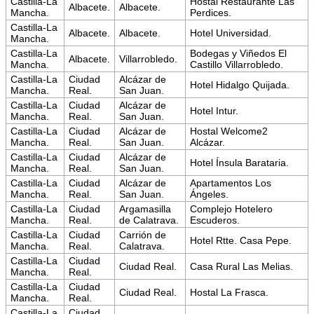
Castilla-La
Hostal Restaurante Las
Albacete.
Albacete.
Mancha.
Perdices.
Castilla-La
Albacete.
Albacete.
Hotel Universidad.
Mancha.
Castilla-La
Bodegas y Viñedos El
Albacete.
Villarrobledo.
Mancha.
Castillo Villarrobledo.
Castilla-La
Ciudad
Alcázar de
Hotel Hidalgo Quijada.
Mancha.
Real.
San Juan.
Castilla-La
Ciudad
Alcázar de
Hotel Intur.
Mancha.
Real.
San Juan.
Castilla-La
Ciudad
Alcázar de
Hostal Welcome2
Mancha.
Real.
San Juan.
Alcázar.
Castilla-La
Ciudad
Alcázar de
Hotel Ínsula Barataria.
Mancha.
Real.
San Juan.
Castilla-La
Ciudad
Alcázar de
Apartamentos Los
Mancha.
Real.
San Juan.
Ángeles.
Castilla-La
Ciudad
Argamasilla
Complejo Hotelero
Mancha.
Real.
de Calatrava.
Escuderos.
Castilla-La
Ciudad
Carrión de
Hotel Rtte. Casa Pepe.
Mancha.
Real.
Calatrava.
Castilla-La
Ciudad
Ciudad Real.
Casa Rural Las Melias.
Mancha.
Real.
Castilla-La
Ciudad
Ciudad Real.
Hostal La Frasca.
Mancha.
Real.
Castilla-La
Ciudad