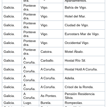
dra.
Apartamentos.
Ponteve
Galicia.
Vigo.
Bahía de Vigo.
dra.
Ponteve
Galicia.
Vigo.
Hotel del Mar.
dra.
Ponteve
Galicia.
Vigo.
Ciudad de Vigo.
dra.
Ponteve
Galicia.
Vigo.
Eurostars Mar de Vigo.
dra.
Ponteve
Galicia.
Vigo.
Occidental Vigo.
dra.
Ponteve
Galicia.
Catoira.
Motel Ábalo.
dra.
A
Galicia.
Carballo.
Hostal Río Sil.
Coruña.
A
Galicia.
A Coruña.
Hostal Hotil A Coruña.
Coruña.
A
Galicia.
A Coruña.
Adelia.
Coruña.
A
Galicia.
A Coruña.
Crisol de la Ronda.
Coruña.
A
Pensión Residencia
Galicia.
As Pontes.
Coruña.
Silvia.
Galicia.
Lugo.
Burela.
Rompeolas.