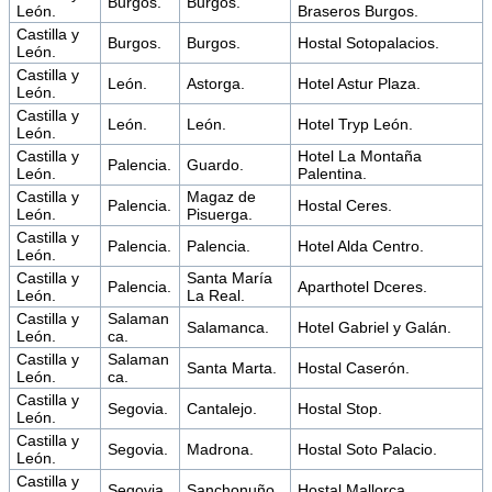
Burgos.
Burgos.
León.
Braseros Burgos.
Castilla y
Burgos.
Burgos.
Hostal Sotopalacios.
León.
Castilla y
León.
Astorga.
Hotel Astur Plaza.
León.
Castilla y
León.
León.
Hotel Tryp León.
León.
Castilla y
Hotel La Montaña
Palencia.
Guardo.
León.
Palentina.
Castilla y
Magaz de
Palencia.
Hostal Ceres.
León.
Pisuerga.
Castilla y
Palencia.
Palencia.
Hotel Alda Centro.
León.
Castilla y
Santa María
Palencia.
Aparthotel Dceres.
León.
La Real.
Castilla y
Salaman
Salamanca.
Hotel Gabriel y Galán.
León.
ca.
Castilla y
Salaman
Santa Marta.
Hostal Caserón.
León.
ca.
Castilla y
Segovia.
Cantalejo.
Hostal Stop.
León.
Castilla y
Segovia.
Madrona.
Hostal Soto Palacio.
León.
Castilla y
Segovia.
Sanchonuño.
Hostal Mallorca.