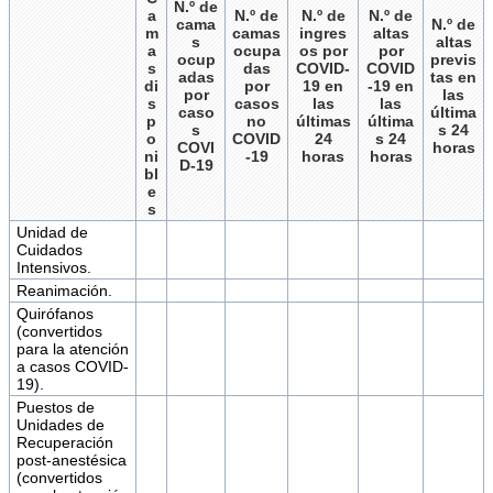
N.º de
a
N.º de
N.º de
N.º de
cama
N.º de
m
camas
ingres
altas
s
altas
a
ocupa
os por
por
ocup
previs
s
das
COVID-
COVID
adas
tas en
di
por
19 en
-19 en
por
las
s
casos
las
las
caso
última
p
no
últimas
última
s
s 24
o
COVID
24
s 24
COVI
horas
ni
-19
horas
horas
D-19
bl
e
s
Unidad de
Cuidados
Intensivos.
Reanimación.
Quirófanos
(convertidos
para la atención
a casos COVID-
19).
Puestos de
Unidades de
Recuperación
post-anestésica
(convertidos