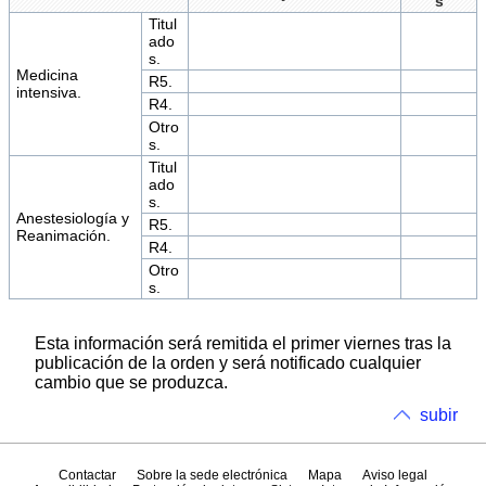
s
Titul
ado
s.
Medicina
R5.
intensiva.
R4.
Otro
s.
Titul
ado
s.
Anestesiología y
R5.
Reanimación.
R4.
Otro
s.
Esta información será remitida el primer viernes tras la
publicación de la orden y será notificado cualquier
cambio que se produzca.
subir
Contactar
Sobre la sede electrónica
Mapa
Aviso legal