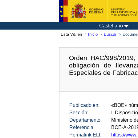
Castellano
Está
Vd.
en
Inicio
Buscar
Documen
Orden HAC/998/2019, 
obligación de llevan
Especiales de Fabricac
Publicado en:
«
BOE
»
núm
Sección:
I. Disposici
Departamento:
Ministerio 
Referencia:
BOE-A-201
Permalink ELI:
https://www