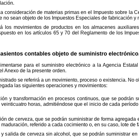
lación.
 la consideración de materias primas en el Impuesto sobre la 
e no sean objeto de los Impuestos Especiales de fabricación y 
 los movimientos de productos en los almacenes auxiliares i
 dispuesto en los artículos 65 y 70 del Reglamento de los Impu
asientos contables objeto de suministro electrónico
entarse para el suministro electrónico a la Agencia Estatal 
el Anexo de la presente orden.
strado se referirá a un movimiento, proceso o existencia. No o
regada las siguientes operaciones y movimientos:
ión y transformación en procesos continuos, que se podrán s
e veinticuatro horas, admitiéndose que el inicio de cada períod
ión de cerveza, que se podrán suministrar de forma agregada 
 maduración, referido a cada cocimiento o, en su caso, lote de f
 salida de cerveza sin alcohol, que se podrán suministrar en 