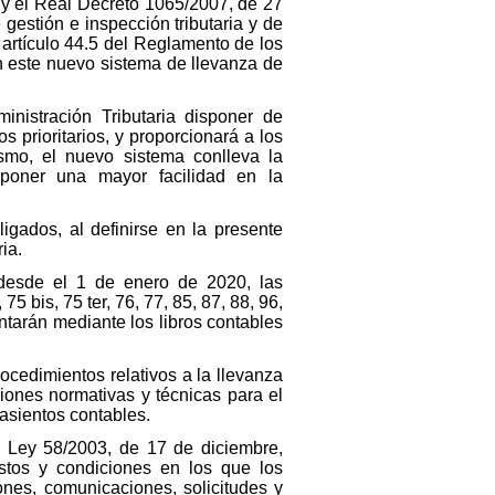
y el Real Decreto 1065/2007, de 27
gestión e inspección tributaria y de
 artículo 44.5 del Reglamento de los
n este nuevo sistema de llevanza de
inistración Tributaria disponer de
os prioritarios, y proporcionará a los
smo, el nuevo sistema conlleva la
poner una mayor facilidad en la
igados, al definirse en la presente
ia.
 desde el 1 de enero de 2020, las
75 bis, 75 ter, 76, 77, 85, 87, 88, 96,
tarán mediante los libros contables
ocedimientos relativos a la llevanza
iones normativas y técnicas para el
 asientos contables.
 la Ley 58/2003, de 17 de diciembre,
estos y condiciones en los que los
ones, comunicaciones, solicitudes y