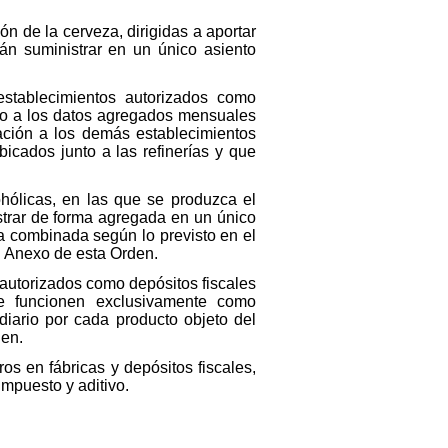
 de la cerveza, dirigidas a aportar
rán suministrar en un único asiento
stablecimientos autorizados como
ido a los datos agregados mensuales
cación a los demás establecimientos
cados junto a las refinerías y que
ólicas, en las que se produzca el
strar de forma agregada en un único
ra combinada según lo previsto en el
el Anexo de esta Orden.
autorizados como depósitos fiscales
e funcionen exclusivamente como
diario por cada producto objeto del
den.
s en fábricas y depósitos fiscales,
mpuesto y aditivo.