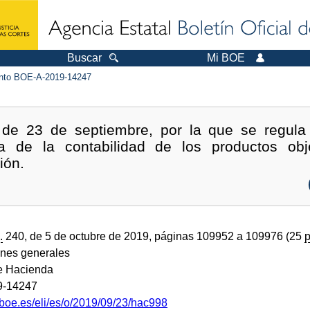
Buscar
Mi BOE
to BOE-A-2019-14247
de 23 de septiembre, por la que se regula 
za de la contabilidad de los productos ob
ión.
.
240, de 5 de octubre de 2019, páginas 109952 a 109976 (25
p
ones generales
de Hacienda
9-14247
.boe.es/eli/es/o/2019/09/23/hac998