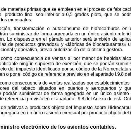
e materias primas que se empleen en el proceso de fabricación
l producto final sea inferior a 0,5 grados plato, que se pod
gados mensuales.
ción, transformación o autoconsumo de hidrocarburos en e
odrán suministrar de forma agregada en un único asiento refer
ón. Lo dispuesto en el párrafo anterior será también de apli
as de productos gravados» y «fábricas de biocarburantes» ubi
ional y operativa, previa autorización de la oficina gestora.
 como consecuencia de ventas al por menor de bebidas alcoh
aplicable ningún supuesto de exención, que se podrán sumini
jeto del impuesto identificado por su código de la Nomenclatu
en o por el código de referencia previsto en el apartado I.9.8 d
como consecuencia de ventas realizadas por establecimientos 
bores del tabaco situados en puertos y aeropuertos y qu
e podrán suministrar de forma agregada en un único asiento 
de referencia previsto en el apartado I.9.8 del Anexo de esta Or
e aditivos a productos objeto del Impuesto sobre Hidrocarburo
agregada en un único asiento mensual por producto objeto del i
ministro electrónico de los asientos contables.