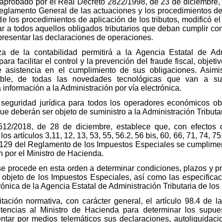
aprobado por el Real Decreto 2822/1998, de 23 de diciembre, 
Reglamento General de las actuaciones y los procedimientos de 
 los procedimientos de aplicación de los tributos, modificó el
r a todos aquellos obligados tributarios que deban cumplir co
 presentar las declaraciones de operaciones.
a de la contabilidad permitirá a la Agencia Estatal de Adm
ara facilitar el control y la prevención del fraude fiscal, objetiv
e asistencia en el cumplimiento de sus obligaciones. Asimi
table, de todas las novedades tecnológicas que van a su
información a la Administración por vía electrónica.
 seguridad jurídica para todos los operadores económicos obl
ue deberán ser objeto de suministro a la Administración Tributar
512/2018, de 28 de diciembre, establece que, con efectos
s artículos 3,11, 12, 13, 53, 55, 56.2, 56 bis, 60, 66, 71, 74, 75, 
y 129 del Reglamento de los Impuestos Especiales se cumplimen
n por el Ministro de Hacienda.
se procede en esta orden a determinar condiciones, plazos y pr
s objeto de los Impuestos Especiales, así como las especificac
rónica de la Agencia Estatal de Administración Tributaria de los
litación normativa, con carácter general, el artículo 98.4 de
etencias al Ministro de Hacienda para determinar los supu
entar por medios telemáticos sus declaraciones, autoliquidaci