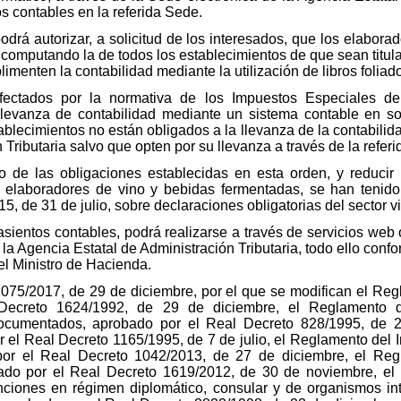
os contables en la referida Sede.
podrá autorizar, a solicitud de los interesados, que los elabor
omputando la de todos los establecimientos de que sean titular
limenten la contabilidad mediante la utilización de libros foliad
ectados por la normativa de los Impuestos Especiales de 
llevanza de contabilidad mediante un sistema contable en sop
ablecimientos no están obligados a la llevanza de la contabilid
 Tributaria salvo que opten por su llevanza a través de la refer
nto de las obligaciones establecidas en esta orden, y reducir
 elaboradores de vino y bebidas fermentadas, se han tenido
, de 31 de julio, sobre declaraciones obligatorias del sector vit
asientos contables, podrá realizarse a través de servicios web o
la Agencia Estatal de Administración Tributaria, todo ello conf
el Ministro de Hacienda.
 1075/2017, de 29 de diciembre, por el que se modifican el Re
Decreto 1624/1992, de 29 de diciembre, el Reglamento d
Documentados, aprobado por el Real Decreto 828/1995, de 
 el Real Decreto 1165/1995, de 7 de julio, el Reglamento del
por el Real Decreto 1042/2013, de 27 de diciembre, el Reg
bado por el Real Decreto 1619/2012, de 30 de noviembre, e
nciones en régimen diplomático, consular y de organismos in