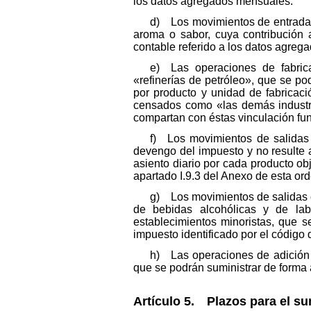
los datos agregados mensuales.
d) Los movimientos de entrada d
aroma o sabor, cuya contribución a
contable referido a los datos agre
e) Las operaciones de fabrica
«refinerías de petróleo», que se p
por producto y unidad de fabricaci
censados como «las demás industri
compartan con éstas vinculación func
f) Los movimientos de salidas
devengo del impuesto y no resulte 
asiento diario por cada producto ob
apartado I.9.3 del Anexo de esta ord
g) Los movimientos de salidas 
de bebidas alcohólicas y de la
establecimientos minoristas, que s
impuesto identificado por el código 
h) Las operaciones de adición d
que se podrán suministrar de forma 
Artículo 5. Plazos para el su