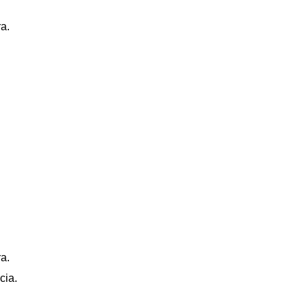
ra.
ra.
cia.