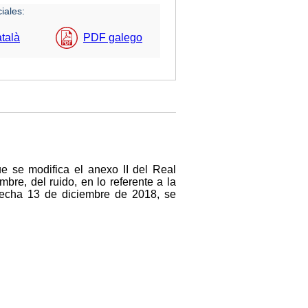
iales:
talà
PDF galego
e se modifica el anexo II del Real
re, del ruido, en lo referente a la
 fecha 13 de diciembre de 2018, se