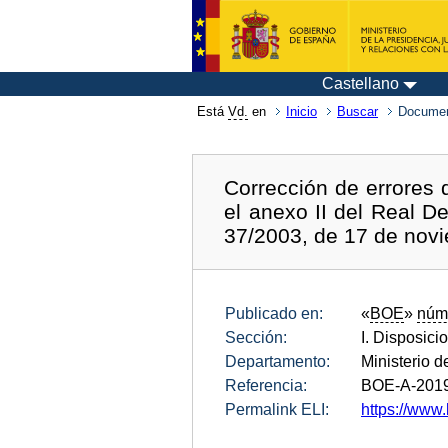
Castellano
Está
Vd.
en
Inicio
Buscar
Documen
Corrección de errores 
el anexo II del Real D
37/2003, de 17 de novie
Publicado en:
«
BOE
»
núm
Sección:
I. Disposici
Departamento:
Ministerio d
Referencia:
BOE-A-201
Permalink ELI:
https://www