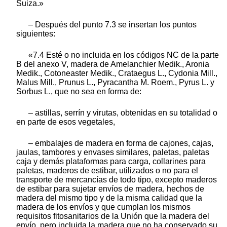
Suiza.»
– Después del punto 7.3 se insertan los puntos
siguientes:
«7.4 Esté o no incluida en los códigos NC de la parte
B del anexo V, madera de Amelanchier Medik., Aronia
Medik., Cotoneaster Medik., Crataegus L., Cydonia Mill.,
Malus Mill., Prunus L., Pyracantha M. Roem., Pyrus L. y
Sorbus L., que no sea en forma de:
– astillas, serrín y virutas, obtenidas en su totalidad o
en parte de esos vegetales,
– embalajes de madera en forma de cajones, cajas,
jaulas, tambores y envases similares, paletas, paletas
caja y demás plataformas para carga, collarines para
paletas, maderos de estibar, utilizados o no para el
transporte de mercancías de todo tipo, excepto maderos
de estibar para sujetar envíos de madera, hechos de
madera del mismo tipo y de la misma calidad que la
madera de los envíos y que cumplan los mismos
requisitos fitosanitarios de la Unión que la madera del
envío, pero incluida la madera que no ha conservado su