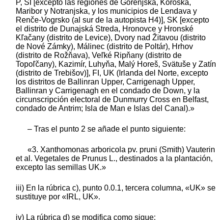
P, SI [excepto las regiones de Gorenjska, Koroška,
Maribor y Notranjska, y los municipios de Lendava y
Renče-Vogrsko (al sur de la autopista H4)], SK [excepto
el distrito de Dunajská Streda, Hronovce y Hronské
Kľačany (distrito de Levice), Dvory nad Žitavou (distrito
de Nové Zámky), Málinec (distrito de Poltár), Hrhov
(distrito de Rožňava), Veľké Ripňany (distrito de
Topoľčany), Kazimír, Luhyňa, Malý Horeš, Svätuše y Zatín
(distrito de Trebišov)], FI, UK (Irlanda del Norte, excepto
los distritos de Ballinran Upper, Carrigenagh Upper,
Ballinran y Carrigenagh en el condado de Down, y la
circunscripción electoral de Dunmurry Cross en Belfast,
condado de Antrim; Isla de Man e Islas del Canal).»
– Tras el punto 2 se añade el punto siguiente:
«3. Xanthomonas arboricola pv. pruni (Smith) Vauterin
et al. Vegetales de Prunus L., destinados a la plantación,
excepto las semillas UK.»
iii) En la rúbrica c), punto 0.0.1, tercera columna, «UK» se
sustituye por «IRL, UK».
iv) La rúbrica d) se modifica como sigue: