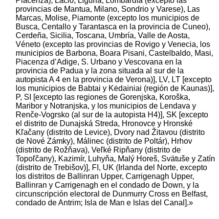
Piacenza), Lacio, Liguria, Lombardía (excepto las
provincias de Mantua, Milano, Sondrio y Varese), Las
Marcas, Molise, Piamonte (excepto los municipios de
Busca, Centallo y Tarantasca en la provincia de Cuneo),
Cerdeña, Sicilia, Toscana, Umbría, Valle de Aosta,
Véneto (excepto las provincias de Rovigo y Venecia, los
municipios de Barbona, Boara Pisani, Castelbaldo, Masi,
Piacenza d’Adige, S. Urbano y Vescovana en la
provincia de Padua y la zona situada al sur de la
autopista A 4 en la provincia de Verona)], LV, LT [excepto
los municipios de Babtai y Kėdainiai (región de Kaunas)],
P, SI [excepto las regiones de Gorenjska, Koroška,
Maribor y Notranjska, y los municipios de Lendava y
Renče-Vogrsko (al sur de la autopista H4)], SK [excepto
el distrito de Dunajská Streda, Hronovce y Hronské
Kľačany (distrito de Levice), Dvory nad Žitavou (distrito
de Nové Zámky), Málinec (distrito de Poltár), Hrhov
(distrito de Rožňava), Veľké Ripňany (distrito de
Topoľčany), Kazimír, Luhyňa, Malý Horeš, Svätuše y Zatín
(distrito de Trebišov)], FI, UK (Irlanda del Norte, excepto
los distritos de Ballinran Upper, Carrigenagh Upper,
Ballinran y Carrigenagh en el condado de Down, y la
circunscripción electoral de Dunmurry Cross en Belfast,
condado de Antrim; Isla de Man e Islas del Canal].»