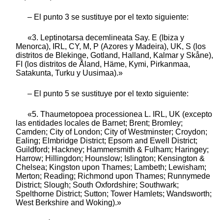
– El punto 3 se sustituye por el texto siguiente:
«3. Leptinotarsa decemlineata Say. E (Ibiza y
Menorca), IRL, CY, M, P (Azores y Madeira), UK, S (los
distritos de Blekinge, Gotland, Halland, Kalmar y Skåne),
FI (los distritos de Åland, Häme, Kymi, Pirkanmaa,
Satakunta, Turku y Uusimaa).»
– El punto 5 se sustituye por el texto siguiente:
«5. Thaumetopoea processionea L. IRL, UK (excepto
las entidades locales de Barnet; Brent; Bromley;
Camden; City of London; City of Westminster; Croydon;
Ealing; Elmbridge District; Epsom and Ewell District;
Guildford; Hackney; Hammersmith & Fulham; Haringey;
Harrow; Hillingdon; Hounslow; Islington; Kensington &
Chelsea; Kingston upon Thames; Lambeth; Lewisham;
Merton; Reading; Richmond upon Thames; Runnymede
District; Slough; South Oxfordshire; Southwark;
Spelthorne District; Sutton; Tower Hamlets; Wandsworth;
West Berkshire and Woking).»