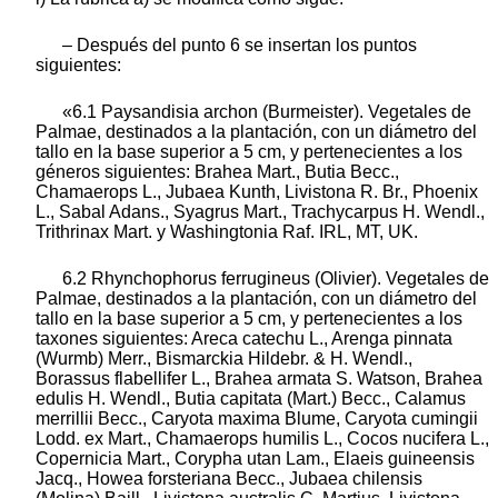
– Después del punto 6 se insertan los puntos
siguientes:
«6.1 Paysandisia archon (Burmeister). Vegetales de
Palmae, destinados a la plantación, con un diámetro del
tallo en la base superior a 5 cm, y pertenecientes a los
géneros siguientes: Brahea Mart., Butia Becc.,
Chamaerops L., Jubaea Kunth, Livistona R. Br., Phoenix
L., Sabal Adans., Syagrus Mart., Trachycarpus H. Wendl.,
Trithrinax Mart. y Washingtonia Raf. IRL, MT, UK.
6.2 Rhynchophorus ferrugineus (Olivier). Vegetales de
Palmae, destinados a la plantación, con un diámetro del
tallo en la base superior a 5 cm, y pertenecientes a los
taxones siguientes: Areca catechu L., Arenga pinnata
(Wurmb) Merr., Bismarckia Hildebr. & H. Wendl.,
Borassus flabellifer L., Brahea armata S. Watson, Brahea
edulis H. Wendl., Butia capitata (Mart.) Becc., Calamus
merrillii Becc., Caryota maxima Blume, Caryota cumingii
Lodd. ex Mart., Chamaerops humilis L., Cocos nucifera L.,
Copernicia Mart., Corypha utan Lam., Elaeis guineensis
Jacq., Howea forsteriana Becc., Jubaea chilensis