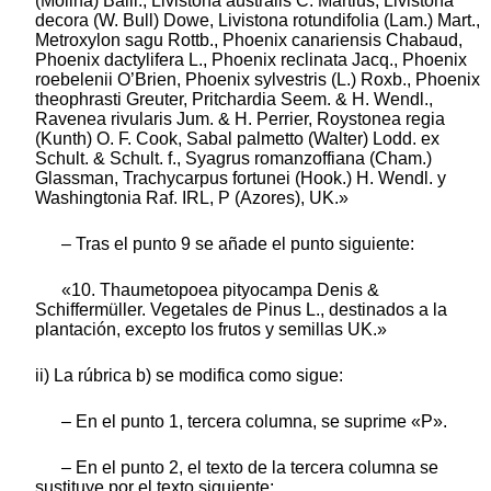
(Molina) Baill., Livistona australis C. Martius, Livistona
decora (W. Bull) Dowe, Livistona rotundifolia (Lam.) Mart.,
Metroxylon sagu Rottb., Phoenix canariensis Chabaud,
Phoenix dactylifera L., Phoenix reclinata Jacq., Phoenix
roebelenii O’Brien, Phoenix sylvestris (L.) Roxb., Phoenix
theophrasti Greuter, Pritchardia Seem. & H. Wendl.,
Ravenea rivularis Jum. & H. Perrier, Roystonea regia
(Kunth) O. F. Cook, Sabal palmetto (Walter) Lodd. ex
Schult. & Schult. f., Syagrus romanzoffiana (Cham.)
Glassman, Trachycarpus fortunei (Hook.) H. Wendl. y
Washingtonia Raf. IRL, P (Azores), UK.»
– Tras el punto 9 se añade el punto siguiente:
«10. Thaumetopoea pityocampa Denis &
Schiffermüller. Vegetales de Pinus L., destinados a la
plantación, excepto los frutos y semillas UK.»
ii) La rúbrica b) se modifica como sigue:
– En el punto 1, tercera columna, se suprime «P».
– En el punto 2, el texto de la tercera columna se
sustituye por el texto siguiente: