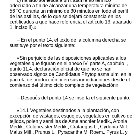
c) ha sido sometida a un tratamiento térmico
adecuado a fin de alcanzar una temperatura mínima de
56 °C durante un mínimo de 30 minutos en todo el perfil
de las astillas, de lo que se dejará constancia en los
certificados a que hace referencia el artículo 13, apartado
1, inciso ii).»
– En el punto 14, el texto de la columna derecha se
sustituye por el texto siguiente:
«Sin perjuicio de las disposiciones aplicables a los
vegetales que figuran en el anexo IV, parte A, capítulo I,
punto 11.4, declaración oficial de que no se han
observado signos de Candidatus Phytoplasma ulmi en la
parcela de producción ni en sus inmediaciones desde el
comienzo del último ciclo completo de vegetación».
– Después del punto 14 se inserta el siguiente punto:
«14.1 Vegetales destinados a la plantación, con
excepción de vástagos, esquejes, vegetales en cultivo de
tejidos, polen y semillas de Amelanchier Medik., Aronia
Medik.. Cotoneaster Medik., Crataegus L., Cydonia Mill.,
Malus Mill., Prunus L., Pyracantha M. Roem., Pyrus L. y