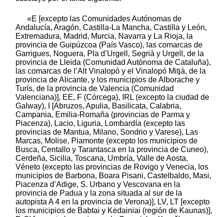
«E [excepto las Comunidades Autónomas de
Andalucía, Aragón, Castilla-La Mancha, Castilla y León,
Extremadura, Madrid, Murcia, Navarra y La Rioja, la
provincia de Guipúzcoa (País Vasco), las comarcas de
Garrigues, Noguera, Pla d’Urgell, Segrià y Urgell, de la
provincia de Lleida (Comunidad Autónoma de Cataluña),
las comarcas de l’Alt Vinalopó y el Vinalopó Mitjà, de la
provincia de Alicante, y los municipios de Alborache y
Turís, de la provincia de Valencia (Comunidad
Valenciana)], EE, F (Córcega), IRL (excepto la ciudad de
Galway), I [Abruzos, Apulia, Basilicata, Calabria,
Campania, Emilia-Romaña (provincias de Parma y
Piacenza), Lacio, Liguria, Lombardía (excepto las
provincias de Mantua, Milano, Sondrio y Varese), Las
Marcas, Molise, Piamonte (excepto los municipios de
Busca, Centallo y Tarantasca en la provincia de Cuneo),
Cerdeña, Sicilia, Toscana, Umbría, Valle de Aosta,
Véneto (excepto las provincias de Rovigo y Venecia, los
municipios de Barbona, Boara Pisani, Castelbaldo, Masi,
Piacenza d’Adige, S. Urbano y Vescovana en la
provincia de Padua y la zona situada al sur de la
autopista A 4 en la provincia de Verona)], LV, LT [excepto
los municipios de Babtai y Kėdainiai (región de Kaunas)],