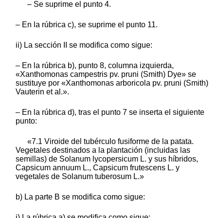
– Se suprime el punto 4.
– En la rúbrica c), se suprime el punto 11.
ii) La sección II se modifica como sigue:
– En la rúbrica b), punto 8, columna izquierda,
«Xanthomonas campestris pv. pruni (Smith) Dye» se
sustituye por «Xanthomonas arboricola pv. pruni (Smith)
Vauterin et al.».
– En la rúbrica d), tras el punto 7 se inserta el siguiente
punto:
«7.1 Viroide del tubérculo fusiforme de la patata.
Vegetales destinados a la plantación (incluidas las
semillas) de Solanum lycopersicum L. y sus híbridos,
Capsicum annuum L., Capsicum frutescens L. y
vegetales de Solanum tuberosum L.»
b) La parte B se modifica como sigue:
i) La rúbrica a) se modifica como sigue: