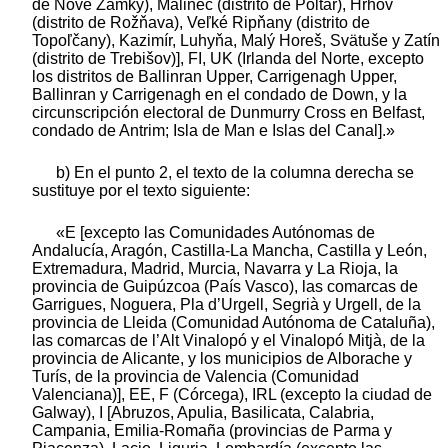
de Nové Zámky), Málinec (distrito de Poltár), Hrhov
(distrito de Rožňava), Veľké Ripňany (distrito de
Topoľčany), Kazimír, Luhyňa, Malý Horeš, Svätuše y Zatín
(distrito de Trebišov)], FI, UK (Irlanda del Norte, excepto
los distritos de Ballinran Upper, Carrigenagh Upper,
Ballinran y Carrigenagh en el condado de Down, y la
circunscripción electoral de Dunmurry Cross en Belfast,
condado de Antrim; Isla de Man e Islas del Canal].»
b) En el punto 2, el texto de la columna derecha se
sustituye por el texto siguiente:
«E [excepto las Comunidades Autónomas de
Andalucía, Aragón, Castilla-La Mancha, Castilla y León,
Extremadura, Madrid, Murcia, Navarra y La Rioja, la
provincia de Guipúzcoa (País Vasco), las comarcas de
Garrigues, Noguera, Pla d’Urgell, Segrià y Urgell, de la
provincia de Lleida (Comunidad Autónoma de Cataluña),
las comarcas de l’Alt Vinalopó y el Vinalopó Mitjà, de la
provincia de Alicante, y los municipios de Alborache y
Turís, de la provincia de Valencia (Comunidad
Valenciana)], EE, F (Córcega), IRL (excepto la ciudad de
Galway), I [Abruzos, Apulia, Basilicata, Calabria,
Campania, Emilia-Romaña (provincias de Parma y