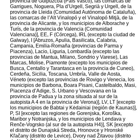
provincia de Guipúzcoa (País Vasco), las comarcas de
Garrigues, Noguera, Pla d’Urgell, Segrià y Urgell, de la
provincia de Lleida (Comunidad Autónoma de Cataluña),
las comarcas de l’Alt Vinalopó y el Vinalopó Mitjà, de la
provincia de Alicante, y los municipios de Alborache y
Turís, de la provincia de Valencia (Comunidad
Valenciana)], EE, F (Córcega), IRL (excepto la ciudad de
Galway), I [Abruzos, Apulia, Basilicata, Calabria,
Campania, Emilia-Romaña (provincias de Parma y
Piacenza), Lacio, Liguria, Lombardía (excepto las
provincias de Mantua, Milano, Sondrio y Varese), Las
Marcas, Molise, Piamonte (excepto los municipios de
Busca, Centallo y Tarantasca en la provincia de Cuneo),
Cerdeña, Sicilia, Toscana, Umbría, Valle de Aosta,
Véneto (excepto las provincias de Rovigo y Venecia, los
municipios de Barbona, Boara Pisani, Castelbaldo, Masi,
Piacenza d’Adige, S. Urbano y Vescovana en la
provincia de Padua y la zona situada al sur de la
autopista A 4 en la provincia de Verona)], LV, LT [excepto
los municipios de Babtai y Kėdainiai (región de Kaunas)],
P, SI [excepto las regiones de Gorenjska, Koroška,
Maribor y Notranjska, y los municipios de Lendava y
Renče-Vogrsko (al sur de la autopista H4)], SK [excepto
el distrito de Dunajská Streda, Hronovce y Hronské
Kľačany (distrito de Levice), Dvory nad Žitavou (distrito