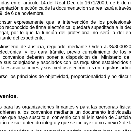
idas en el artículo 14 del Real Decreto 1671/2009, de 6 de n
sentación electrónica de la documentación se realizará a través
9, de 6 de noviembre.
nstar expresamente que la intervención de los profesionale
 reconocido de firma electrónica, quedará supeditada a la decis
egal, por lo que la función del profesional no será la del e
itante del expediente.
 Ministerio de Justicia, regulado mediante Orden JUS/3000/20
ectrónica, y les dará trámite, previo cumplimiento de los re
e convenios deberán poner a disposición del Ministerio de
 sus colegiados y asociados con los requisitos establecidos 
tales asociaciones y sus medios electrónicos en registros admin
rse los principios de objetividad, proporcionalidad y no discr
nvenios.
s para las organizaciones firmantes y para las personas físic
dhieran a los convenios mediante un documento individuali
e que haya suscrito el convenio con el Ministerio de Justicia,
ión de su contenido íntegro y que se incluye como anexo 2 de 