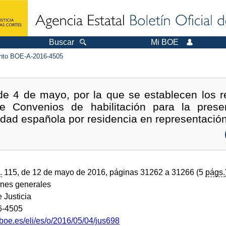
Buscar
Mi BOE
to BOE-A-2016-4505
e 4 de mayo, por la que se establecen los re
de Convenios de habilitación para la presen
idad española por residencia en representación
.
115, de 12 de mayo de 2016, páginas 31262 a 31266 (5
págs.
ones generales
e Justicia
6-4505
boe.es/eli/es/o/2016/05/04/jus698