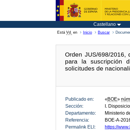
Castellano
Está
Vd.
en
Inicio
Buscar
Documen
Orden JUS/698/2016, d
para la suscripción 
solicitudes de nacional
Publicado en:
«
BOE
»
núm
Sección:
I. Disposici
Departamento:
Ministerio d
Referencia:
BOE-A-201
Permalink ELI:
https://www.