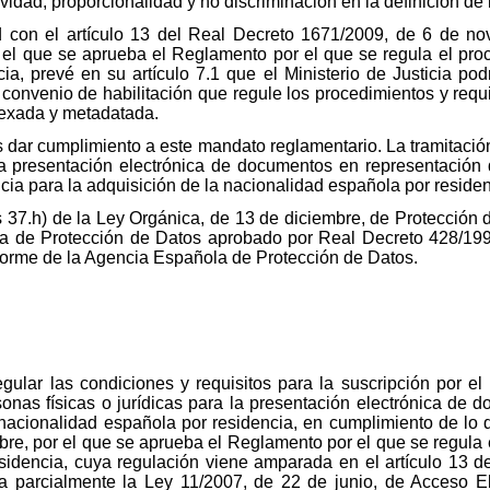
ividad, proporcionalidad y no discriminación en la definición de 
 con el artículo 13 del Real Decreto 1671/2009, de 6 de no
el que se aprueba el Reglamento por el que se regula el proc
a, prevé en su artículo 7.1 que el Ministerio de Justicia podr
 convenio de habilitación que regule los procedimientos y requi
exada y metadatada.
s dar cumplimiento a este mandato reglamentario. La tramitació
la presentación electrónica de documentos en representación 
cia para la adquisición de la nacionalidad española por residen
s 37.h) de la Ley Orgánica, de 13 de diciembre, de Protección 
la de Protección de Datos aprobado por Real Decreto 428/1993
nforme de la Agencia Española de Protección de Datos.
egular las condiciones y requisitos para la suscripción por el
sonas físicas o jurídicas para la presentación electrónica de
nacionalidad española por residencia, en cumplimiento de lo di
re, por el que se aprueba el Reglamento por el que se regula e
sidencia, cuya regulación viene amparada en el artículo 13 
la parcialmente la Ley 11/2007, de 22 de junio, de Acceso E