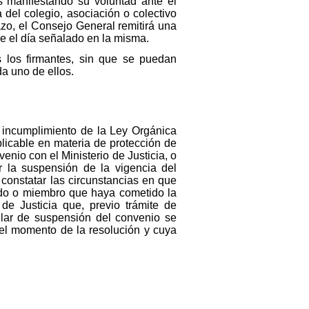
s manifestando su voluntad ante el
 del colegio, asociación o colectivo
azo, el Consejo General remitirá una
de el día señalado en la misma.
s los firmantes, sin que se puedan
da uno de ellos.
 incumplimiento de la Ley Orgánica
licable en materia de protección de
nio con el Ministerio de Justicia, o
 la suspensión de la vigencia del
constatar las circunstancias en que
iado o miembro que haya cometido la
de Justicia que, previo trámite de
elar de suspensión del convenio se
 el momento de la resolución y cuya