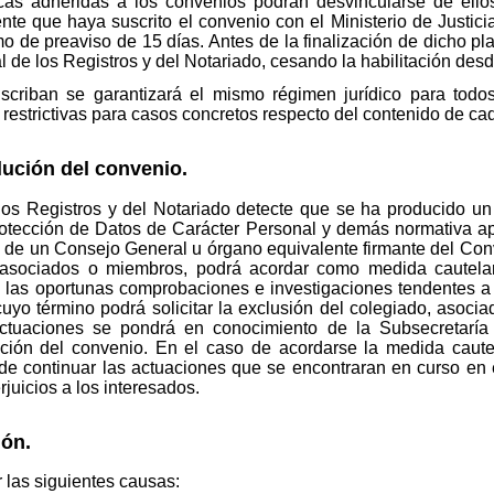
dicas adheridas a los convenios podrán desvincularse de ello
e que haya suscrito el convenio con el Ministerio de Justicia
 de preaviso de 15 días. Antes de la finalización de dicho pl
 de los Registros y del Notariado, cesando la habilitación des
scriban se garantizará el mismo régimen jurídico para todo
 restrictivas para casos concretos respecto del contenido de ca
lución del convenio.
los Registros y del Notariado detecte que se ha producido un
otección de Datos de Carácter Personal y demás normativa ap
e de un Consejo General u órgano equivalente firmante del Conve
 asociados o miembros, podrá acordar como medida cautelar
 las oportunas comprobaciones e investigaciones tendentes a 
uyo término podrá solicitar la exclusión del colegiado, asoc
 actuaciones se pondrá en conocimiento de la Subsecretaría 
lución del convenio. En el caso de acordarse la medida caut
 de continuar las actuaciones que se encontraran en curso en
uicios a los interesados.
ión.
 las siguientes causas: