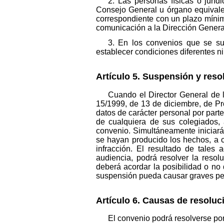
2. Las personas físicas o jurí
Consejo General u órgano equivalent
correspondiente con un plazo mínimo
comunicación a la Dirección General
3. En los convenios que se su
establecer condiciones diferentes ni
Artículo 5. Suspensión y reso
Cuando el Director General de 
15/1999, de 13 de diciembre, de Pr
datos de carácter personal por part
de cualquiera de sus colegiados,
convenio. Simultáneamente iniciará
se hayan producido los hechos, a c
infracción. El resultado de tales
audiencia, podrá resolver la reso
deberá acordar la posibilidad o no
suspensión pueda causar graves perj
Artículo 6. Causas de resoluc
El convenio podrá resolverse por